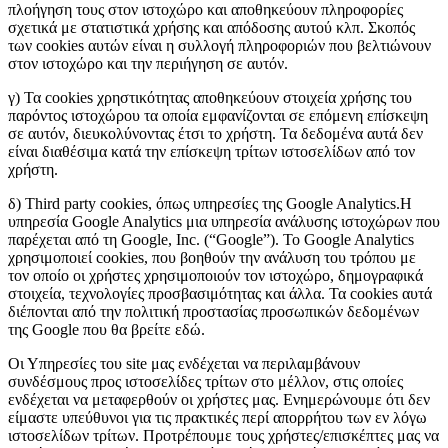
πλοήγηση τους στον ιστοχώρο και αποθηκεύουν πληροφορίες
σχετικά με στατιστικά χρήσης και απόδοσης αυτού κλπ. Σκοπός
των cookies αυτών είναι η συλλογή πληροφοριών που βελτιώνουν
στον ιστοχώρο και την περιήγηση σε αυτόν.
γ) Τα cookies χρηστικότητας αποθηκεύουν στοιχεία χρήσης του
παρόντος ιστοχώρου τα οποία εμφανίζονται σε επόμενη επίσκεψη
σε αυτόν, διευκολύνοντας έτσι το χρήστη. Τα δεδομένα αυτά δεν
είναι διαθέσιμα κατά την επίσκεψη τρίτων ιστοσελίδων από τον
χρήστη.
δ) Τhird party cookies, όπως υπηρεσίες της Google Analytics.Η
υπηρεσία Google Analytics μια υπηρεσία ανάλυσης ιστοχώρων που
παρέχεται από τη Google, Inc. (“Google”). Το Google Analytics
χρησιμοποιεί cookies, που βοηθούν την ανάλυση του τρόπου με
τον οποίο οι χρήστες χρησιμοποιούν τον ιστοχώρο, δημογραφικά
στοιχεία, τεχνολογίες προσβασιμότητας και άλλα. Τα cookies αυτά
διέπονται από την πολιτική προστασίας προσωπικών δεδομένων
της Google που θα βρείτε εδώ.
Οι Υπηρεσίες του site μας ενδέχεται να περιλαμβάνουν
συνδέσμους προς ιστοσελίδες τρίτων στο μέλλον, στις οποίες
ενδέχεται να μεταφερθούν οι χρήστες μας. Ενημερώνουμε ότι δεν
είμαστε υπεύθυνοι για τις πρακτικές περί απορρήτου των εν λόγω
ιστοσελίδων τρίτων. Προτρέπουμε τους χρήστες/επισκέπτες μας να