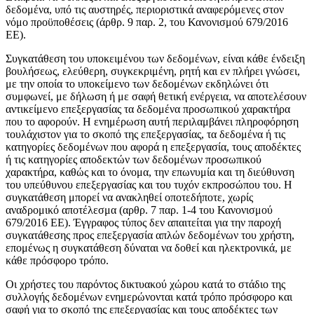
δεδομένα, υπό τις αυστηρές, περιοριστικά αναφερόμενες στον
νόμο προϋποθέσεις (άρθρ. 9 παρ. 2, του Κανονισμού 679/2016
ΕΕ).
Συγκατάθεση του υποκειμένου των δεδομένων, είναι κάθε ένδειξη
βουλήσεως, ελεύθερη, συγκεκριμένη, ρητή και εν πλήρει γνώσει,
με την οποία το υποκείμενο των δεδομένων εκδηλώνει ότι
συμφωνεί, με δήλωση ή με σαφή θετική ενέργεια, να αποτελέσουν
αντικείμενο επεξεργασίας τα δεδομένα προσωπικού χαρακτήρα
που το αφορούν. Η ενημέρωση αυτή περιλαμβάνει πληροφόρηση
τουλάχιστον για το σκοπό της επεξεργασίας, τα δεδομένα ή τις
κατηγορίες δεδομένων που αφορά η επεξεργασία, τους αποδέκτες
ή τις κατηγορίες αποδεκτών των δεδομένων προσωπικού
χαρακτήρα, καθώς και το όνομα, την επωνυμία και τη διεύθυνση
του υπεύθυνου επεξεργασίας και του τυχόν εκπροσώπου του. Η
συγκατάθεση μπορεί να ανακληθεί οποτεδήποτε, χωρίς
αναδρομικό αποτέλεσμα (αρθρ. 7 παρ. 1-4 του Κανονισμού
679/2016 ΕΕ). Έγγραφος τύπος δεν απαιτείται για την παροχή
συγκατάθεσης προς επεξεργασία απλών δεδομένων του χρήστη,
επομένως η συγκατάθεση δύναται να δοθεί και ηλεκτρονικά, με
κάθε πρόσφορο τρόπο.
Οι χρήστες του παρόντος δικτυακού χώρου κατά το στάδιο της
συλλογής δεδομένων ενημερώνονται κατά τρόπο πρόσφορο και
σαφή για το σκοπό της επεξεργασίας και τους αποδέκτες των