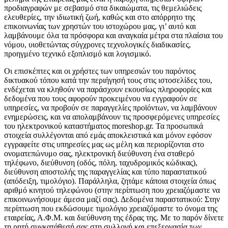
προδιαγραφών με σεβασμό στα δικαιώματα, τις θεμελιώδεις
ελευθερίες, την ιδιωτική ζωή, καθώς και στο απόρρητο της
επικοινωνίας των χρηστών του ιστοχώρου μας, γι’ αυτό και
λαμβάνουμε όλα τα πρόσφορα και αναγκαία μέτρα στα πλαίσια του
νόμου, υιοθετώντας σύγχρονες τεχνολογικές διαδικασίες,
προηγμένο τεχνικό εξοπλισμό και λογισμικό.
Οι επισκέπτες και οι χρήστες των υπηρεσιών του παρόντος
δικτυακού τόπου κατά την περιήγησή τους στις ιστοσελίδες του,
ενδέχεται να κληθούν να παράσχουν εκουσίως πληροφορίες και
δεδομένα που τους αφορούν προκειμένου να εγγραφούν σε
υπηρεσίες, να προβούν σε παραγγελίες προϊόντων, να λαμβάνουν
ενημερώσεις, και να απολαμβάνουν τις προσφερόμενες υπηρεσίες
του ηλεκτρονικού καταστήματος moreshop.gr. Τα προσωπικά
στοιχεία συλλέγονται από εμάς αποκλειστικά και μόνον εφόσον
εγγραφείτε στις υπηρεσίες μας ως μέλη και περιορίζονται στο
ονοματεπώνυμο σας, ηλεκτρονική διεύθυνση ένα σταθερό
τηλέφωνο, διεύθυνση (οδός, πόλη, ταχυδρομικός κώδικας),
διεύθυνση αποστολής της παραγγελίας και τύπο παραστατικού
(απόδειξη, τιμολόγιο). Παράλληλα, ζητάμε κάποια στοιχεία όπως
αριθμό κινητού τηλεφώνου (στην περίπτωση που χρειαζόμαστε να
επικοινωνήσουμε άμεσα μαζί σας). Δεδομένα παραστατικού: Στην
περίπτωση που εκδώσουμε τιμολόγιο χρειαζόμαστε το όνομα της
εταιρείας, Α.Φ.Μ. και διεύθυνση της έδρας της. Με το παρόν δίνετε
τη ρητή συγκατάθεσή σας στη συλλογή και επεξεργασία των