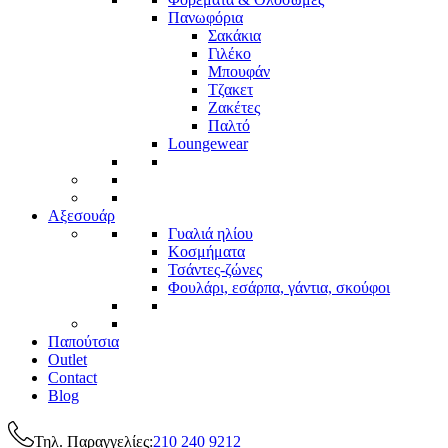
Πανωφόρια
Σακάκια
Γιλέκο
Μπουφάν
Τζακετ
Ζακέτες
Παλτό
Loungewear
Αξεσουάρ
Γυαλιά ηλίου
Κοσμήματα
Τσάντες-ζώνες
Φουλάρι, εσάρπα, γάντια, σκούφοι
Παπούτσια
Outlet
Contact
Blog
Τηλ. Παραγγελίες:
210 240 9212