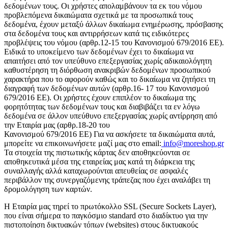
δεδομένων τους. Οι χρήστες απολαμβάνουν τα εκ του νόμου
προβλεπόμενα δικαιώματα σχετικά με τα προσωπικά τους
δεδομένα, έχουν μεταξύ άλλων δικαίωμα ενημέρωσης, πρόσβασης
στα δεδομένα τους και αντιρρήσεων κατά τις ειδικότερες
προβλέψεις του νόμου (αρθρ.12-15 του Κανονισμού 679/2016 ΕΕ).
Ειδικά το υποκείμενο των δεδομένων έχει το δικαίωμα να
απαιτήσει από τον υπεύθυνο επεξεργασίας χωρίς αδικαιολόγητη
καθυστέρηση τη διόρθωση ανακριβών δεδομένων προσωπικού
χαρακτήρα που το αφορούν καθώς και το δικαίωμα να ζητήσει τη
διαγραφή των δεδομένων αυτών (αρθρ.16- 17 του Κανονισμού
679/2016 ΕΕ). Οι χρήστες έχουν επιπλέον το δικαίωμα της
φορητότητας των δεδομένων τους και διαβιβάζει τα εν λόγω
δεδομένα σε άλλον υπεύθυνο επεξεργασίας χωρίς αντίρρηση από
την Εταιρία μας (αρθρ.18-20 του
Κανονισμού 679/2016 ΕΕ) Για να ασκήσετε τα δικαιώματα αυτά,
μπορείτε να επικοινωνήσετε μαζί μας στο email:
info@moreshop.gr
Τα στοιχεία της πιστωτικής κάρτας δεν αποθηκεύονται σε
αποθηκευτικά μέσα της εταιρείας μας κατά τη διάρκεια της
συναλλαγής αλλά καταχωρούνται απευθείας σε ασφαλές
περιβάλλον της συνεργαζόμενης τράπεζας που έχει αναλάβει τη
δρομολόγηση των καρτών.
H Εταιρία μας τηρεί το πρωτόκολλο SSL (Secure Sockets Layer),
που είναι σήμερα το παγκόσμιο standard στο διαδίκτυο για την
πιστοποίηση δικτυακών τόπων (websites) στους δικτυακούς