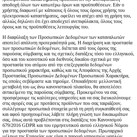
αποδοχή όλων των κατωτέρω όρων και προϋποθέσεων. Εάν ο
χρήστης διαφωνεί με κάποιους ή όλους τους όρους χρήσης του
ηλεκτρονικού καταστήματος, οφείλει να απέχει από τη χρήση του,
αλλιώς δηλώνει ότι έχει αποδεχτεί ανεπιφύλακτα, όλους τους
όρους και τις προϋποθέσεις λειτουργίας του.
Η διαφύλαξη των Προσωπικών Δεδομένων των καταναλωτών
αποτελεί απόλυτη προτεραιότητά μας. Η διαχείριση και προστασία
των προσωπικών δεδομένων, διέπεται από τους όρους της
παρούσας σύμβασης και τις σχετικές διατάξεις τόσο του ελληνικού,
όσο και του κοινοτικού και διεθνούς δικαίου σχετικά με την
προστασία του ατόμου από την επεξεργασία δεδομένων
προσωπικού χαρακτήρα, καθώς και τις Αποφάσεις της Αρχής
Προστασίας Προσωπικών Δεδομένων Προσωπικού Χαρακτήρα,
τις οποίες σεβόμαστε και τηρούμε. Οποιαδήποτε μελλοντική
μεταβολή του ως άνω κανονιστικού πλαισίου, θα αποτελέσει
αντικείμενο της παρούσας σύμβασης. Προκειμένου να σας
προσφέρουμε τις καλύτερες υπηρεσίες και να σας διευκολύνουμε
στις αγορές σας με προτάσεις προϊόντων που σας ταιριάζουν,
συλλέγουμε προσωπικά στοιχεία μετά τη ρητή συγκατάθεσή σας
και αφού προηγουμένως λάβετε πλήρη γνώση των δικαιωμάτων
σας, όπως αυτά προβλέπονται στις διατάξεις του Κανονισμού
679/2016 GDPR και του ερμηνευτικού αυτού ελληνικού Νόμου
για την προστασία των προσωπικών δεδομένων. Πρωταρχικό
μέλημα της Εταιρείας μας είναι η παροχή υπηρεσιών υψηλών