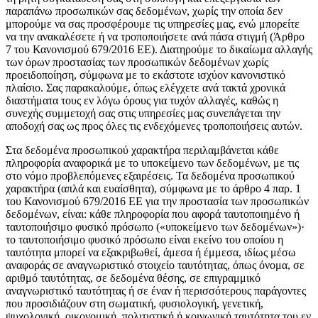
παραπάνω προσωπικών σας δεδομένων, χωρίς την οποία δεν
μπορούμε να σας προσφέρουμε τις υπηρεσίες μας, ενώ μπορείτε
να την ανακαλέσετε ή να τροποποιήσετε ανά πάσα στιγμή (Άρθρο
7 του Κανονισμού 679/2016 ΕΕ). Διατηρούμε το δικαίωμα αλλαγής
των όρων προστασίας των προσωπικών δεδομένων χωρίς
προειδοποίηση, σύμφωνα με το εκάστοτε ισχύον κανονιστικό
πλαίσιο. Σας παρακαλούμε, όπως ελέγχετε ανά τακτά χρονικά
διαστήματα τους εν λόγω όρους για τυχόν αλλαγές, καθώς η
συνεχής συμμετοχή σας στις υπηρεσίες μας συνεπάγεται την
αποδοχή σας ως προς όλες τις ενδεχόμενες τροποποιήσεις αυτών.
Στα δεδομένα προσωπικού χαρακτήρα περιλαμβάνεται κάθε
πληροφορία αναφορικά με το υποκείμενο των δεδομένων, με τις
στο νόμο προβλεπόμενες εξαιρέσεις. Τα δεδομένα προσωπικού
χαρακτήρα (απλά και ευαίσθητα), σύμφωνα με το άρθρο 4 παρ. 1
του Κανονισμού 679/2016 ΕΕ για την προστασία των προσωπικών
δεδομένων, είναι: κάθε πληροφορία που αφορά ταυτοποιημένο ή
ταυτοποιήσιμο φυσικό πρόσωπο («υποκείμενο των δεδομένων»)·
το ταυτοποιήσιμο φυσικό πρόσωπο είναι εκείνο του οποίου η
ταυτότητα μπορεί να εξακριβωθεί, άμεσα ή έμμεσα, ιδίως μέσω
αναφοράς σε αναγνωριστικό στοιχείο ταυτότητας, όπως όνομα, σε
αριθμό ταυτότητας, σε δεδομένα θέσης, σε επιγραμμικό
αναγνωριστικό ταυτότητας ή σε έναν ή περισσότερους παράγοντες
που προσιδιάζουν στη σωματική, φυσιολογική, γενετική,
ψυχολογική, οικονομική, πολιτιστική ή κοινωνική ταυτότητα του εν