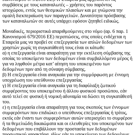
συμβάσεις με τους καταναλωτές – χρήστες του παρόντος
ιστοχώρου, εντός των θεσμικών πλαισίων και με γνώμονα την
ομαλή διεκπεραίωση των παραγγελιών. Δυνατότητα πρόσβασης
των καταναλωτών σε αυτές υπάρχει εφόσον ζητηθεί ειδικώς.
Μοναδικές, περιοριστικά απαριθμούμενες στο νόμο (αρ. 6 παρ. 1
Κανονισμού 679/2016 ΕΕ) περιπτώσεις, στις οποίες ενδέχεται η
Εταιρεία μας να προβεί σε επεξεργασία των απλών δεδομένων των
χρηστών χωρίς τη συγκατάθεσή τους είναι οι κάτωθι:
α) η επεξεργασία είναι απαραίτητη για την εκτέλεση σύμβασης της
οποίας το υποκείμενο των δεδομένων είναι συμβαλλόμενο μέρος ή
για να ληφθούν μέτρα κατ’ αίτηση του υποκειμένου των
δεδομένων πριν από τη σύναψη σύμβασης,
β) Η επεξεργασία είναι αναγκαία για την συμμόρφωση με έννομη
υποχρέωση του υπεύθυνου επεξεργασίας
γ) Η επεξεργασία είναι αναγκαία για τη διαφύλαξη ζωτικού
συμφέροντος του υποκειμένου ή άλλου φυσικού προσώπου, εάν
αυτό τελεί σε φυσική ή νομική αδυναμία να δώσει τη συγκατάθεσή
του.
ε) η επεξεργασία είναι απαραίτητη για τους σκοπούς των έννομων
συμφερόντων που επιδιώκει ο υπεύθυνος επεξεργασίας ή τρίτος,
εκτός εάν έναντι των συμφερόντων αυτών υπερισχύει το συμφέρον
ή τα θεμελιώδη δικαιώματα και οι ελευθερίες του υποκειμένου των
δεδομένων που επιβάλλουν την προστασία των δεδομένων
προσωπικού χαρακτήρα, ιδίως εάν το υποκείμενο των δεδομένων