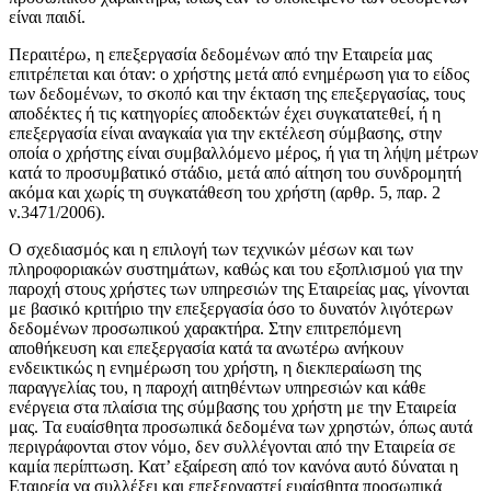
είναι παιδί.
Περαιτέρω, η επεξεργασία δεδομένων από την Εταιρεία μας
επιτρέπεται και όταν: ο χρήστης μετά από ενημέρωση για το είδος
των δεδομένων, το σκοπό και την έκταση της επεξεργασίας, τους
αποδέκτες ή τις κατηγορίες αποδεκτών έχει συγκατατεθεί, ή η
επεξεργασία είναι αναγκαία για την εκτέλεση σύμβασης, στην
οποία ο χρήστης είναι συμβαλλόμενο μέρος, ή για τη λήψη μέτρων
κατά το προσυμβατικό στάδιο, μετά από αίτηση του συνδρομητή
ακόμα και χωρίς τη συγκατάθεση του χρήστη (αρθρ. 5, παρ. 2
ν.3471/2006).
Ο σχεδιασμός και η επιλογή των τεχνικών μέσων και των
πληροφοριακών συστημάτων, καθώς και του εξοπλισμού για την
παροχή στους χρήστες των υπηρεσιών της Εταιρείας μας, γίνονται
με βασικό κριτήριο την επεξεργασία όσο το δυνατόν λιγότερων
δεδομένων προσωπικού χαρακτήρα. Στην επιτρεπόμενη
αποθήκευση και επεξεργασία κατά τα ανωτέρω ανήκουν
ενδεικτικώς η ενημέρωση του χρήστη, η διεκπεραίωση της
παραγγελίας του, η παροχή αιτηθέντων υπηρεσιών και κάθε
ενέργεια στα πλαίσια της σύμβασης του χρήστη με την Εταιρεία
μας. Τα ευαίσθητα προσωπικά δεδομένα των χρηστών, όπως αυτά
περιγράφονται στον νόμο, δεν συλλέγονται από την Εταιρεία σε
καμία περίπτωση. Κατ’ εξαίρεση από τον κανόνα αυτό δύναται η
Εταιρεία να συλλέξει και επεξεργαστεί ευαίσθητα προσωπικά