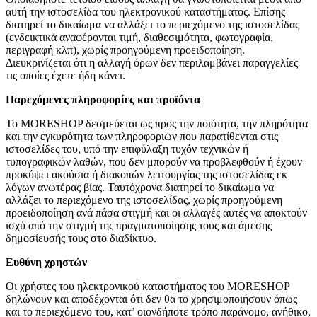
αυτή την ιστοσελίδα του ηλεκτρονικού καταστήματος. Επίσης
διατηρεί το δικαίωμα να αλλάξει το περιεχόμενο της ιστοσελίδας
(ενδεικτικά αναφέρονται τιμή, διαθεσιμότητα, φωτογραφία,
περιγραφή κλπ), χωρίς προηγούμενη προειδοποίηση.
Διευκρινίζεται ότι η αλλαγή όρων δεν περιλαμβάνει παραγγελίες
τις οποίες έχετε ήδη κάνει.
Παρεχόμενες πληροφορίες και προϊόντα
To MORESHOP δεσμεύεται ως προς την ποιότητα, την πληρότητα
και την εγκυρότητα των πληροφοριών που παρατίθενται στις
ιστοσελίδες του, υπό την επιφύλαξη τυχόν τεχνικών ή
τυπογραφικών λαθών, που δεν μπορούν να προβλεφθούν ή έχουν
προκύψει ακούσια ή διακοπών λειτουργίας της ιστοσελίδας εκ
λόγων ανωτέρας βίας. Ταυτόχρονα διατηρεί το δικαίωμα να
αλλάξει το περιεχόμενο της ιστοσελίδας, χωρίς προηγούμενη
προειδοποίηση ανά πάσα στιγμή και οι αλλαγές αυτές να αποκτούν
ισχύ από την στιγμή της πραγματοποίησης τους και άμεσης
δημοσίευσής τους στο διαδίκτυο.
Ευθύνη χρηστών
Οι χρήστες του ηλεκτρονικού καταστήματος του MORESHOP
δηλώνουν και αποδέχονται ότι δεν θα το χρησιμοποιήσουν όπως
και το περιεχόμενο του, κατ’ οιονδήποτε τρόπο παράνομο, ανήθικο,