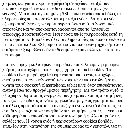
χρήστες και για την κρυπτογράφηση στοιχείων μεταξύ των
δικτυακών χρηστών και των δικτυακών εξυπηρετητών (web
servers). Μία κρυπτογραφημένη SSL επικοινωνία απαιτεί όλες τις
πληροφορίες που αποστέλλονται μεταξύ ενός πελάτη και ενός
εξυπηρετητή (server) να κρυπτογραφούνται από το λογισμικό
αποστολής και να αποκρυπτογραφούνται από το λογισμικό
αποδοχής, προστατεύοντας έτσι προσωπικές πληροφορίες κατά τη
μεταφορά τους. Επιπλέον, όλες οι πληροφορίες που αποστέλλονται
με το πρωτόκολλο SSL, προστατεύονται από έναν μηχανισμό που
αυτόματα εξακριβώνει εάν τα δεδομένα έχουν αλλαχτεί κατά την
μεταφορά.
Για την παροχή καλύτερων υπηρεσιών και βελτιωμένη εμπειρία
χρήστη, ο ιστοχώρος moreshop.gr χρησιμοποιεί cookies. Τα
cookies είναι μικρά αρχεία κειμένου τα οποία ένας ιστοχώρος
αποθηκεύει στον υπολογιστή των χρηστών επισκεπτών ή στην
κινητή τους συσκευή (Smartphone, tablet κλπ) όταν επισκέπτονται
αυτόν μέσω του προγράμματος περιήγησης. Με τον τρόπο αυτό, ο
ιστοχώρος θυμάται τις ενέργειές των χρηστών και τις προτιμήσεις
τους (όπως κωδικός σύνδεσης, γλώσσα, μέγεθος γραμματοσειράς
και άλλες προτιμήσεις απεικόνισης) για ένα χρονικό διάστημα, κι
έτσι δεν χρειάζεται να εισαχθούν οι προτιμήσεις αυτές εκ νέου και
κάθε φορά που επισκέπτονται τον ιστοχώρο ή φυλλομετρούν τις
σελίδες του. Η χρήση ενός ή περισσοτέρων cookies βοηθάει
επιπλέον στην κατανόηση της συμπεριφοράς των χρηστών, για τη