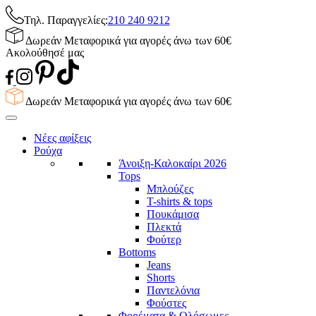
Τηλ. Παραγγελίες:
210 240 9212
Δωρεάν Μεταφορικά για αγορές άνω των 60€
Ακολούθησέ μας
Δωρεάν Μεταφορικά για αγορές άνω των 60€
Νέες αφίξεις
Ρούχα
Άνοιξη-Καλοκαίρι 2026
Tops
Μπλούζες
T-shirts & tops
Πουκάμισα
Πλεκτά
Φούτερ
Bottoms
Jeans
Shorts
Παντελόνια
Φούστες
Φορέματα & Ολόσωμες