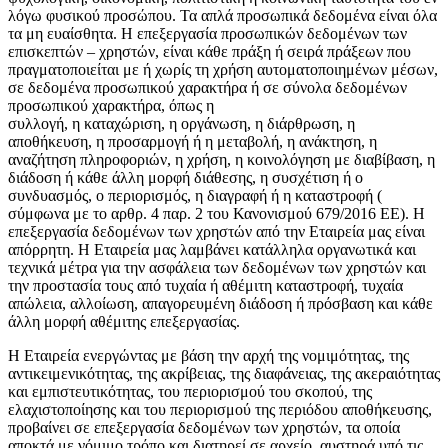
λόγω φυσικού προσώπου. Τα απλά προσωπικά δεδομένα είναι όλα
τα μη ευαίσθητα. Η επεξεργασία προσωπικών δεδομένων των
επισκεπτών – χρηστών, είναι κάθε πράξη ή σειρά πράξεων που
πραγματοποιείται με ή χωρίς τη χρήση αυτοματοποιημένων μέσων,
σε δεδομένα προσωπικού χαρακτήρα ή σε σύνολα δεδομένων
προσωπικού χαρακτήρα, όπως η
συλλογή, η καταχώριση, η οργάνωση, η διάρθρωση, η
αποθήκευση, η προσαρμογή ή η μεταβολή, η ανάκτηση, η
αναζήτηση πληροφοριών, η χρήση, η κοινολόγηση με διαβίβαση, η
διάδοση ή κάθε άλλη μορφή διάθεσης, η συσχέτιση ή ο
συνδυασμός, ο περιορισμός, η διαγραφή ή η καταστροφή (
σύμφωνα με το αρθρ. 4 παρ. 2 του Κανονισμού 679/2016 ΕΕ). Η
επεξεργασία δεδομένων των χρηστών από την Εταιρεία μας είναι
απόρρητη. Η Εταιρεία μας λαμβάνει κατάλληλα οργανωτικά και
τεχνικά μέτρα για την ασφάλεια των δεδομένων των χρηστών και
την προστασία τους από τυχαία ή αθέμιτη καταστροφή, τυχαία
απώλεια, αλλοίωση, απαγορευμένη διάδοση ή πρόσβαση και κάθε
άλλη μορφή αθέμιτης επεξεργασίας.
Η Εταιρεία ενεργώντας με βάση την αρχή της νομιμότητας, της
αντικειμενικότητας, της ακρίβειας, της διαφάνειας, της ακεραιότητας
και εμπιστευτικότητας, του περιορισμού του σκοπού, της
ελαχιστοποίησης και του περιορισμού της περιόδου αποθήκευσης,
προβαίνει σε επεξεργασία δεδομένων των χρηστών, τα οποία
αποκτά με νόμιμο τρόπο και διατηρεί σε αρχείο, αυστηρά υπό τις