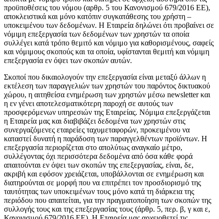
προϋποθέσεις του νόμου (αρθρ. 5 του Κανονισμού 679/2016 ΕΕ),
αποκλειστικά και μόνο κατόπιν συγκατάθεσης του χρήστη –
υποκειμένου των δεδομένων. Η Εταιρεία δηλώνει ότι προβαίνει σε
νόμιμη επεξεργασία των δεδομένων των χρηστών τα οποία
συλλέγει κατά τρόπο θεμιτό και νόμιμο για καθορισμένους, σαφείς
και νόμιμους σκοπούς και τα οποία, υφίστανται θεμιτή και νόμιμη
επεξεργασία εν όψει των σκοπών αυτών.
Σκοποί που δικαιολογούν την επεξεργασία είναι μεταξύ άλλων η
εκτέλεση των παραγγελιών των χρηστών του παρόντος δικτυακού
χώρου, η αιτηθείσα ενημέρωση των χρηστών μέσω newsletter και
η εν γένει αποτελεσματικότερη παροχή σε αυτούς των
προσφερόμενων υπηρεσιών της Εταιρείας. Νόμιμα επεξεργάζεται
η Εταιρεία μας και διαβιβάζει δεδομένα των χρηστών στις
συνεργαζόμενες εταιρείες ταχυμεταφορών, προκειμένου να
καταστεί δυνατή η παράδοση των παραγγελθέντων προϊόντων. Η
επεξεργασία περιορίζεται στο απολύτως αναγκαίο μέτρο,
συλλέγοντας όχι περισσότερα δεδομένα από όσα κάθε φορά
απαιτούνται εν όψει των σκοπών της επεξεργασίας, είναι, δε,
ακριβή και εφόσον χρειάζεται, υποβάλλονται σε ενημέρωση και
διατηρούνται σε μορφή που να επιτρέπει τον προσδιορισμό της
ταυτότητας των υποκειμένων τους μόνο κατά τη διάρκεια της
περιόδου που απαιτείται, για την πραγματοποίηση των σκοπών της
συλλογής τους και της επεξεργασίας τους (άρθρ. 5, περ. β, γ και ε,
Κανονισμού 679/2016 ΕΕ). Η Εταιρεία μας αρχειοθετεί τις