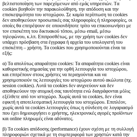
βελτιστοποίηση των παρεχόμενων από εμάς υπηρεσιών. Tα
cookies βοηθούν την παρακολούθηση, την απόδοση και την
επισκεψιμότητα του ιστοχώρου. Σε καμία περίπτωση τα cookies
δεν αποθηκεύουν προσωπικές σας πληροφορίες ή πληροφορίες, οι
οποίες θα επιτρέψουν σε οποιονδήποτε τρίτο να επικοινωνήσει με
τον επισκέπτη του δικτυακού τόπου, μέσω email, μέσω
τηλεφώνου, κ.λπ. Επιπροσθέτως, με την χρήση των cookies δεν
υπάρχει πρόσβαση στα έγγραφα ή αρχεία του υπολογιστή του
επισκέπτη – χρήστη. Τα cookies που χρησιμοποιούνται είναι τα
εξής:
α) Τα απολύτως απαραίτητα cookies: Τα απαραίτητα cookies είναι
καθοριστικής σημασίας για την ορθή λειτουργία του ιστοχώρου,
και επιτρέπουν στους χρήστες να περιηγούνται και να
χρησιμοποιούν τις λειτουργίες του ιστοχώρου αυτού ακώλυτα (πχ.
session cookies). Αυτά τα cookies δεν ανιχνεύουν και δεν
αποθηκεύουν την ατομική σας ταυτότητα ενώ διαγράφονται μόλις
εξέλθετε από τον ιστοχώρο. Χωρίς αυτά τα cookies, δεν είναι
εφικτή η αποτελεσματική λειτουργία του ιστοχώρου. Επιπλέον,
χωρίς αυτά τα cookies λειτουργίες όπως η σύνδεση σε λογαριασμό
που έχει δημιουργήσει ο χρήστης, ηλεκτρονικές αγορές προϊόντων
και online πληρωμές είναι αδύνατες.
β) Τα cookies απόδοσης (performance) έχουν σχέση με τη συλλογή
πληροφοριών σχετικά με τη συμπεριφορά των χρηστών κατά την