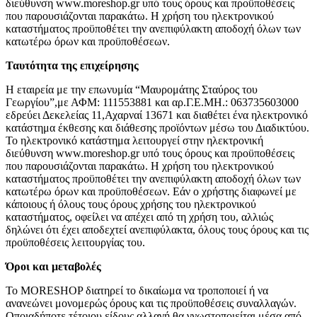
διεύθυνση www.moreshop.gr υπό τους όρους και προϋποθέσεις
που παρουσιάζονται παρακάτω. Η χρήση του ηλεκτρονικού
καταστήματος προϋποθέτει την ανεπιφύλακτη αποδοχή όλων των
κατωτέρω όρων και προϋποθέσεων.
Ταυτότητα της επιχείρησης
Η εταιρεία με την επωνυμία “Μαυρομάτης Σταύρος του
Γεωργίου”,με ΑΦΜ: 111553881 και αρ.Γ.Ε.ΜΗ.: 063735603000
εδρεύει Δεκελείας 11,Αχαρναί 13671 και διαθέτει ένα ηλεκτρονικό
κατάστημα έκθεσης και διάθεσης προϊόντων μέσω του Διαδικτύου.
Το ηλεκτρονικό κατάστημα λειτουργεί στην ηλεκτρονική
διεύθυνση www.moreshop.gr υπό τους όρους και προϋποθέσεις
που παρουσιάζονται παρακάτω. Η χρήση του ηλεκτρονικού
καταστήματος προϋποθέτει την ανεπιφύλακτη αποδοχή όλων των
κατωτέρω όρων και προϋποθέσεων. Εάν ο χρήστης διαφωνεί με
κάποιους ή όλους τους όρους χρήσης του ηλεκτρονικού
καταστήματος, οφείλει να απέχει από τη χρήση του, αλλιώς
δηλώνει ότι έχει αποδεχτεί ανεπιφύλακτα, όλους τους όρους και τις
προϋποθέσεις λειτουργίας του.
Όροι και μεταβολές
To MORESHOP διατηρεί το δικαίωμα να τροποποιεί ή να
ανανεώνει μονομερώς όρους και τις προϋποθέσεις συναλλαγών.
Οποιαδήποτε τέτοιου είδους αλλαγή θα γνωστοποιείται μέσα από