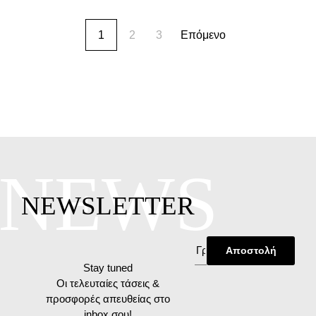
1
2
3
Επόμενο
NEWS
NEWSLETTER
Stay tuned
Οι τελευταίες τάσεις &
προσφορές απευθείας στο
inbox σου!