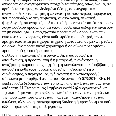
αναφοράς σε αναγνωριστικό στοιχείο ταυτότητας, όπως όνομα, σε
αριθμό ταυτότητας, σε δεδομένα θέσης, σε επιγραμμικό
αναγνωριστικό ταυτότητας ή σε έναν ή περισσότερους παράγοντες
που προσιδιάζουν στη σωματική, φυσιολογική, γενετική,
ψυχολογική, οικονομική, πολιτιστική ή κοινωνική ταυτότητα του εν
λόγω φυσικού προσώπου. Τα απλά προσωπικά δεδομένα είναι όλα
τα μη ευαίσθητα. Η επεξεργασία προσωπικών δεδομένων των
επισκεπτών – χρηστών, είναι κάθε πράξη ή σειρά πράξεων που
πραγματοποιείται με ή χωρίς τη χρήση αυτοματοποιημένων μέσων,
σε δεδομένα προσωπικού χαρακτήρα ή σε σύνολα δεδομένων
προσωπικού χαρακτήρα, όπως η
συλλογή, η καταχώριση, η οργάνωση, η διάρθρωση, η
αποθήκευση, η προσαρμογή ή η μεταβολή, η ανάκτηση, η
αναζήτηση πληροφοριών, η χρήση, η κοινολόγηση με διαβίβαση, η
διάδοση ή κάθε άλλη μορφή διάθεσης, η συσχέτιση ή ο
συνδυασμός, ο περιορισμός, η διαγραφή ή η καταστροφή (
σύμφωνα με το αρθρ. 4 παρ. 2 του Κανονισμού 679/2016 ΕΕ). Η
επεξεργασία δεδομένων των χρηστών από την Εταιρεία μας είναι
απόρρητη. Η Εταιρεία μας λαμβάνει κατάλληλα οργανωτικά και
τεχνικά μέτρα για την ασφάλεια των δεδομένων των χρηστών και
την προστασία τους από τυχαία ή αθέμιτη καταστροφή, τυχαία
απώλεια, αλλοίωση, απαγορευμένη διάδοση ή πρόσβαση και κάθε
άλλη μορφή αθέμιτης επεξεργασίας.
Η Εταιρεία ενεργώντας με βάση την αρχή της νομιμότητας, της