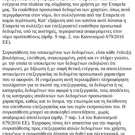
ενέργεια στα πλαίσια της σύμβασης του χρήστη με την Εταιρεία
μας. Τα ευαίσθητα προσωπικά δεδομένα των χρηστών, όπως αυτά
περιγράφονται στον νόμο, δεν συλλέγονται από την Εταιρεία σε
καμία περίπτωση. Κατ’ εξαίρεση από τον κανόνα αυτό δύναται η
Εταιρεία να συλλέξει και επεξεργαστεί ευαίσθητα προσωπικά
δεδομένα, υπό τις αυστηρές, περιοριστικά αναφερόμενες στον
νόμο προϋποθέσεις (άρθρ. 9 παρ. 2, του Κανονισμού 679/2016
ΕΕ).
Συγκατάθεση του υποκειμένου των δεδομένων, είναι κάθε ένδειξη
βουλήσεως, ελεύθερη, συγκεκριμένη, ρητή και εν πλήρει γνώσει,
με την οποία το υποκείμενο των δεδομένων εκδηλώνει ότι
συμφωνεί, με δήλωση ή με σαφή θετική ενέργεια, να αποτελέσουν
αντικείμενο επεξεργασίας τα δεδομένα προσωπικού χαρακτήρα
που το αφορούν. Η ενημέρωση αυτή περιλαμβάνει πληροφόρηση
τουλάχιστον για το σκοπό της επεξεργασίας, τα δεδομένα ή τις
κατηγορίες δεδομένων που αφορά η επεξεργασία, τους αποδέκτες
ή τις κατηγορίες αποδεκτών των δεδομένων προσωπικού
χαρακτήρα, καθώς και το όνομα, την επωνυμία και τη διεύθυνση
του υπεύθυνου επεξεργασίας και του τυχόν εκπροσώπου του. Η
συγκατάθεση μπορεί να ανακληθεί οποτεδήποτε, χωρίς
αναδρομικό αποτέλεσμα (αρθρ. 7 παρ. 1-4 του Κανονισμού
679/2016 ΕΕ). Έγγραφος τύπος δεν απαιτείται για την παροχή
συγκατάθεσης προς επεξεργασία απλών δεδομένων του χρήστη,
επομένως η συγκατάθεση δύναται να δοθεί και ηλεκτρονικά, με