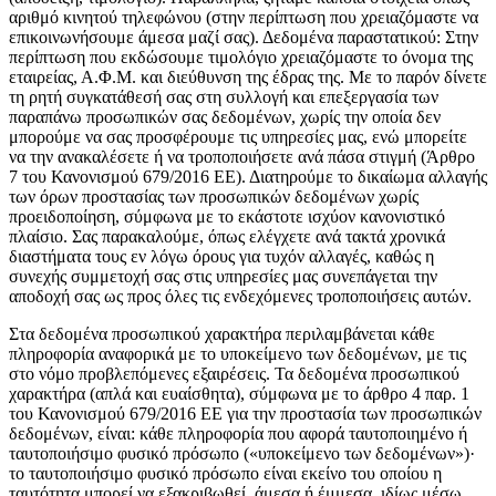
αριθμό κινητού τηλεφώνου (στην περίπτωση που χρειαζόμαστε να
επικοινωνήσουμε άμεσα μαζί σας). Δεδομένα παραστατικού: Στην
περίπτωση που εκδώσουμε τιμολόγιο χρειαζόμαστε το όνομα της
εταιρείας, Α.Φ.Μ. και διεύθυνση της έδρας της. Με το παρόν δίνετε
τη ρητή συγκατάθεσή σας στη συλλογή και επεξεργασία των
παραπάνω προσωπικών σας δεδομένων, χωρίς την οποία δεν
μπορούμε να σας προσφέρουμε τις υπηρεσίες μας, ενώ μπορείτε
να την ανακαλέσετε ή να τροποποιήσετε ανά πάσα στιγμή (Άρθρο
7 του Κανονισμού 679/2016 ΕΕ). Διατηρούμε το δικαίωμα αλλαγής
των όρων προστασίας των προσωπικών δεδομένων χωρίς
προειδοποίηση, σύμφωνα με το εκάστοτε ισχύον κανονιστικό
πλαίσιο. Σας παρακαλούμε, όπως ελέγχετε ανά τακτά χρονικά
διαστήματα τους εν λόγω όρους για τυχόν αλλαγές, καθώς η
συνεχής συμμετοχή σας στις υπηρεσίες μας συνεπάγεται την
αποδοχή σας ως προς όλες τις ενδεχόμενες τροποποιήσεις αυτών.
Στα δεδομένα προσωπικού χαρακτήρα περιλαμβάνεται κάθε
πληροφορία αναφορικά με το υποκείμενο των δεδομένων, με τις
στο νόμο προβλεπόμενες εξαιρέσεις. Τα δεδομένα προσωπικού
χαρακτήρα (απλά και ευαίσθητα), σύμφωνα με το άρθρο 4 παρ. 1
του Κανονισμού 679/2016 ΕΕ για την προστασία των προσωπικών
δεδομένων, είναι: κάθε πληροφορία που αφορά ταυτοποιημένο ή
ταυτοποιήσιμο φυσικό πρόσωπο («υποκείμενο των δεδομένων»)·
το ταυτοποιήσιμο φυσικό πρόσωπο είναι εκείνο του οποίου η
ταυτότητα μπορεί να εξακριβωθεί, άμεσα ή έμμεσα, ιδίως μέσω