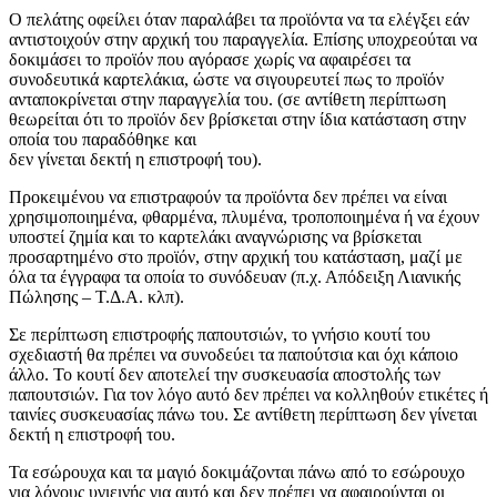
Ο πελάτης οφείλει όταν παραλάβει τα προϊόντα να τα ελέγξει εάν
αντιστοιχούν στην αρχική του παραγγελία. Επίσης υποχρεούται να
δοκιμάσει το προϊόν που αγόρασε χωρίς να αφαιρέσει τα
συνοδευτικά καρτελάκια, ώστε να σιγουρευτεί πως το προϊόν
ανταποκρίνεται στην παραγγελία του. (σε αντίθετη περίπτωση
θεωρείται ότι το προϊόν δεν βρίσκεται στην ίδια κατάσταση στην
οποία του παραδόθηκε και
δεν γίνεται δεκτή η επιστροφή του).
Προκειμένου να επιστραφούν τα προϊόντα δεν πρέπει να είναι
χρησιμοποιημένα, φθαρμένα, πλυμένα, τροποποιημένα ή να έχουν
υποστεί ζημία και το καρτελάκι αναγνώρισης να βρίσκεται
προσαρτημένο στο προϊόν, στην αρχική του κατάσταση, μαζί με
όλα τα έγγραφα τα οποία το συνόδευαν (π.χ. Απόδειξη Λιανικής
Πώλησης – Τ.Δ.Α. κλπ).
Σε περίπτωση επιστροφής παπουτσιών, το γνήσιο κουτί του
σχεδιαστή θα πρέπει να συνοδεύει τα παπούτσια και όχι κάποιο
άλλο. Το κουτί δεν αποτελεί την συσκευασία αποστολής των
παπουτσιών. Για τον λόγο αυτό δεν πρέπει να κολληθούν ετικέτες ή
ταινίες συσκευασίας πάνω του. Σε αντίθετη περίπτωση δεν γίνεται
δεκτή η επιστροφή του.
Τα εσώρουχα και τα μαγιό δοκιμάζονται πάνω από το εσώρουχο
για λόγους υγιεινής για αυτό και δεν πρέπει να αφαιρούνται οι