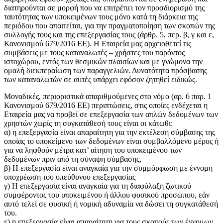
διατηρούνται σε μορφή που να επιτρέπει τον προσδιορισμό της
ταυτότητας των υποκειμένων τους μόνο κατά τη διάρκεια της
περιόδου που απαιτείται, για την πραγματοποίηση των σκοπών της
συλλογής τους και της επεξεργασίας τους (άρθρ. 5, περ. β, γ και ε,
Κανονισμού 679/2016 ΕΕ). Η Εταιρεία μας αρχειοθετεί τις
συμβάσεις με τους καταναλωτές – χρήστες του παρόντος
ιστοχώρου, εντός των θεσμικών πλαισίων και με γνώμονα την
ομαλή διεκπεραίωση των παραγγελιών. Δυνατότητα πρόσβασης
των καταναλωτών σε αυτές υπάρχει εφόσον ζητηθεί ειδικώς.
Μοναδικές, περιοριστικά απαριθμούμενες στο νόμο (αρ. 6 παρ. 1
Κανονισμού 679/2016 ΕΕ) περιπτώσεις, στις οποίες ενδέχεται η
Εταιρεία μας να προβεί σε επεξεργασία των απλών δεδομένων των
χρηστών χωρίς τη συγκατάθεσή τους είναι οι κάτωθι:
α) η επεξεργασία είναι απαραίτητη για την εκτέλεση σύμβασης της
οποίας το υποκείμενο των δεδομένων είναι συμβαλλόμενο μέρος ή
για να ληφθούν μέτρα κατ’ αίτηση του υποκειμένου των
δεδομένων πριν από τη σύναψη σύμβασης,
β) Η επεξεργασία είναι αναγκαία για την συμμόρφωση με έννομη
υποχρέωση του υπεύθυνου επεξεργασίας
γ) Η επεξεργασία είναι αναγκαία για τη διαφύλαξη ζωτικού
συμφέροντος του υποκειμένου ή άλλου φυσικού προσώπου, εάν
αυτό τελεί σε φυσική ή νομική αδυναμία να δώσει τη συγκατάθεσή
του.
ε) η επεξεργασία είναι απαραίτητη για τους σκοπούς των έννομων