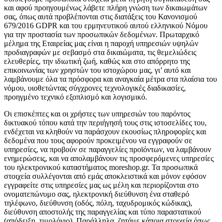
και αφού προηγουμένως λάβετε πλήρη γνώση των δικαιωμάτων
σας, όπως αυτά προβλέπονται στις διατάξεις του Κανονισμού
679/2016 GDPR και του ερμηνευτικού αυτού ελληνικού Νόμου
για την προστασία των προσωπικών δεδομένων. Πρωταρχικό
μέλημα της Εταιρείας μας είναι η παροχή υπηρεσιών υψηλών
προδιαγραφών με σεβασμό στα δικαιώματα, τις θεμελιώδεις
ελευθερίες, την ιδιωτική ζωή, καθώς και στο απόρρητο της
επικοινωνίας των χρηστών του ιστοχώρου μας, γι’ αυτό και
λαμβάνουμε όλα τα πρόσφορα και αναγκαία μέτρα στα πλαίσια του
νόμου, υιοθετώντας σύγχρονες τεχνολογικές διαδικασίες,
προηγμένο τεχνικό εξοπλισμό και λογισμικό.
Οι επισκέπτες και οι χρήστες των υπηρεσιών του παρόντος
δικτυακού τόπου κατά την περιήγησή τους στις ιστοσελίδες του,
ενδέχεται να κληθούν να παράσχουν εκουσίως πληροφορίες και
δεδομένα που τους αφορούν προκειμένου να εγγραφούν σε
υπηρεσίες, να προβούν σε παραγγελίες προϊόντων, να λαμβάνουν
ενημερώσεις, και να απολαμβάνουν τις προσφερόμενες υπηρεσίες
του ηλεκτρονικού καταστήματος moreshop.gr. Τα προσωπικά
στοιχεία συλλέγονται από εμάς αποκλειστικά και μόνον εφόσον
εγγραφείτε στις υπηρεσίες μας ως μέλη και περιορίζονται στο
ονοματεπώνυμο σας, ηλεκτρονική διεύθυνση ένα σταθερό
τηλέφωνο, διεύθυνση (οδός, πόλη, ταχυδρομικός κώδικας),
διεύθυνση αποστολής της παραγγελίας και τύπο παραστατικού
(απόδειξη, τιμολόγιο). Παράλληλα, ζητάμε κάποια στοιχεία όπως