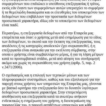
συμφερόντων που επιδιώκει ο υπεύθυνος επεξεργασίας ή τρίτος,
εκτός εάν έναντι των συμφερόντων αυτών υπερισχύει το συμφέρον
ή τα θεμελιώδη δικαιώματα και οι ελευθερίες του υποκειμένου των
δεδομένων που επιβάλλουν την προστασία των δεδομένων
προσωπικού χαρακτήρα, ιδίως εάν το υποκείμενο των δεδομένων
είναι παιδί.
Περαιτέρω, η επεξεργασία δεδομένων από την Εταιρεία μας
επιτρέπεται και όταν: ο χρήστης μετά από ενημέρωση για το είδος
των δεδομένων, το σκοπό και την έκταση της επεξεργασίας, τους
αποδέκτες ή τις κατηγορίες αποδεκτών έχει συγκατατεθεί, ή η
επεξεργασία είναι αναγκαία για την εκτέλεση σύμβασης, στην
οποία ο χρήστης είναι συμβαλλόμενο μέρος, ή για τη λήψη μέτρων
κατά το προσυμβατικό στάδιο, μετά από αίτηση του συνδρομητή
ακόμα και χωρίς τη συγκατάθεση του χρήστη (αρθρ. 5, παρ. 2
ν.3471/2006).
Ο σχεδιασμός και η επιλογή των τεχνικών μέσων και των
πληροφοριακών συστημάτων, καθώς και του εξοπλισμού για την
παροχή στους χρήστες των υπηρεσιών της Εταιρείας μας, γίνονται
με βασικό κριτήριο την επεξεργασία όσο το δυνατόν λιγότερων
δεδομένων προσωπικού χαρακτήρα. Στην επιτρεπόμενη
αποθήκευση και επεξεργασία κατά τα ανωτέρω ανήκουν
ενδεικτικώς η ενημέρωση του χρήστη, η διεκπεραίωση της
παραγγελίας του, η παροχή αιτηθέντων υπηρεσιών και κάθε