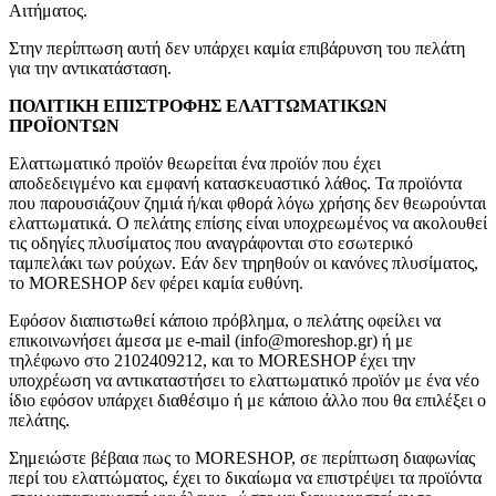
Αιτήματος.
Στην περίπτωση αυτή δεν υπάρχει καμία επιβάρυνση του πελάτη
για την αντικατάσταση.
ΠΟΛΙΤΙΚΗ ΕΠΙΣΤΡΟΦΗΣ ΕΛΑΤΤΩΜΑΤΙΚΩΝ
ΠΡΟΪΟΝΤΩΝ
Ελαττωματικό προϊόν θεωρείται ένα προϊόν που έχει
αποδεδειγμένο και εμφανή κατασκευαστικό λάθος. Τα προϊόντα
που παρουσιάζουν ζημιά ή/και φθορά λόγω χρήσης δεν θεωρούνται
ελαττωματικά. Ο πελάτης επίσης είναι υποχρεωμένος να ακολουθεί
τις οδηγίες πλυσίματος που αναγράφονται στο εσωτερικό
ταμπελάκι των ρούχων. Εάν δεν τηρηθούν οι κανόνες πλυσίματος,
το MORESHOP δεν φέρει καμία ευθύνη.
Εφόσον διαπιστωθεί κάποιο πρόβλημα, ο πελάτης οφείλει να
επικοινωνήσει άμεσα με e-mail (info@moreshop.gr) ή με
τηλέφωνο στο 2102409212, και το MORESHOP έχει την
υποχρέωση να αντικαταστήσει το ελαττωματικό προϊόν με ένα νέο
ίδιο εφόσον υπάρχει διαθέσιμο ή με κάποιο άλλο που θα επιλέξει ο
πελάτης.
Σημειώστε βέβαια πως το MORESHOP, σε περίπτωση διαφωνίας
περί του ελαττώματος, έχει το δικαίωμα να επιστρέψει τα προϊόντα