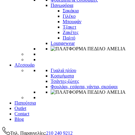
Πανωφόρια
Σακάκια
Γιλέκο
Μπουφάν
Τζακετ
Ζακέτες
Παλτό
Loungewear
Αξεσουάρ
Γυαλιά ηλίου
Κοσμήματα
Τσάντες-ζώνες
Φουλάρι, εσάρπα, γάντια, σκούφοι
Παπούτσια
Outlet
Contact
Blog
Τηλ. Παραγγελίες:
210 240 9212