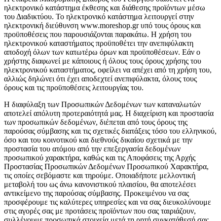
ηλεκτρονικό κατάστημα έκθεσης και διάθεσης προϊόντων μέσω
του Διαδικτύου. Το ηλεκτρονικό κατάστημα λειτουργεί στην
ηλεκτρονική διεύθυνση www.moreshop.gr υπό τους όρους και
προϋποθέσεις που παρουσιάζονται παρακάτω. Η χρήση του
ηλεκτρονικού καταστήματος προϋποθέτει την ανεπιφύλακτη
αποδοχή όλων των κατωτέρω όρων και προϋποθέσεων. Εάν ο
χρήστης διαφωνεί με κάποιους ή όλους τους όρους χρήσης του
ηλεκτρονικού καταστήματος, οφείλει να απέχει από τη χρήση του,
αλλιώς δηλώνει ότι έχει αποδεχτεί ανεπιφύλακτα, όλους τους
όρους και τις προϋποθέσεις λειτουργίας του.
Η διαφύλαξη των Προσωπικών Δεδομένων των καταναλωτών
αποτελεί απόλυτη προτεραιότητά μας. Η διαχείριση και προστασία
των προσωπικών δεδομένων, διέπεται από τους όρους της
παρούσας σύμβασης και τις σχετικές διατάξεις τόσο του ελληνικού,
όσο και του κοινοτικού και διεθνούς δικαίου σχετικά με την
προστασία του ατόμου από την επεξεργασία δεδομένων
προσωπικού χαρακτήρα, καθώς και τις Αποφάσεις της Αρχής
Προστασίας Προσωπικών Δεδομένων Προσωπικού Χαρακτήρα,
τις οποίες σεβόμαστε και τηρούμε. Οποιαδήποτε μελλοντική
μεταβολή του ως άνω κανονιστικού πλαισίου, θα αποτελέσει
αντικείμενο της παρούσας σύμβασης. Προκειμένου να σας
προσφέρουμε τις καλύτερες υπηρεσίες και να σας διευκολύνουμε
στις αγορές σας με προτάσεις προϊόντων που σας ταιριάζουν,
συλλέγουμε προσωπικά στοιχεία μετά τη ρητή συγκατάθεσή σας