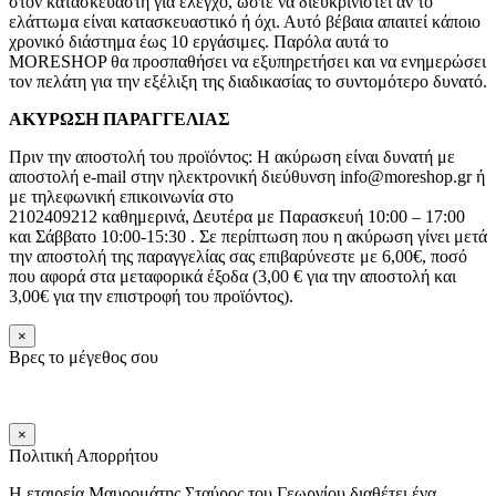
στον κατασκευαστή για έλεγχο, ώστε να διευκρινιστεί αν το
ελάττωμα είναι κατασκευαστικό ή όχι. Αυτό βέβαια απαιτεί κάποιο
χρονικό διάστημα έως 10 εργάσιμες. Παρόλα αυτά το
MORESHOP θα προσπαθήσει να εξυπηρετήσει και να ενημερώσει
τον πελάτη για την εξέλιξη της διαδικασίας το συντομότερο δυνατό.
ΑΚΥΡΩΣΗ ΠΑΡΑΓΓΕΛΙΑΣ
Πριν την αποστολή του προϊόντος: Η ακύρωση είναι δυνατή με
αποστολή e-mail στην ηλεκτρονική διεύθυνση info@moreshop.gr ή
με τηλεφωνική επικοινωνία στο
2102409212 καθημερινά, Δευτέρα με Παρασκευή 10:00 – 17:00
και Σάββατο 10:00-15:30 . Σε περίπτωση που η ακύρωση γίνει μετά
την αποστολή της παραγγελίας σας επιβαρύνεστε με 6,00€, ποσό
που αφορά στα μεταφορικά έξοδα (3,00 € για την αποστολή και
3,00€ για την επιστροφή του προϊόντος).
×
Βρες το μέγεθος σου
×
Πολιτική Απορρήτου
Η εταιρεία Μαυρομάτης Σταύρος του Γεωργίου διαθέτει ένα