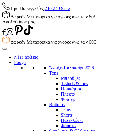
Τηλ. Παραγγελίες:
210 240 9212
Δωρεάν Μεταφορικά για αγορές άνω των 60€
Ακολούθησέ μας
Δωρεάν Μεταφορικά για αγορές άνω των 60€
Νέες αφίξεις
Ρούχα
Άνοιξη-Καλοκαίρι 2026
Tops
Μπλούζες
T-shirts & tops
Πουκάμισα
Πλεκτά
Φούτερ
Bottoms
Jeans
Shorts
Παντελόνια
Φούστες
Φορέματα & Ολόσωμες