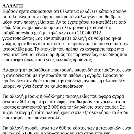
ΑΛΛΑΓΗ
Εφόσον έχετε αποφασίσει ότι θέλετε να αλλάξετε κάποιο προϊόν
συμπληρώνετε την φόρμα επιστροφών-αλλαγών που θα βρείτε
μέσα στην παραγγελία σας. Αν το έχετε χάσει το κατεβάζετε από
εδώ. Μας ενημερώνετε άμεσα ηλεκτρονικά με email στο
info@moreshop.gr ή με τηλέφωνο στο 2102409212,
γνωστοποιώντας μας εάν επιθυμείτε αλλαγή σε νούμερο ή/και
χρώμα, ή αν θα αντικαταστήσετε το προϊόν με κάποιο νέο από την
ιστοσελίδα μας. Τα στοιχεία που πρέπει να αναφέρετε πέρα από
ονοματεπώνυμο, είναι ο αριθμός της παραγγελίας, ο κωδικός που
επιστρέφει όπως και ο νέος κωδικός προϊόντος.
Απαραίτητη προϋπόθεση επιστροφής οποιουδήποτε προϊόντος είναι
η συνοδεία του με την πρωτότυπη απόδειξη αγοράς. Εφόσον το
προϊόν δεν συνοδεύεται από την απόδειξη αγοράς, η αλλαγή δεν
μπορεί να γίνει δεκτή σε καμία περίπτωση.
Για αλλαγή μέρους ή ολόκληρης παραγγελίας που αφορά αγορά
άνω των 60€ η πρώτη επιστροφή είναι
δωρεάν
και χρεώνεστε το
κόστος επαναποστολής 3,00€ και το πληρώνετε στον courier. Σε
τυχόν δεύτερη ή τρίτη αλλαγή χρεώνεστε εξ’ ολοκλήρου τα έξοδα
επιστροφής και επαναποστολής.
Για αλλαγή αγοράς κάτω των 60€ το κόστος των μεταφορικών είναι
συνολικά 6,00€ και η χρέωση τους γίνεται στην επόμενη