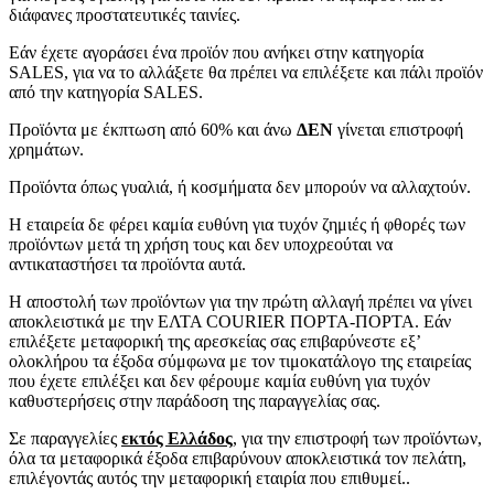
διάφανες προστατευτικές ταινίες.
Εάν έχετε αγοράσει ένα προϊόν που ανήκει στην κατηγορία
SALES, για να το αλλάξετε θα πρέπει να επιλέξετε και πάλι προϊόν
από την κατηγορία SALES.
Προϊόντα με έκπτωση από 60% και άνω
ΔΕΝ
γίνεται επιστροφή
χρημάτων.
Προϊόντα όπως γυαλιά, ή κοσμήματα δεν μπορούν να αλλαχτούν.
Η εταιρεία δε φέρει καμία ευθύνη για τυχόν ζημιές ή φθορές των
προϊόντων μετά τη χρήση τους και δεν υποχρεούται να
αντικαταστήσει τα προϊόντα αυτά.
Η αποστολή των προϊόντων για την πρώτη αλλαγή πρέπει να γίνει
αποκλειστικά με την ΕΛΤΑ COURIER ΠΟΡΤΑ-ΠΟΡΤΑ. Εάν
επιλέξετε μεταφορική της αρεσκείας σας επιβαρύνεστε εξ’
ολοκλήρου τα έξοδα σύμφωνα με τον τιμοκατάλογο της εταιρείας
που έχετε επιλέξει και δεν φέρουμε καμία ευθύνη για τυχόν
καθυστερήσεις στην παράδοση της παραγγελίας σας.
Σε παραγγελίες
εκτός Ελλάδος
, για την επιστροφή των προϊόντων,
όλα τα μεταφορικά έξοδα επιβαρύνουν αποκλειστικά τον πελάτη,
επιλέγοντάς αυτός την μεταφορική εταιρία που επιθυμεί..