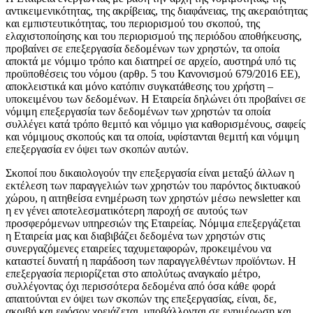
αντικειμενικότητας, της ακρίβειας, της διαφάνειας, της ακεραιότητας
και εμπιστευτικότητας, του περιορισμού του σκοπού, της
ελαχιστοποίησης και του περιορισμού της περιόδου αποθήκευσης,
προβαίνει σε επεξεργασία δεδομένων των χρηστών, τα οποία
αποκτά με νόμιμο τρόπο και διατηρεί σε αρχείο, αυστηρά υπό τις
προϋποθέσεις του νόμου (αρθρ. 5 του Κανονισμού 679/2016 ΕΕ),
αποκλειστικά και μόνο κατόπιν συγκατάθεσης του χρήστη –
υποκειμένου των δεδομένων. Η Εταιρεία δηλώνει ότι προβαίνει σε
νόμιμη επεξεργασία των δεδομένων των χρηστών τα οποία
συλλέγει κατά τρόπο θεμιτό και νόμιμο για καθορισμένους, σαφείς
και νόμιμους σκοπούς και τα οποία, υφίστανται θεμιτή και νόμιμη
επεξεργασία εν όψει των σκοπών αυτών.
Σκοποί που δικαιολογούν την επεξεργασία είναι μεταξύ άλλων η
εκτέλεση των παραγγελιών των χρηστών του παρόντος δικτυακού
χώρου, η αιτηθείσα ενημέρωση των χρηστών μέσω newsletter και
η εν γένει αποτελεσματικότερη παροχή σε αυτούς των
προσφερόμενων υπηρεσιών της Εταιρείας. Νόμιμα επεξεργάζεται
η Εταιρεία μας και διαβιβάζει δεδομένα των χρηστών στις
συνεργαζόμενες εταιρείες ταχυμεταφορών, προκειμένου να
καταστεί δυνατή η παράδοση των παραγγελθέντων προϊόντων. Η
επεξεργασία περιορίζεται στο απολύτως αναγκαίο μέτρο,
συλλέγοντας όχι περισσότερα δεδομένα από όσα κάθε φορά
απαιτούνται εν όψει των σκοπών της επεξεργασίας, είναι, δε,
ακριβή και εφόσον χρειάζεται, υποβάλλονται σε ενημέρωση και