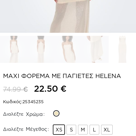
MAXI ΦΟΡΕΜΑ ΜΕ ΠΑΓΙΕΤΕΣ HELENA
22.50
€
74.99
€
Κωδικός:
25345235
Χρώμα
Μέγεθος
XS
S
M
L
XL