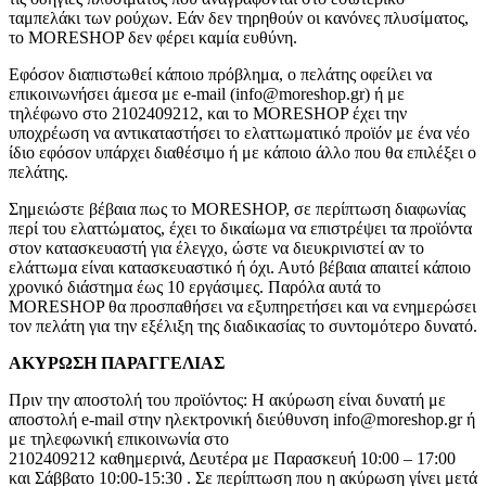
ταμπελάκι των ρούχων. Εάν δεν τηρηθούν οι κανόνες πλυσίματος,
το MORESHOP δεν φέρει καμία ευθύνη.
Εφόσον διαπιστωθεί κάποιο πρόβλημα, ο πελάτης οφείλει να
επικοινωνήσει άμεσα με e-mail (info@moreshop.gr) ή με
τηλέφωνο στο 2102409212, και το MORESHOP έχει την
υποχρέωση να αντικαταστήσει το ελαττωματικό προϊόν με ένα νέο
ίδιο εφόσον υπάρχει διαθέσιμο ή με κάποιο άλλο που θα επιλέξει ο
πελάτης.
Σημειώστε βέβαια πως το MORESHOP, σε περίπτωση διαφωνίας
περί του ελαττώματος, έχει το δικαίωμα να επιστρέψει τα προϊόντα
στον κατασκευαστή για έλεγχο, ώστε να διευκρινιστεί αν το
ελάττωμα είναι κατασκευαστικό ή όχι. Αυτό βέβαια απαιτεί κάποιο
χρονικό διάστημα έως 10 εργάσιμες. Παρόλα αυτά το
MORESHOP θα προσπαθήσει να εξυπηρετήσει και να ενημερώσει
τον πελάτη για την εξέλιξη της διαδικασίας το συντομότερο δυνατό.
ΑΚΥΡΩΣΗ ΠΑΡΑΓΓΕΛΙΑΣ
Πριν την αποστολή του προϊόντος: Η ακύρωση είναι δυνατή με
αποστολή e-mail στην ηλεκτρονική διεύθυνση info@moreshop.gr ή
με τηλεφωνική επικοινωνία στο
2102409212 καθημερινά, Δευτέρα με Παρασκευή 10:00 – 17:00
και Σάββατο 10:00-15:30 . Σε περίπτωση που η ακύρωση γίνει μετά