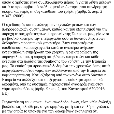
οποία ο χρήστης είναι συμβαλλόμενο μέρος, ή για τη λήψη μέτρων
κατά το προσυμβατικό στάδιο, μετά από αίτηση του συνδρομητή
ακόμα και χωρίς τη συγκατάθεση του χρήστη (αρθρ. 5, παρ. 2
ν.3471/2006).
Ο σχεδιασμός και η επιλογή των τεχνικών μέσων και των
πληροφοριακών συστημάτων, καθώς και του εξοπλισμού για την
παροχή στους χρήστες των υπηρεσιών της Εταιρείας μας, γίνονται
με βασικό κριτήριο την επεξεργασία όσο το δυνατόν λιγότερων
δεδομένων προσωπικού χαρακτήρα. Στην επιτρεπόμενη
αποθήκευση και επεξεργασία κατά τα ανωτέρω ανήκουν
ενδεικτικώς η ενημέρωση του χρήστη, η διεκπεραίωση της
παραγγελίας του, η παροχή αιτηθέντων υπηρεσιών και κάθε
ενέργεια στα πλαίσια της σύμβασης του χρήστη με την Εταιρεία
μας. Τα ευαίσθητα προσωπικά δεδομένα των χρηστών, όπως αυτά
περιγράφονται στον νόμο, δεν συλλέγονται από την Εταιρεία σε
καμία περίπτωση. Κατ’ εξαίρεση από τον κανόνα αυτό δύναται η
Εταιρεία να συλλέξει και επεξεργαστεί ευαίσθητα προσωπικά
δεδομένα, υπό τις αυστηρές, περιοριστικά αναφερόμενες στον
νόμο προϋποθέσεις (άρθρ. 9 παρ. 2, του Κανονισμού 679/2016
ΕΕ).
Συγκατάθεση του υποκειμένου των δεδομένων, είναι κάθε ένδειξη
βουλήσεως, ελεύθερη, συγκεκριμένη, ρητή και εν πλήρει γνώσει,
με την οποία το υποκείμενο των δεδομένων εκδηλώνει ότι