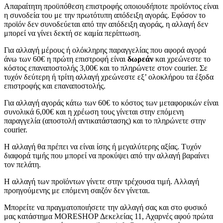
Απαραίτητη προϋπόθεση επιστροφής οποιουδήποτε προϊόντος είναι
η συνοδεία του με την πρωτότυπη απόδειξη αγοράς. Εφόσον το
προϊόν δεν συνοδεύεται από την απόδειξη αγοράς, η αλλαγή δεν
μπορεί να γίνει δεκτή σε καμία περίπτωση.
Για αλλαγή μέρους ή ολόκληρης παραγγελίας που αφορά αγορά
άνω των 60€ η πρώτη επιστροφή είναι
δωρεάν
και χρεώνεστε το
κόστος επαναποστολής 3,00€ και το πληρώνετε στον courier. Σε
τυχόν δεύτερη ή τρίτη αλλαγή χρεώνεστε εξ’ ολοκλήρου τα έξοδα
επιστροφής και επαναποστολής.
Για αλλαγή αγοράς κάτω των 60€ το κόστος των μεταφορικών είναι
συνολικά 6,00€ και η χρέωση τους γίνεται στην επόμενη
παραγγελία (αποστολή αντικατάστασης) και το πληρώνετε στην
courier.
Η αλλαγή θα πρέπει να είναι ίσης ή μεγαλύτερης αξίας. Τυχόν
διαφορά τιμής που μπορεί να προκύψει από την αλλαγή βαραίνει
τον πελάτη.
Η αλλαγή των προϊόντων γίνετε στην τρέχουσα τιμή. Αλλαγή
προηγούμενης με επόμενη σαιζόν δεν γίνεται.
Μπορείτε να πραγματοποιήσετε την αλλαγή σας και στο φυσικό
μας κατάστημα MORESHOP Δεκελείας 11, Αχαρνές αφού πρώτα