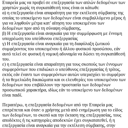
Εταιρεία μας να προβεί σε επεξεργασία των απλών δεδομένων των
χρηστών χωρίς τη συγκατάθεσή τους είναι οι κάτωθι:
α) η επεξεργασία είναι απαραίτητη για την εκτέλεση σύμβασης της
οποίας το υποκείμενο των δεδομένων είναι συμβαλλόμενο μέρος ή
για να ληφθούν μέτρα κατ’ αίτηση του υποκειμένου των
δεδομένων πριν από τη σύναψη σύμβασης,
β) Η επεξεργασία είναι αναγκαία για την συμμόρφωση με έννομη
υποχρέωση του υπεύθυνου επεξεργασίας
γ) Η επεξεργασία είναι αναγκαία για τη διαφύλαξη ζωτικού
συμφέροντος του υποκειμένου ή άλλου φυσικού προσώπου, εάν
αυτό τελεί σε φυσική ή νομική αδυναμία να δώσει τη συγκατάθεσή
του.
ε) η επεξεργασία είναι απαραίτητη για τους σκοπούς των έννομων
συμφερόντων που επιδιώκει ο υπεύθυνος επεξεργασίας ή τρίτος,
εκτός εάν έναντι των συμφερόντων αυτών υπερισχύει το συμφέρον
ή τα θεμελιώδη δικαιώματα και οι ελευθερίες του υποκειμένου των
δεδομένων που επιβάλλουν την προστασία των δεδομένων
προσωπικού χαρακτήρα, ιδίως εάν το υποκείμενο των δεδομένων
είναι παιδί.
Περαιτέρω, η επεξεργασία δεδομένων από την Εταιρεία μας
επιτρέπεται και όταν: ο χρήστης μετά από ενημέρωση για το είδος
των δεδομένων, το σκοπό και την έκταση της επεξεργασίας, τους
αποδέκτες ή τις κατηγορίες αποδεκτών έχει συγκατατεθεί, ή η
επεξεργασία είναι αναγκαία για την εκτέλεση σύμβασης, στην