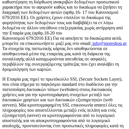
καθυστέρηση τη διόρθωση ανακριβών δεδομένων προσωπικού
χαρακτήρα που το αφορούν καθώς και το δικαίωμα να ζητήσει τη
διαγραφή των δεδομένων αυτών (αρθρ.16- 17 του Κανονισμού
679/2016 ΕΕ). Οι χρήστες έχουν επιπλέον το δικαίωμα της
φορητότητας των δεδομένων τους και διαβιβάζει τα εν λόγω
δεδομένα σε άλλον υπεύθυνο επεξεργασίας χωρίς αντίρρηση από
την Εταιρία μας (αρθρ.18-20 του
Κανονισμού 679/2016 ΕΕ) Για να ασκήσετε τα δικαιώματα αυτά,
μπορείτε να επικοινωνήσετε μαζί μας στο email:
info@moreshop.gr
Τα στοιχεία της πιστωτικής κάρτας δεν αποθηκεύονται σε
αποθηκευτικά μέσα της εταιρείας μας κατά τη διάρκεια της
συναλλαγής αλλά καταχωρούνται απευθείας σε ασφαλές
περιβάλλον της συνεργαζόμενης τράπεζας που έχει αναλάβει τη
δρομολόγηση των καρτών.
H Εταιρία μας τηρεί το πρωτόκολλο SSL (Secure Sockets Layer),
που είναι σήμερα το παγκόσμιο standard στο διαδίκτυο για την
πιστοποίηση δικτυακών τόπων (websites) στους δικτυακούς
χρήστες και για την κρυπτογράφηση στοιχείων μεταξύ των
δικτυακών χρηστών και των δικτυακών εξυπηρετητών (web
servers). Μία κρυπτογραφημένη SSL επικοινωνία απαιτεί όλες τις
πληροφορίες που αποστέλλονται μεταξύ ενός πελάτη και ενός
εξυπηρετητή (server) να κρυπτογραφούνται από το λογισμικό
αποστολής και να αποκρυπτογραφούνται από το λογισμικό
αποδοχής, προστατεύοντας έτσι προσωπικές πληροφορίες κατά τη