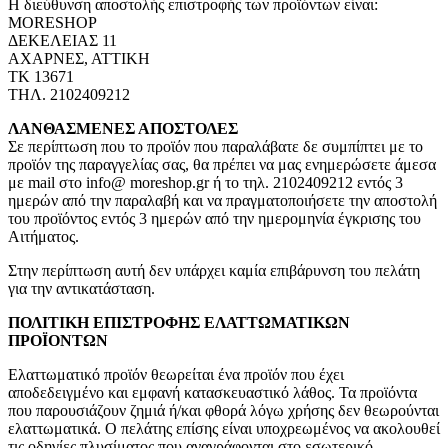
Η διεύθυνση αποστολής επιστροφής των προϊόντων είναι:
MORESHOP
ΔΕΚΕΛΕΙΑΣ 11
ΑΧΑΡΝΕΣ, ΑΤΤΙΚΗ
ΤΚ 13671
ΤΗΛ. 2102409212
ΛΑΝΘΑΣΜΕΝΕΣ ΑΠΟΣΤΟΛΕΣ
Σε περίπτωση που το προϊόν που παραλάβατε δε συμπίπτει με το
προϊόν της παραγγελίας σας, θα πρέπει να μας ενημερώσετε άμεσα
με mail στο info@ moreshop.gr ή το τηλ. 2102409212 εντός 3
ημερών από την παραλαβή και να πραγματοποιήσετε την αποστολή
του προϊόντος εντός 3 ημερών από την ημερομηνία έγκρισης του
Αιτήματος.
Στην περίπτωση αυτή δεν υπάρχει καμία επιβάρυνση του πελάτη
για την αντικατάσταση.
ΠΟΛΙΤΙΚΗ ΕΠΙΣΤΡΟΦΗΣ ΕΛΑΤΤΩΜΑΤΙΚΩΝ
ΠΡΟΪΟΝΤΩΝ
Ελαττωματικό προϊόν θεωρείται ένα προϊόν που έχει
αποδεδειγμένο και εμφανή κατασκευαστικό λάθος. Τα προϊόντα
που παρουσιάζουν ζημιά ή/και φθορά λόγω χρήσης δεν θεωρούνται
ελαττωματικά. Ο πελάτης επίσης είναι υποχρεωμένος να ακολουθεί
τις οδηγίες πλυσίματος που αναγράφονται στο εσωτερικό