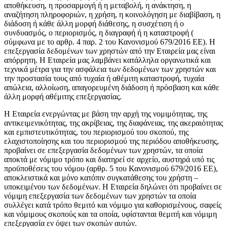
αποθήκευση, η προσαρμογή ή η μεταβολή, η ανάκτηση, η
αναζήτηση πληροφοριών, η χρήση, η κοινολόγηση με διαβίβαση, η
διάδοση ή κάθε άλλη μορφή διάθεσης, η συσχέτιση ή ο
συνδυασμός, ο περιορισμός, η διαγραφή ή η καταστροφή (
σύμφωνα με το αρθρ. 4 παρ. 2 του Κανονισμού 679/2016 ΕΕ). Η
επεξεργασία δεδομένων των χρηστών από την Εταιρεία μας είναι
απόρρητη. Η Εταιρεία μας λαμβάνει κατάλληλα οργανωτικά και
τεχνικά μέτρα για την ασφάλεια των δεδομένων των χρηστών και
την προστασία τους από τυχαία ή αθέμιτη καταστροφή, τυχαία
απώλεια, αλλοίωση, απαγορευμένη διάδοση ή πρόσβαση και κάθε
άλλη μορφή αθέμιτης επεξεργασίας.
Η Εταιρεία ενεργώντας με βάση την αρχή της νομιμότητας, της
αντικειμενικότητας, της ακρίβειας, της διαφάνειας, της ακεραιότητας
και εμπιστευτικότητας, του περιορισμού του σκοπού, της
ελαχιστοποίησης και του περιορισμού της περιόδου αποθήκευσης,
προβαίνει σε επεξεργασία δεδομένων των χρηστών, τα οποία
αποκτά με νόμιμο τρόπο και διατηρεί σε αρχείο, αυστηρά υπό τις
προϋποθέσεις του νόμου (αρθρ. 5 του Κανονισμού 679/2016 ΕΕ),
αποκλειστικά και μόνο κατόπιν συγκατάθεσης του χρήστη –
υποκειμένου των δεδομένων. Η Εταιρεία δηλώνει ότι προβαίνει σε
νόμιμη επεξεργασία των δεδομένων των χρηστών τα οποία
συλλέγει κατά τρόπο θεμιτό και νόμιμο για καθορισμένους, σαφείς
και νόμιμους σκοπούς και τα οποία, υφίστανται θεμιτή και νόμιμη
επεξεργασία εν όψει των σκοπών αυτών.