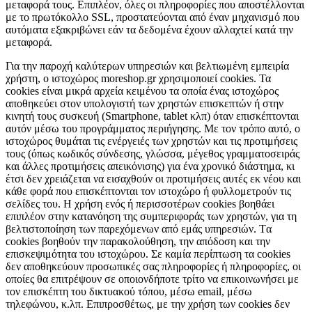
μεταφορά τους. Επιπλέον, όλες οι πληροφορίες που αποστέλλονται
με το πρωτόκολλο SSL, προστατεύονται από έναν μηχανισμό που
αυτόματα εξακριβώνει εάν τα δεδομένα έχουν αλλαχτεί κατά την
μεταφορά.
Για την παροχή καλύτερων υπηρεσιών και βελτιωμένη εμπειρία
χρήστη, ο ιστοχώρος moreshop.gr χρησιμοποιεί cookies. Τα
cookies είναι μικρά αρχεία κειμένου τα οποία ένας ιστοχώρος
αποθηκεύει στον υπολογιστή των χρηστών επισκεπτών ή στην
κινητή τους συσκευή (Smartphone, tablet κλπ) όταν επισκέπτονται
αυτόν μέσω του προγράμματος περιήγησης. Με τον τρόπο αυτό, ο
ιστοχώρος θυμάται τις ενέργειές των χρηστών και τις προτιμήσεις
τους (όπως κωδικός σύνδεσης, γλώσσα, μέγεθος γραμματοσειράς
και άλλες προτιμήσεις απεικόνισης) για ένα χρονικό διάστημα, κι
έτσι δεν χρειάζεται να εισαχθούν οι προτιμήσεις αυτές εκ νέου και
κάθε φορά που επισκέπτονται τον ιστοχώρο ή φυλλομετρούν τις
σελίδες του. Η χρήση ενός ή περισσοτέρων cookies βοηθάει
επιπλέον στην κατανόηση της συμπεριφοράς των χρηστών, για τη
βελτιστοποίηση των παρεχόμενων από εμάς υπηρεσιών. Tα
cookies βοηθούν την παρακολούθηση, την απόδοση και την
επισκεψιμότητα του ιστοχώρου. Σε καμία περίπτωση τα cookies
δεν αποθηκεύουν προσωπικές σας πληροφορίες ή πληροφορίες, οι
οποίες θα επιτρέψουν σε οποιονδήποτε τρίτο να επικοινωνήσει με
τον επισκέπτη του δικτυακού τόπου, μέσω email, μέσω
τηλεφώνου, κ.λπ. Επιπροσθέτως, με την χρήση των cookies δεν