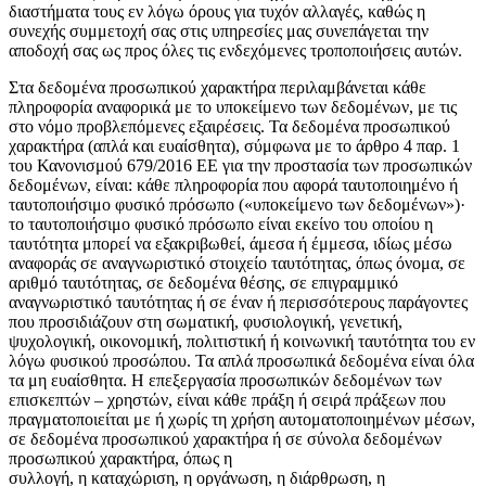
διαστήματα τους εν λόγω όρους για τυχόν αλλαγές, καθώς η
συνεχής συμμετοχή σας στις υπηρεσίες μας συνεπάγεται την
αποδοχή σας ως προς όλες τις ενδεχόμενες τροποποιήσεις αυτών.
Στα δεδομένα προσωπικού χαρακτήρα περιλαμβάνεται κάθε
πληροφορία αναφορικά με το υποκείμενο των δεδομένων, με τις
στο νόμο προβλεπόμενες εξαιρέσεις. Τα δεδομένα προσωπικού
χαρακτήρα (απλά και ευαίσθητα), σύμφωνα με το άρθρο 4 παρ. 1
του Κανονισμού 679/2016 ΕΕ για την προστασία των προσωπικών
δεδομένων, είναι: κάθε πληροφορία που αφορά ταυτοποιημένο ή
ταυτοποιήσιμο φυσικό πρόσωπο («υποκείμενο των δεδομένων»)·
το ταυτοποιήσιμο φυσικό πρόσωπο είναι εκείνο του οποίου η
ταυτότητα μπορεί να εξακριβωθεί, άμεσα ή έμμεσα, ιδίως μέσω
αναφοράς σε αναγνωριστικό στοιχείο ταυτότητας, όπως όνομα, σε
αριθμό ταυτότητας, σε δεδομένα θέσης, σε επιγραμμικό
αναγνωριστικό ταυτότητας ή σε έναν ή περισσότερους παράγοντες
που προσιδιάζουν στη σωματική, φυσιολογική, γενετική,
ψυχολογική, οικονομική, πολιτιστική ή κοινωνική ταυτότητα του εν
λόγω φυσικού προσώπου. Τα απλά προσωπικά δεδομένα είναι όλα
τα μη ευαίσθητα. Η επεξεργασία προσωπικών δεδομένων των
επισκεπτών – χρηστών, είναι κάθε πράξη ή σειρά πράξεων που
πραγματοποιείται με ή χωρίς τη χρήση αυτοματοποιημένων μέσων,
σε δεδομένα προσωπικού χαρακτήρα ή σε σύνολα δεδομένων
προσωπικού χαρακτήρα, όπως η
συλλογή, η καταχώριση, η οργάνωση, η διάρθρωση, η