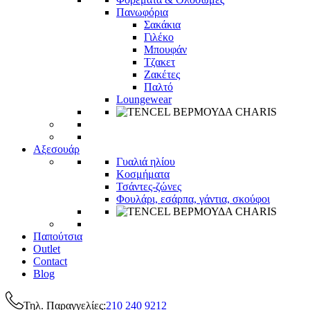
Πανωφόρια
Σακάκια
Γιλέκο
Μπουφάν
Τζακετ
Ζακέτες
Παλτό
Loungewear
Αξεσουάρ
Γυαλιά ηλίου
Κοσμήματα
Τσάντες-ζώνες
Φουλάρι, εσάρπα, γάντια, σκούφοι
Παπούτσια
Outlet
Contact
Blog
Τηλ. Παραγγελίες:
210 240 9212