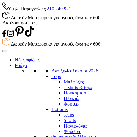
Τηλ. Παραγγελίες:
210 240 9212
Δωρεάν Μεταφορικά για αγορές άνω των 60€
Ακολούθησέ μας
Δωρεάν Μεταφορικά για αγορές άνω των 60€
Νέες αφίξεις
Ρούχα
Άνοιξη-Καλοκαίρι 2026
Tops
Μπλούζες
T-shirts & tops
Πουκάμισα
Πλεκτά
Φούτερ
Bottoms
Jeans
Shorts
Παντελόνια
Φούστες
Φορέματα & Ολόσωμες