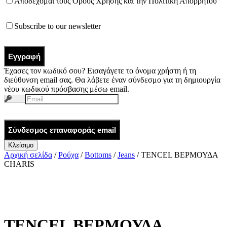
Αποδέχομαι τους
Όρους Χρήσης
και την
Πολιτική Απορρήτου
Subscribe to our newsletter
Εγγραφή
Έχασες τον κωδικό σου? Εισαγάγετε το όνομα χρήστη ή τη
διεύθυνση email σας. Θα λάβετε έναν σύνδεσμο για τη δημιουργία
νέου κωδικού πρόσβασης μέσω email.
Σύνδεσμος επαναφοράς email
Κλείσιμο
Αρχική σελίδα
/
Ρούχα
/
Bottoms
/
Jeans
/ TENCEL ΒΕΡΜΟΥΔΑ
CHARIS
TENCEL ΒΕΡΜΟΥΔΑ