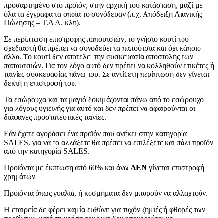
προσαρτημένο στο προϊόν, στην αρχική του κατάσταση, μαζί με
όλα τα έγγραφα τα οποία το συνόδευαν (π.χ. Απόδειξη Λιανικής
Πώλησης – Τ.Δ.Α. κλπ).
Σε περίπτωση επιστροφής παπουτσιών, το γνήσιο κουτί του
σχεδιαστή θα πρέπει να συνοδεύει τα παπούτσια και όχι κάποιο
άλλο. Το κουτί δεν αποτελεί την συσκευασία αποστολής των
παπουτσιών. Για τον λόγο αυτό δεν πρέπει να κολληθούν ετικέτες ή
ταινίες συσκευασίας πάνω του. Σε αντίθετη περίπτωση δεν γίνεται
δεκτή η επιστροφή του.
Τα εσώρουχα και τα μαγιό δοκιμάζονται πάνω από το εσώρουχο
για λόγους υγιεινής για αυτό και δεν πρέπει να αφαιρούνται οι
διάφανες προστατευτικές ταινίες.
Εάν έχετε αγοράσει ένα προϊόν που ανήκει στην κατηγορία
SALES, για να το αλλάξετε θα πρέπει να επιλέξετε και πάλι προϊόν
από την κατηγορία SALES.
Προϊόντα με έκπτωση από 60% και άνω
ΔΕΝ
γίνεται επιστροφή
χρημάτων.
Προϊόντα όπως γυαλιά, ή κοσμήματα δεν μπορούν να αλλαχτούν.
Η εταιρεία δε φέρει καμία ευθύνη για τυχόν ζημιές ή φθορές των