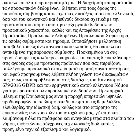
αποτελεί απόλυτη προτεραιότητά μας. Η διαχείριση και προστασία
των προσωπικών δεδομένων, διέπεται από τους όρους της
παρούσας σύμβασης και τις σχετικές διατάξεις τόσο του ελληνικού,
όσο και του κοινοτικού και διεθνούς δικαίου σχετικά με την
προστασία του ατόμου από την επεξεργασία δεδομένων
προσωπικού χαρακτήρα, καθώς και τις Αποφάσεις της Αρχής
Προστασίας Προσωπικών Δεδομένων Προσωπικού Χαρακτήρα,
τις οποίες σεβόμαστε και τηρούμε. Οποιαδήποτε μελλοντική
μεταβολή του ως άνω κανονιστικού πλαισίου, θα αποτελέσει
αντικείμενο της παρούσας σύμβασης. Προκειμένου να σας
προσφέρουμε τις καλύτερες υπηρεσίες και να σας διευκολύνουμε
στις αγορές σας με προτάσεις προϊόντων που σας ταιριάζουν,
συλλέγουμε προσωπικά στοιχεία μετά τη ρητή συγκατάθεσή σας
και αφού προηγουμένως λάβετε πλήρη γνώση των δικαιωμάτων
σας, όπως αυτά προβλέπονται στις διατάξεις του Κανονισμού
679/2016 GDPR και του ερμηνευτικού αυτού ελληνικού Νόμου
για την προστασία των προσωπικών δεδομένων. Πρωταρχικό
μέλημα της Εταιρείας μας είναι η παροχή υπηρεσιών υψηλών
προδιαγραφών με σεβασμό στα δικαιώματα, τις θεμελιώδεις
ελευθερίες, την ιδιωτική ζωή, καθώς και στο απόρρητο της
επικοινωνίας των χρηστών του ιστοχώρου μας, γι’ αυτό και
λαμβάνουμε όλα τα πρόσφορα και αναγκαία μέτρα στα πλαίσια του
νόμου, υιοθετώντας σύγχρονες τεχνολογικές διαδικασίες,
προηγμένο τεχνικό εξοπλισμό και λογισμικό.