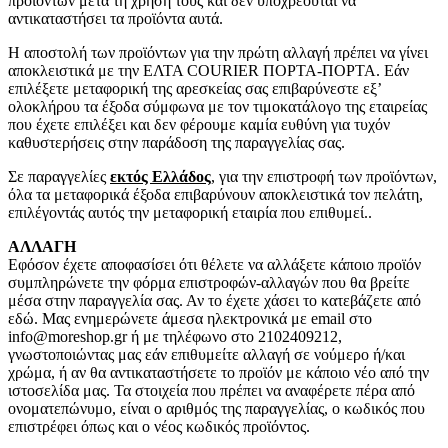
προϊόντων μετά τη χρήση τους και δεν υποχρεούται να
αντικαταστήσει τα προϊόντα αυτά.
Η αποστολή των προϊόντων για την πρώτη αλλαγή πρέπει να γίνει
αποκλειστικά με την ΕΛΤΑ COURIER ΠΟΡΤΑ-ΠΟΡΤΑ. Εάν
επιλέξετε μεταφορική της αρεσκείας σας επιβαρύνεστε εξ’
ολοκλήρου τα έξοδα σύμφωνα με τον τιμοκατάλογο της εταιρείας
που έχετε επιλέξει και δεν φέρουμε καμία ευθύνη για τυχόν
καθυστερήσεις στην παράδοση της παραγγελίας σας.
Σε παραγγελίες
εκτός Ελλάδος
, για την επιστροφή των προϊόντων,
όλα τα μεταφορικά έξοδα επιβαρύνουν αποκλειστικά τον πελάτη,
επιλέγοντάς αυτός την μεταφορική εταιρία που επιθυμεί..
ΑΛΛΑΓΗ
Εφόσον έχετε αποφασίσει ότι θέλετε να αλλάξετε κάποιο προϊόν
συμπληρώνετε την φόρμα επιστροφών-αλλαγών που θα βρείτε
μέσα στην παραγγελία σας. Αν το έχετε χάσει το κατεβάζετε από
εδώ. Μας ενημερώνετε άμεσα ηλεκτρονικά με email στο
info@moreshop.gr ή με τηλέφωνο στο 2102409212,
γνωστοποιώντας μας εάν επιθυμείτε αλλαγή σε νούμερο ή/και
χρώμα, ή αν θα αντικαταστήσετε το προϊόν με κάποιο νέο από την
ιστοσελίδα μας. Τα στοιχεία που πρέπει να αναφέρετε πέρα από
ονοματεπώνυμο, είναι ο αριθμός της παραγγελίας, ο κωδικός που
επιστρέφει όπως και ο νέος κωδικός προϊόντος.