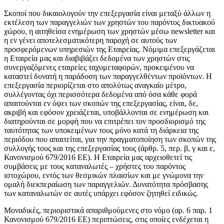
Σκοποί που δικαιολογούν την επεξεργασία είναι μεταξύ άλλων η
εκτέλεση των παραγγελιών των χρηστών του παρόντος δικτυακού
χώρου, η αιτηθείσα ενημέρωση των χρηστών μέσω newsletter και
η εν γένει αποτελεσματικότερη παροχή σε αυτούς των
προσφερόμενων υπηρεσιών της Εταιρείας. Νόμιμα επεξεργάζεται
η Εταιρεία μας και διαβιβάζει δεδομένα των χρηστών στις
συνεργαζόμενες εταιρείες ταχυμεταφορών, προκειμένου να
καταστεί δυνατή η παράδοση των παραγγελθέντων προϊόντων. Η
επεξεργασία περιορίζεται στο απολύτως αναγκαίο μέτρο,
συλλέγοντας όχι περισσότερα δεδομένα από όσα κάθε φορά
απαιτούνται εν όψει των σκοπών της επεξεργασίας, είναι, δε,
ακριβή και εφόσον χρειάζεται, υποβάλλονται σε ενημέρωση και
διατηρούνται σε μορφή που να επιτρέπει τον προσδιορισμό της
ταυτότητας των υποκειμένων τους μόνο κατά τη διάρκεια της
περιόδου που απαιτείται, για την πραγματοποίηση των σκοπών της
συλλογής τους και της επεξεργασίας τους (άρθρ. 5, περ. β, γ και ε,
Κανονισμού 679/2016 ΕΕ). Η Εταιρεία μας αρχειοθετεί τις
συμβάσεις με τους καταναλωτές – χρήστες του παρόντος
ιστοχώρου, εντός των θεσμικών πλαισίων και με γνώμονα την
ομαλή διεκπεραίωση των παραγγελιών. Δυνατότητα πρόσβασης
των καταναλωτών σε αυτές υπάρχει εφόσον ζητηθεί ειδικώς.
Μοναδικές, περιοριστικά απαριθμούμενες στο νόμο (αρ. 6 παρ. 1
Κανονισμού 679/2016 ΕΕ) περιπτώσεις, στις οποίες ενδέχεται η