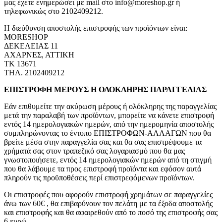
μας έχετε ενημερώσει με mail στο info@moreshop.gr ή
τηλεφωνικώς στο 2102409212.
Η διεύθυνση αποστολής επιστροφής των προϊόντων είναι:
MORESHOP
ΔΕΚΕΛΕΙΑΣ 11
ΑΧΑΡΝΕΣ, ΑΤΤΙΚΗ
ΤΚ 13671
ΤΗΛ. 2102409212
ΕΠΙΣΤΡΟΦΗ ΜΕΡΟΥΣ Η ΟΛΟΚΛΗΡΗΣ ΠΑΡΑΓΓΕΛΙΑΣ
Εάν επιθυμείτε την ακύρωση μέρους ή ολόκληρης της παραγγελίας
μετά την παραλαβή των προϊόντων, μπορείτε να κάνετε επιστροφή
εντός 14 ημερολογιακών ημερών, από την ημερομηνία αποστολής
συμπληρώνοντας το έντυπο ΕΠΙΣΤΡΟΦΩΝ-ΑΛΛΑΓΩΝ που θα
βρείτε μέσα στην παραγγελία σας και θα σας επιστρέψουμε τα
χρήματά σας στον τραπεζικό σας λογαριασμό που θα μας
γνωστοποιήσετε, εντός 14 ημερολογιακών ημερών από τη στιγμή
που θα λάβουμε τα προς επιστροφή προϊόντα και εφόσον αυτά
πληρούν τις προϋποθέσεις περί επιστρεφόμενων προϊόντων.
Οι επιστροφές που αφορούν επιστροφή χρημάτων σε παραγγελίες
άνω των 60€ , θα επιβαρύνουν τον πελάτη με τα έξοδα αποστολής
και επιστροφής και θα αφαιρεθούν από το ποσό της επιστροφής σας
6 ευρώ.