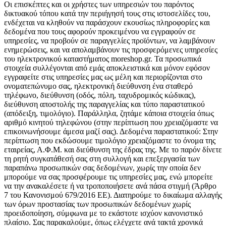
Οι επισκέπτες και οι χρήστες των υπηρεσιών του παρόντος
δικτυακού τόπου κατά την περιήγησή τους στις ιστοσελίδες του,
ενδέχεται να κληθούν να παράσχουν εκουσίως πληροφορίες και
δεδομένα που τους αφορούν προκειμένου να εγγραφούν σε
υπηρεσίες, να προβούν σε παραγγελίες προϊόντων, να λαμβάνουν
ενημερώσεις, και να απολαμβάνουν τις προσφερόμενες υπηρεσίες
του ηλεκτρονικού καταστήματος moreshop.gr. Τα προσωπικά
στοιχεία συλλέγονται από εμάς αποκλειστικά και μόνον εφόσον
εγγραφείτε στις υπηρεσίες μας ως μέλη και περιορίζονται στο
ονοματεπώνυμο σας, ηλεκτρονική διεύθυνση ένα σταθερό
τηλέφωνο, διεύθυνση (οδός, πόλη, ταχυδρομικός κώδικας),
διεύθυνση αποστολής της παραγγελίας και τύπο παραστατικού
(απόδειξη, τιμολόγιο). Παράλληλα, ζητάμε κάποια στοιχεία όπως
αριθμό κινητού τηλεφώνου (στην περίπτωση που χρειαζόμαστε να
επικοινωνήσουμε άμεσα μαζί σας). Δεδομένα παραστατικού: Στην
περίπτωση που εκδώσουμε τιμολόγιο χρειαζόμαστε το όνομα της
εταιρείας, Α.Φ.Μ. και διεύθυνση της έδρας της. Με το παρόν δίνετε
τη ρητή συγκατάθεσή σας στη συλλογή και επεξεργασία των
παραπάνω προσωπικών σας δεδομένων, χωρίς την οποία δεν
μπορούμε να σας προσφέρουμε τις υπηρεσίες μας, ενώ μπορείτε
να την ανακαλέσετε ή να τροποποιήσετε ανά πάσα στιγμή (Άρθρο
7 του Κανονισμού 679/2016 ΕΕ). Διατηρούμε το δικαίωμα αλλαγής
των όρων προστασίας των προσωπικών δεδομένων χωρίς
προειδοποίηση, σύμφωνα με το εκάστοτε ισχύον κανονιστικό
πλαίσιο. Σας παρακαλούμε, όπως ελέγχετε ανά τακτά χρονικά