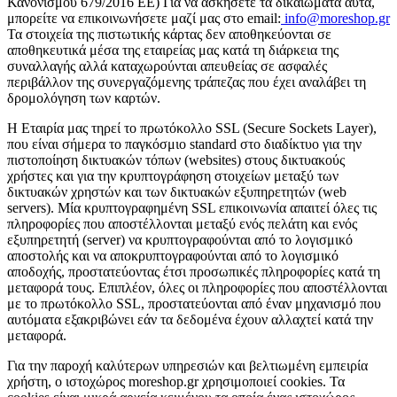
Κανονισμού 679/2016 ΕΕ) Για να ασκήσετε τα δικαιώματα αυτά,
μπορείτε να επικοινωνήσετε μαζί μας στο email:
info@moreshop.gr
Τα στοιχεία της πιστωτικής κάρτας δεν αποθηκεύονται σε
αποθηκευτικά μέσα της εταιρείας μας κατά τη διάρκεια της
συναλλαγής αλλά καταχωρούνται απευθείας σε ασφαλές
περιβάλλον της συνεργαζόμενης τράπεζας που έχει αναλάβει τη
δρομολόγηση των καρτών.
H Εταιρία μας τηρεί το πρωτόκολλο SSL (Secure Sockets Layer),
που είναι σήμερα το παγκόσμιο standard στο διαδίκτυο για την
πιστοποίηση δικτυακών τόπων (websites) στους δικτυακούς
χρήστες και για την κρυπτογράφηση στοιχείων μεταξύ των
δικτυακών χρηστών και των δικτυακών εξυπηρετητών (web
servers). Μία κρυπτογραφημένη SSL επικοινωνία απαιτεί όλες τις
πληροφορίες που αποστέλλονται μεταξύ ενός πελάτη και ενός
εξυπηρετητή (server) να κρυπτογραφούνται από το λογισμικό
αποστολής και να αποκρυπτογραφούνται από το λογισμικό
αποδοχής, προστατεύοντας έτσι προσωπικές πληροφορίες κατά τη
μεταφορά τους. Επιπλέον, όλες οι πληροφορίες που αποστέλλονται
με το πρωτόκολλο SSL, προστατεύονται από έναν μηχανισμό που
αυτόματα εξακριβώνει εάν τα δεδομένα έχουν αλλαχτεί κατά την
μεταφορά.
Για την παροχή καλύτερων υπηρεσιών και βελτιωμένη εμπειρία
χρήστη, ο ιστοχώρος moreshop.gr χρησιμοποιεί cookies. Τα