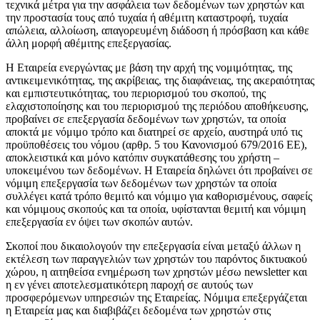
τεχνικά μέτρα για την ασφάλεια των δεδομένων των χρηστών και
την προστασία τους από τυχαία ή αθέμιτη καταστροφή, τυχαία
απώλεια, αλλοίωση, απαγορευμένη διάδοση ή πρόσβαση και κάθε
άλλη μορφή αθέμιτης επεξεργασίας.
Η Εταιρεία ενεργώντας με βάση την αρχή της νομιμότητας, της
αντικειμενικότητας, της ακρίβειας, της διαφάνειας, της ακεραιότητας
και εμπιστευτικότητας, του περιορισμού του σκοπού, της
ελαχιστοποίησης και του περιορισμού της περιόδου αποθήκευσης,
προβαίνει σε επεξεργασία δεδομένων των χρηστών, τα οποία
αποκτά με νόμιμο τρόπο και διατηρεί σε αρχείο, αυστηρά υπό τις
προϋποθέσεις του νόμου (αρθρ. 5 του Κανονισμού 679/2016 ΕΕ),
αποκλειστικά και μόνο κατόπιν συγκατάθεσης του χρήστη –
υποκειμένου των δεδομένων. Η Εταιρεία δηλώνει ότι προβαίνει σε
νόμιμη επεξεργασία των δεδομένων των χρηστών τα οποία
συλλέγει κατά τρόπο θεμιτό και νόμιμο για καθορισμένους, σαφείς
και νόμιμους σκοπούς και τα οποία, υφίστανται θεμιτή και νόμιμη
επεξεργασία εν όψει των σκοπών αυτών.
Σκοποί που δικαιολογούν την επεξεργασία είναι μεταξύ άλλων η
εκτέλεση των παραγγελιών των χρηστών του παρόντος δικτυακού
χώρου, η αιτηθείσα ενημέρωση των χρηστών μέσω newsletter και
η εν γένει αποτελεσματικότερη παροχή σε αυτούς των
προσφερόμενων υπηρεσιών της Εταιρείας. Νόμιμα επεξεργάζεται
η Εταιρεία μας και διαβιβάζει δεδομένα των χρηστών στις