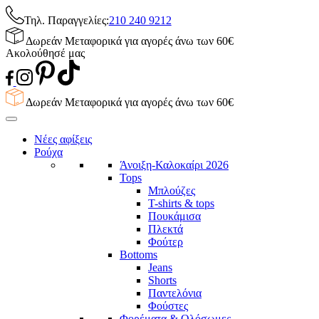
Τηλ. Παραγγελίες:
210 240 9212
Δωρεάν Μεταφορικά για αγορές άνω των 60€
Ακολούθησέ μας
Δωρεάν Μεταφορικά για αγορές άνω των 60€
Νέες αφίξεις
Ρούχα
Άνοιξη-Καλοκαίρι 2026
Tops
Μπλούζες
T-shirts & tops
Πουκάμισα
Πλεκτά
Φούτερ
Bottoms
Jeans
Shorts
Παντελόνια
Φούστες
Φορέματα & Ολόσωμες