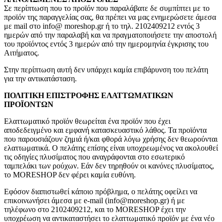
Σε περίπτωση που το προϊόν που παραλάβατε δε συμπίπτει με το
προϊόν της παραγγελίας σας, θα πρέπει να μας ενημερώσετε άμεσα
με mail στο info@ moreshop.gr ή το τηλ. 2102409212 εντός 3
ημερών από την παραλαβή και να πραγματοποιήσετε την αποστολή
του προϊόντος εντός 3 ημερών από την ημερομηνία έγκρισης του
Αιτήματος.
Στην περίπτωση αυτή δεν υπάρχει καμία επιβάρυνση του πελάτη
για την αντικατάσταση.
ΠΟΛΙΤΙΚΗ ΕΠΙΣΤΡΟΦΗΣ ΕΛΑΤΤΩΜΑΤΙΚΩΝ
ΠΡΟΪΟΝΤΩΝ
Ελαττωματικό προϊόν θεωρείται ένα προϊόν που έχει
αποδεδειγμένο και εμφανή κατασκευαστικό λάθος. Τα προϊόντα
που παρουσιάζουν ζημιά ή/και φθορά λόγω χρήσης δεν θεωρούνται
ελαττωματικά. Ο πελάτης επίσης είναι υποχρεωμένος να ακολουθεί
τις οδηγίες πλυσίματος που αναγράφονται στο εσωτερικό
ταμπελάκι των ρούχων. Εάν δεν τηρηθούν οι κανόνες πλυσίματος,
το MORESHOP δεν φέρει καμία ευθύνη.
Εφόσον διαπιστωθεί κάποιο πρόβλημα, ο πελάτης οφείλει να
επικοινωνήσει άμεσα με e-mail (info@moreshop.gr) ή με
τηλέφωνο στο 2102409212, και το MORESHOP έχει την
υποχρέωση να αντικαταστήσει το ελαττωματικό προϊόν με ένα νέο