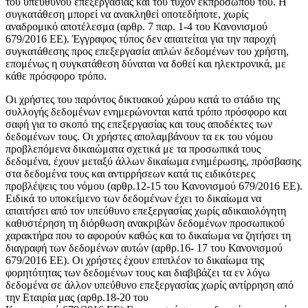
του υπεύθυνου επεξεργασίας και του τυχόν εκπροσώπου του. Η
συγκατάθεση μπορεί να ανακληθεί οποτεδήποτε, χωρίς
αναδρομικό αποτέλεσμα (αρθρ. 7 παρ. 1-4 του Κανονισμού
679/2016 ΕΕ). Έγγραφος τύπος δεν απαιτείται για την παροχή
συγκατάθεσης προς επεξεργασία απλών δεδομένων του χρήστη,
επομένως η συγκατάθεση δύναται να δοθεί και ηλεκτρονικά, με
κάθε πρόσφορο τρόπο.
Οι χρήστες του παρόντος δικτυακού χώρου κατά το στάδιο της
συλλογής δεδομένων ενημερώνονται κατά τρόπο πρόσφορο και
σαφή για το σκοπό της επεξεργασίας και τους αποδέκτες των
δεδομένων τους. Οι χρήστες απολαμβάνουν τα εκ του νόμου
προβλεπόμενα δικαιώματα σχετικά με τα προσωπικά τους
δεδομένα, έχουν μεταξύ άλλων δικαίωμα ενημέρωσης, πρόσβασης
στα δεδομένα τους και αντιρρήσεων κατά τις ειδικότερες
προβλέψεις του νόμου (αρθρ.12-15 του Κανονισμού 679/2016 ΕΕ).
Ειδικά το υποκείμενο των δεδομένων έχει το δικαίωμα να
απαιτήσει από τον υπεύθυνο επεξεργασίας χωρίς αδικαιολόγητη
καθυστέρηση τη διόρθωση ανακριβών δεδομένων προσωπικού
χαρακτήρα που το αφορούν καθώς και το δικαίωμα να ζητήσει τη
διαγραφή των δεδομένων αυτών (αρθρ.16- 17 του Κανονισμού
679/2016 ΕΕ). Οι χρήστες έχουν επιπλέον το δικαίωμα της
φορητότητας των δεδομένων τους και διαβιβάζει τα εν λόγω
δεδομένα σε άλλον υπεύθυνο επεξεργασίας χωρίς αντίρρηση από
την Εταιρία μας (αρθρ.18-20 του