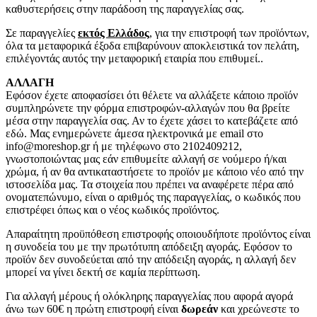
καθυστερήσεις στην παράδοση της παραγγελίας σας.
Σε παραγγελίες
εκτός Ελλάδος
, για την επιστροφή των προϊόντων,
όλα τα μεταφορικά έξοδα επιβαρύνουν αποκλειστικά τον πελάτη,
επιλέγοντάς αυτός την μεταφορική εταιρία που επιθυμεί..
ΑΛΛΑΓΗ
Εφόσον έχετε αποφασίσει ότι θέλετε να αλλάξετε κάποιο προϊόν
συμπληρώνετε την φόρμα επιστροφών-αλλαγών που θα βρείτε
μέσα στην παραγγελία σας. Αν το έχετε χάσει το κατεβάζετε από
εδώ. Μας ενημερώνετε άμεσα ηλεκτρονικά με email στο
info@moreshop.gr ή με τηλέφωνο στο 2102409212,
γνωστοποιώντας μας εάν επιθυμείτε αλλαγή σε νούμερο ή/και
χρώμα, ή αν θα αντικαταστήσετε το προϊόν με κάποιο νέο από την
ιστοσελίδα μας. Τα στοιχεία που πρέπει να αναφέρετε πέρα από
ονοματεπώνυμο, είναι ο αριθμός της παραγγελίας, ο κωδικός που
επιστρέφει όπως και ο νέος κωδικός προϊόντος.
Απαραίτητη προϋπόθεση επιστροφής οποιουδήποτε προϊόντος είναι
η συνοδεία του με την πρωτότυπη απόδειξη αγοράς. Εφόσον το
προϊόν δεν συνοδεύεται από την απόδειξη αγοράς, η αλλαγή δεν
μπορεί να γίνει δεκτή σε καμία περίπτωση.
Για αλλαγή μέρους ή ολόκληρης παραγγελίας που αφορά αγορά
άνω των 60€ η πρώτη επιστροφή είναι
δωρεάν
και χρεώνεστε το