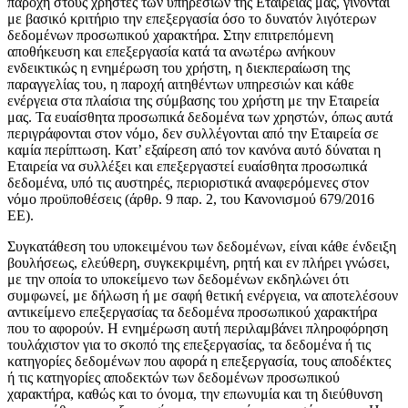
παροχή στους χρήστες των υπηρεσιών της Εταιρείας μας, γίνονται
με βασικό κριτήριο την επεξεργασία όσο το δυνατόν λιγότερων
δεδομένων προσωπικού χαρακτήρα. Στην επιτρεπόμενη
αποθήκευση και επεξεργασία κατά τα ανωτέρω ανήκουν
ενδεικτικώς η ενημέρωση του χρήστη, η διεκπεραίωση της
παραγγελίας του, η παροχή αιτηθέντων υπηρεσιών και κάθε
ενέργεια στα πλαίσια της σύμβασης του χρήστη με την Εταιρεία
μας. Τα ευαίσθητα προσωπικά δεδομένα των χρηστών, όπως αυτά
περιγράφονται στον νόμο, δεν συλλέγονται από την Εταιρεία σε
καμία περίπτωση. Κατ’ εξαίρεση από τον κανόνα αυτό δύναται η
Εταιρεία να συλλέξει και επεξεργαστεί ευαίσθητα προσωπικά
δεδομένα, υπό τις αυστηρές, περιοριστικά αναφερόμενες στον
νόμο προϋποθέσεις (άρθρ. 9 παρ. 2, του Κανονισμού 679/2016
ΕΕ).
Συγκατάθεση του υποκειμένου των δεδομένων, είναι κάθε ένδειξη
βουλήσεως, ελεύθερη, συγκεκριμένη, ρητή και εν πλήρει γνώσει,
με την οποία το υποκείμενο των δεδομένων εκδηλώνει ότι
συμφωνεί, με δήλωση ή με σαφή θετική ενέργεια, να αποτελέσουν
αντικείμενο επεξεργασίας τα δεδομένα προσωπικού χαρακτήρα
που το αφορούν. Η ενημέρωση αυτή περιλαμβάνει πληροφόρηση
τουλάχιστον για το σκοπό της επεξεργασίας, τα δεδομένα ή τις
κατηγορίες δεδομένων που αφορά η επεξεργασία, τους αποδέκτες
ή τις κατηγορίες αποδεκτών των δεδομένων προσωπικού
χαρακτήρα, καθώς και το όνομα, την επωνυμία και τη διεύθυνση