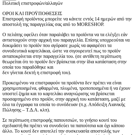
Πολιτική επιστροφών/αλλαγών
ΟΡΟΙ ΚΑΙ ΠΡΟΫΠΟΘΕΣΕΙΣ
Επιστροφή προϊόντος μπορείτε να κάνετε εντός 14 ημερών από την
αποστολή της παραγγελίας σας από το MORESHOP.
Ο πελάτης οφείλει όταν παραλάβει τα προϊόντα να τα ελέγξει εάν
αντιστοιχούν στην αρχική του παραγγελία. Επίσης υποχρεούται να
δοκιμάσει το προϊόν που αγόρασε χωρίς να αφαιρέσει τα
συνοδευτικά καρτελάκια, ώστε να σιγουρευτεί πως το προϊόν
ανταποκρίνεται στην παραγγελία του. (σε αντίθετη περίπτωση
θεωρείται ότι το προϊόν δεν βρίσκεται στην ίδια κατάσταση στην
οποία του παραδόθηκε και
δεν γίνεται δεκτή η επιστροφή του).
Προκειμένου να επιστραφούν τα προϊόντα δεν πρέπει να είναι
χρησιμοποιημένα, φθαρμένα, πλυμένα, τροποποιημένα ή να έχουν
υποστεί ζημία και το καρτελάκι αναγνώρισης να βρίσκεται
προσαρτημένο στο προϊόν, στην αρχική του κατάσταση, μαζί με
όλα τα έγγραφα τα οποία το συνόδευαν (π.χ. Απόδειξη Λιανικής
Πώλησης – Τ.Δ.Α. κλπ).
Σε περίπτωση επιστροφής παπουτσιών, το γνήσιο κουτί του
σχεδιαστή θα πρέπει να συνοδεύει τα παπούτσια και όχι κάποιο
άλλο. Το κουτί δεν αποτελεί την συσκευασία αποστολής των