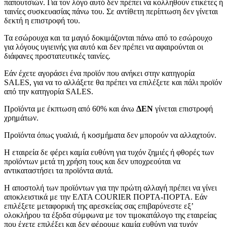
παπουτσιών. Για τον λόγο αυτό δεν πρέπει να κολληθούν ετικέτες ή
ταινίες συσκευασίας πάνω του. Σε αντίθετη περίπτωση δεν γίνεται
δεκτή η επιστροφή του.
Τα εσώρουχα και τα μαγιό δοκιμάζονται πάνω από το εσώρουχο
για λόγους υγιεινής για αυτό και δεν πρέπει να αφαιρούνται οι
διάφανες προστατευτικές ταινίες.
Εάν έχετε αγοράσει ένα προϊόν που ανήκει στην κατηγορία
SALES, για να το αλλάξετε θα πρέπει να επιλέξετε και πάλι προϊόν
από την κατηγορία SALES.
Προϊόντα με έκπτωση από 60% και άνω
ΔΕΝ
γίνεται επιστροφή
χρημάτων.
Προϊόντα όπως γυαλιά, ή κοσμήματα δεν μπορούν να αλλαχτούν.
Η εταιρεία δε φέρει καμία ευθύνη για τυχόν ζημιές ή φθορές των
προϊόντων μετά τη χρήση τους και δεν υποχρεούται να
αντικαταστήσει τα προϊόντα αυτά.
Η αποστολή των προϊόντων για την πρώτη αλλαγή πρέπει να γίνει
αποκλειστικά με την ΕΛΤΑ COURIER ΠΟΡΤΑ-ΠΟΡΤΑ. Εάν
επιλέξετε μεταφορική της αρεσκείας σας επιβαρύνεστε εξ’
ολοκλήρου τα έξοδα σύμφωνα με τον τιμοκατάλογο της εταιρείας
που έχετε επιλέξει και δεν φέρουμε καμία ευθύνη για τυχόν