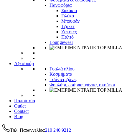
Πανωφόρια
Σακάκια
Γιλέκο
Μπουφάν
Τζακετ
Ζακέτες
Παλτό
Loungewear
Αξεσουάρ
Γυαλιά ηλίου
Κοσμήματα
Τσάντες-ζώνες
Φουλάρι, εσάρπα, γάντια, σκούφοι
Παπούτσια
Outlet
Contact
Blog
Τηλ. Παραγγελίες:
210 240 9212