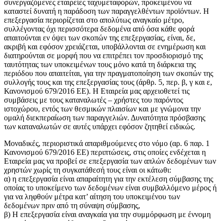
συνεργαζόμενες εταιρείες ταχυμεταφορών, προκειμένου να
καταστεί δυνατή η παράδοση των παραγγελθέντων προϊόντων. Η
επεξεργασία περιορίζεται στο απολύτως αναγκαίο μέτρο,
συλλέγοντας όχι περισσότερα δεδομένα από όσα κάθε φορά
απαιτούνται εν όψει των σκοπών της επεξεργασίας, είναι, δε,
ακριβή και εφόσον χρειάζεται, υποβάλλονται σε ενημέρωση και
διατηρούνται σε μορφή που να επιτρέπει τον προσδιορισμό της
ταυτότητας των υποκειμένων τους μόνο κατά τη διάρκεια της
περιόδου που απαιτείται, για την πραγματοποίηση των σκοπών της
συλλογής τους και της επεξεργασίας τους (άρθρ. 5, περ. β, γ και ε,
Κανονισμού 679/2016 ΕΕ). Η Εταιρεία μας αρχειοθετεί τις
συμβάσεις με τους καταναλωτές – χρήστες του παρόντος
ιστοχώρου, εντός των θεσμικών πλαισίων και με γνώμονα την
ομαλή διεκπεραίωση των παραγγελιών. Δυνατότητα πρόσβασης
των καταναλωτών σε αυτές υπάρχει εφόσον ζητηθεί ειδικώς.
Μοναδικές, περιοριστικά απαριθμούμενες στο νόμο (αρ. 6 παρ. 1
Κανονισμού 679/2016 ΕΕ) περιπτώσεις, στις οποίες ενδέχεται η
Εταιρεία μας να προβεί σε επεξεργασία των απλών δεδομένων των
χρηστών χωρίς τη συγκατάθεσή τους είναι οι κάτωθι:
α) η επεξεργασία είναι απαραίτητη για την εκτέλεση σύμβασης της
οποίας το υποκείμενο των δεδομένων είναι συμβαλλόμενο μέρος ή
για να ληφθούν μέτρα κατ’ αίτηση του υποκειμένου των
δεδομένων πριν από τη σύναψη σύμβασης,
β) Η επεξεργασία είναι αναγκαία για την συμμόρφωση με έννομη