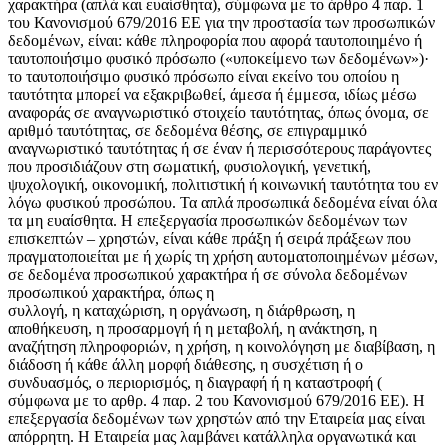
χαρακτήρα (απλά και ευαίσθητα), σύμφωνα με το άρθρο 4 παρ. 1
του Κανονισμού 679/2016 ΕΕ για την προστασία των προσωπικών
δεδομένων, είναι: κάθε πληροφορία που αφορά ταυτοποιημένο ή
ταυτοποιήσιμο φυσικό πρόσωπο («υποκείμενο των δεδομένων»)·
το ταυτοποιήσιμο φυσικό πρόσωπο είναι εκείνο του οποίου η
ταυτότητα μπορεί να εξακριβωθεί, άμεσα ή έμμεσα, ιδίως μέσω
αναφοράς σε αναγνωριστικό στοιχείο ταυτότητας, όπως όνομα, σε
αριθμό ταυτότητας, σε δεδομένα θέσης, σε επιγραμμικό
αναγνωριστικό ταυτότητας ή σε έναν ή περισσότερους παράγοντες
που προσιδιάζουν στη σωματική, φυσιολογική, γενετική,
ψυχολογική, οικονομική, πολιτιστική ή κοινωνική ταυτότητα του εν
λόγω φυσικού προσώπου. Τα απλά προσωπικά δεδομένα είναι όλα
τα μη ευαίσθητα. Η επεξεργασία προσωπικών δεδομένων των
επισκεπτών – χρηστών, είναι κάθε πράξη ή σειρά πράξεων που
πραγματοποιείται με ή χωρίς τη χρήση αυτοματοποιημένων μέσων,
σε δεδομένα προσωπικού χαρακτήρα ή σε σύνολα δεδομένων
προσωπικού χαρακτήρα, όπως η
συλλογή, η καταχώριση, η οργάνωση, η διάρθρωση, η
αποθήκευση, η προσαρμογή ή η μεταβολή, η ανάκτηση, η
αναζήτηση πληροφοριών, η χρήση, η κοινολόγηση με διαβίβαση, η
διάδοση ή κάθε άλλη μορφή διάθεσης, η συσχέτιση ή ο
συνδυασμός, ο περιορισμός, η διαγραφή ή η καταστροφή (
σύμφωνα με το αρθρ. 4 παρ. 2 του Κανονισμού 679/2016 ΕΕ). Η
επεξεργασία δεδομένων των χρηστών από την Εταιρεία μας είναι
απόρρητη. Η Εταιρεία μας λαμβάνει κατάλληλα οργανωτικά και