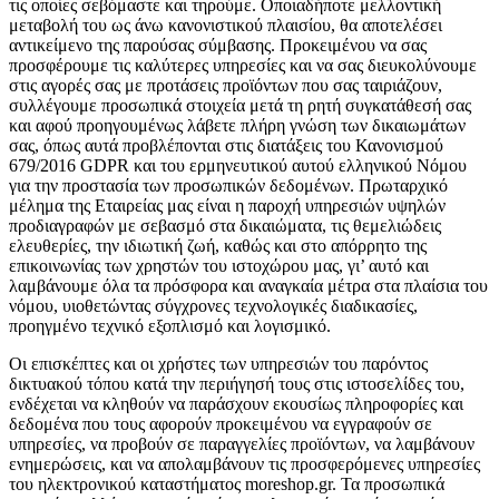
τις οποίες σεβόμαστε και τηρούμε. Οποιαδήποτε μελλοντική
μεταβολή του ως άνω κανονιστικού πλαισίου, θα αποτελέσει
αντικείμενο της παρούσας σύμβασης. Προκειμένου να σας
προσφέρουμε τις καλύτερες υπηρεσίες και να σας διευκολύνουμε
στις αγορές σας με προτάσεις προϊόντων που σας ταιριάζουν,
συλλέγουμε προσωπικά στοιχεία μετά τη ρητή συγκατάθεσή σας
και αφού προηγουμένως λάβετε πλήρη γνώση των δικαιωμάτων
σας, όπως αυτά προβλέπονται στις διατάξεις του Κανονισμού
679/2016 GDPR και του ερμηνευτικού αυτού ελληνικού Νόμου
για την προστασία των προσωπικών δεδομένων. Πρωταρχικό
μέλημα της Εταιρείας μας είναι η παροχή υπηρεσιών υψηλών
προδιαγραφών με σεβασμό στα δικαιώματα, τις θεμελιώδεις
ελευθερίες, την ιδιωτική ζωή, καθώς και στο απόρρητο της
επικοινωνίας των χρηστών του ιστοχώρου μας, γι’ αυτό και
λαμβάνουμε όλα τα πρόσφορα και αναγκαία μέτρα στα πλαίσια του
νόμου, υιοθετώντας σύγχρονες τεχνολογικές διαδικασίες,
προηγμένο τεχνικό εξοπλισμό και λογισμικό.
Οι επισκέπτες και οι χρήστες των υπηρεσιών του παρόντος
δικτυακού τόπου κατά την περιήγησή τους στις ιστοσελίδες του,
ενδέχεται να κληθούν να παράσχουν εκουσίως πληροφορίες και
δεδομένα που τους αφορούν προκειμένου να εγγραφούν σε
υπηρεσίες, να προβούν σε παραγγελίες προϊόντων, να λαμβάνουν
ενημερώσεις, και να απολαμβάνουν τις προσφερόμενες υπηρεσίες
του ηλεκτρονικού καταστήματος moreshop.gr. Τα προσωπικά