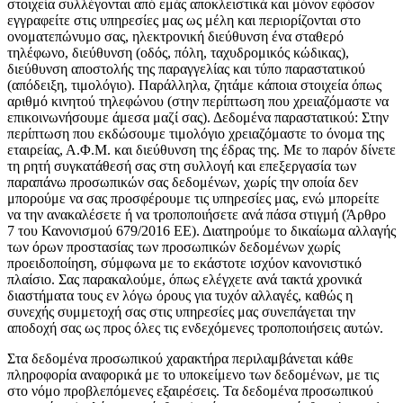
στοιχεία συλλέγονται από εμάς αποκλειστικά και μόνον εφόσον
εγγραφείτε στις υπηρεσίες μας ως μέλη και περιορίζονται στο
ονοματεπώνυμο σας, ηλεκτρονική διεύθυνση ένα σταθερό
τηλέφωνο, διεύθυνση (οδός, πόλη, ταχυδρομικός κώδικας),
διεύθυνση αποστολής της παραγγελίας και τύπο παραστατικού
(απόδειξη, τιμολόγιο). Παράλληλα, ζητάμε κάποια στοιχεία όπως
αριθμό κινητού τηλεφώνου (στην περίπτωση που χρειαζόμαστε να
επικοινωνήσουμε άμεσα μαζί σας). Δεδομένα παραστατικού: Στην
περίπτωση που εκδώσουμε τιμολόγιο χρειαζόμαστε το όνομα της
εταιρείας, Α.Φ.Μ. και διεύθυνση της έδρας της. Με το παρόν δίνετε
τη ρητή συγκατάθεσή σας στη συλλογή και επεξεργασία των
παραπάνω προσωπικών σας δεδομένων, χωρίς την οποία δεν
μπορούμε να σας προσφέρουμε τις υπηρεσίες μας, ενώ μπορείτε
να την ανακαλέσετε ή να τροποποιήσετε ανά πάσα στιγμή (Άρθρο
7 του Κανονισμού 679/2016 ΕΕ). Διατηρούμε το δικαίωμα αλλαγής
των όρων προστασίας των προσωπικών δεδομένων χωρίς
προειδοποίηση, σύμφωνα με το εκάστοτε ισχύον κανονιστικό
πλαίσιο. Σας παρακαλούμε, όπως ελέγχετε ανά τακτά χρονικά
διαστήματα τους εν λόγω όρους για τυχόν αλλαγές, καθώς η
συνεχής συμμετοχή σας στις υπηρεσίες μας συνεπάγεται την
αποδοχή σας ως προς όλες τις ενδεχόμενες τροποποιήσεις αυτών.
Στα δεδομένα προσωπικού χαρακτήρα περιλαμβάνεται κάθε
πληροφορία αναφορικά με το υποκείμενο των δεδομένων, με τις
στο νόμο προβλεπόμενες εξαιρέσεις. Τα δεδομένα προσωπικού