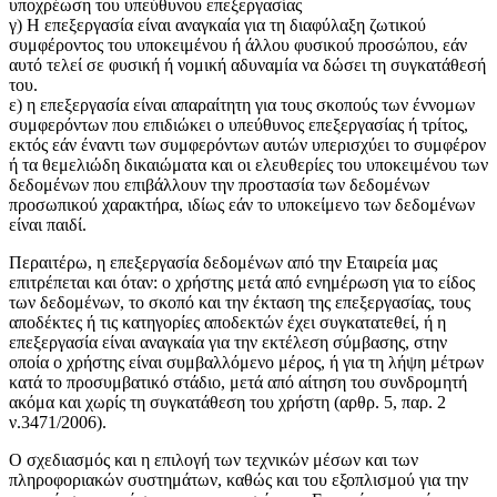
υποχρέωση του υπεύθυνου επεξεργασίας
γ) Η επεξεργασία είναι αναγκαία για τη διαφύλαξη ζωτικού
συμφέροντος του υποκειμένου ή άλλου φυσικού προσώπου, εάν
αυτό τελεί σε φυσική ή νομική αδυναμία να δώσει τη συγκατάθεσή
του.
ε) η επεξεργασία είναι απαραίτητη για τους σκοπούς των έννομων
συμφερόντων που επιδιώκει ο υπεύθυνος επεξεργασίας ή τρίτος,
εκτός εάν έναντι των συμφερόντων αυτών υπερισχύει το συμφέρον
ή τα θεμελιώδη δικαιώματα και οι ελευθερίες του υποκειμένου των
δεδομένων που επιβάλλουν την προστασία των δεδομένων
προσωπικού χαρακτήρα, ιδίως εάν το υποκείμενο των δεδομένων
είναι παιδί.
Περαιτέρω, η επεξεργασία δεδομένων από την Εταιρεία μας
επιτρέπεται και όταν: ο χρήστης μετά από ενημέρωση για το είδος
των δεδομένων, το σκοπό και την έκταση της επεξεργασίας, τους
αποδέκτες ή τις κατηγορίες αποδεκτών έχει συγκατατεθεί, ή η
επεξεργασία είναι αναγκαία για την εκτέλεση σύμβασης, στην
οποία ο χρήστης είναι συμβαλλόμενο μέρος, ή για τη λήψη μέτρων
κατά το προσυμβατικό στάδιο, μετά από αίτηση του συνδρομητή
ακόμα και χωρίς τη συγκατάθεση του χρήστη (αρθρ. 5, παρ. 2
ν.3471/2006).
Ο σχεδιασμός και η επιλογή των τεχνικών μέσων και των
πληροφοριακών συστημάτων, καθώς και του εξοπλισμού για την