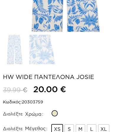
HW WIDE ΠΑΝΤΕΛΟΝΑ JOSIE
20.00
€
39.99
€
Κωδικός:
20303759
Χρώμα
Μέγεθος
XS
S
M
L
XL