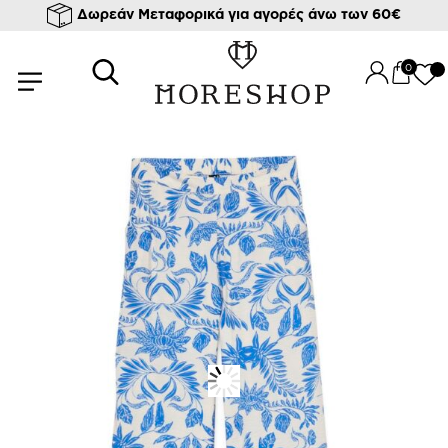
Δωρεάν Μεταφορικά για αγορές άνω των 60€
/
/
/
Αρχική σελίδα
Ρούχα
Bottoms
Παντελόνια υφασμάτινα
/ HW WIDE ΠΑΝΤΕΛΟΝΑ JOSIE
0