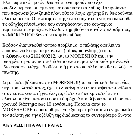
Ελαττωματικό προϊόν θεωρείται ένα προϊόν που έχει
αποδεδειγμένο και εμφανή κατασκευαστικό λάθος. Τα προϊόντα
που παρουσιάζουν ζημιά ή/και φθορά λόγω χρήσης δεν θεωρούνται
ελαττωματικά. Ο πελάτης επίσης είναι υποχρεωμένος να ακολουθεί
τις οδηγίες πλυσίματος που αναγράφονται στο εσωτερικό
ταμπελάκι των ρούχων. Εάν δεν τηρηθούν οι κανόνες πλυσίματος,
το MORESHOP δεν φέρει καμία ευθύνη.
Εφόσον διαπιστωθεί κάποιο πρόβλημα, ο πελάτης οφείλει να
επικοινωνήσει άμεσα με e-mail (info@moreshop.gr) ή με
τηλέφωνο στο 2102409212, και το MORESHOP έχει την
υποχρέωση να αντικαταστήσει το ελαττωματικό προϊόν με ένα νέο
ίδιο εφόσον υπάρχει διαθέσιμο ή με κάποιο άλλο που θα επιλέξει ο
πελάτης.
Σημειώστε βέβαια πως το MORESHOP, σε περίπτωση διαφωνίας
περί του ελαττώματος, έχει το δικαίωμα να επιστρέψει τα προϊόντα
στον κατασκευαστή για έλεγχο, ώστε να διευκρινιστεί αν το
ελάττωμα είναι κατασκευαστικό ή όχι. Αυτό βέβαια απαιτεί κάποιο
χρονικό διάστημα έως 10 εργάσιμες. Παρόλα αυτά το
MORESHOP θα προσπαθήσει να εξυπηρετήσει και να ενημερώσει
τον πελάτη για την εξέλιξη της διαδικασίας το συντομότερο δυνατό.
ΑΚΥΡΩΣΗ ΠΑΡΑΓΓΕΛΙΑΣ