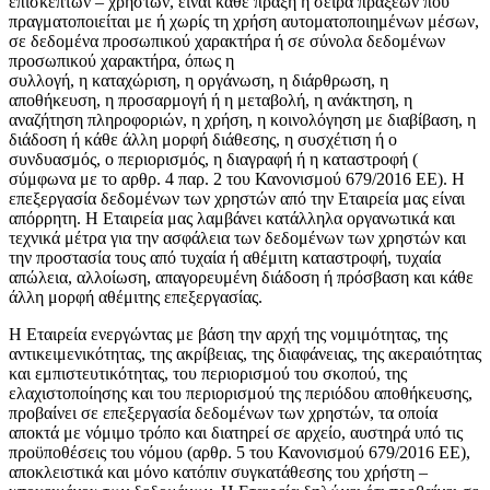
επισκεπτών – χρηστών, είναι κάθε πράξη ή σειρά πράξεων που
πραγματοποιείται με ή χωρίς τη χρήση αυτοματοποιημένων μέσων,
σε δεδομένα προσωπικού χαρακτήρα ή σε σύνολα δεδομένων
προσωπικού χαρακτήρα, όπως η
συλλογή, η καταχώριση, η οργάνωση, η διάρθρωση, η
αποθήκευση, η προσαρμογή ή η μεταβολή, η ανάκτηση, η
αναζήτηση πληροφοριών, η χρήση, η κοινολόγηση με διαβίβαση, η
διάδοση ή κάθε άλλη μορφή διάθεσης, η συσχέτιση ή ο
συνδυασμός, ο περιορισμός, η διαγραφή ή η καταστροφή (
σύμφωνα με το αρθρ. 4 παρ. 2 του Κανονισμού 679/2016 ΕΕ). Η
επεξεργασία δεδομένων των χρηστών από την Εταιρεία μας είναι
απόρρητη. Η Εταιρεία μας λαμβάνει κατάλληλα οργανωτικά και
τεχνικά μέτρα για την ασφάλεια των δεδομένων των χρηστών και
την προστασία τους από τυχαία ή αθέμιτη καταστροφή, τυχαία
απώλεια, αλλοίωση, απαγορευμένη διάδοση ή πρόσβαση και κάθε
άλλη μορφή αθέμιτης επεξεργασίας.
Η Εταιρεία ενεργώντας με βάση την αρχή της νομιμότητας, της
αντικειμενικότητας, της ακρίβειας, της διαφάνειας, της ακεραιότητας
και εμπιστευτικότητας, του περιορισμού του σκοπού, της
ελαχιστοποίησης και του περιορισμού της περιόδου αποθήκευσης,
προβαίνει σε επεξεργασία δεδομένων των χρηστών, τα οποία
αποκτά με νόμιμο τρόπο και διατηρεί σε αρχείο, αυστηρά υπό τις
προϋποθέσεις του νόμου (αρθρ. 5 του Κανονισμού 679/2016 ΕΕ),
αποκλειστικά και μόνο κατόπιν συγκατάθεσης του χρήστη –