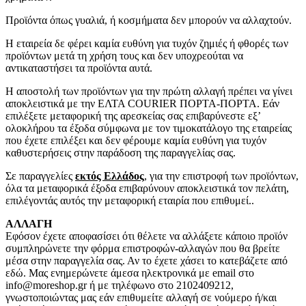
Προϊόντα όπως γυαλιά, ή κοσμήματα δεν μπορούν να αλλαχτούν.
Η εταιρεία δε φέρει καμία ευθύνη για τυχόν ζημιές ή φθορές των
προϊόντων μετά τη χρήση τους και δεν υποχρεούται να
αντικαταστήσει τα προϊόντα αυτά.
Η αποστολή των προϊόντων για την πρώτη αλλαγή πρέπει να γίνει
αποκλειστικά με την ΕΛΤΑ COURIER ΠΟΡΤΑ-ΠΟΡΤΑ. Εάν
επιλέξετε μεταφορική της αρεσκείας σας επιβαρύνεστε εξ’
ολοκλήρου τα έξοδα σύμφωνα με τον τιμοκατάλογο της εταιρείας
που έχετε επιλέξει και δεν φέρουμε καμία ευθύνη για τυχόν
καθυστερήσεις στην παράδοση της παραγγελίας σας.
Σε παραγγελίες
εκτός Ελλάδος
, για την επιστροφή των προϊόντων,
όλα τα μεταφορικά έξοδα επιβαρύνουν αποκλειστικά τον πελάτη,
επιλέγοντάς αυτός την μεταφορική εταιρία που επιθυμεί..
ΑΛΛΑΓΗ
Εφόσον έχετε αποφασίσει ότι θέλετε να αλλάξετε κάποιο προϊόν
συμπληρώνετε την φόρμα επιστροφών-αλλαγών που θα βρείτε
μέσα στην παραγγελία σας. Αν το έχετε χάσει το κατεβάζετε από
εδώ. Μας ενημερώνετε άμεσα ηλεκτρονικά με email στο
info@moreshop.gr ή με τηλέφωνο στο 2102409212,
γνωστοποιώντας μας εάν επιθυμείτε αλλαγή σε νούμερο ή/και