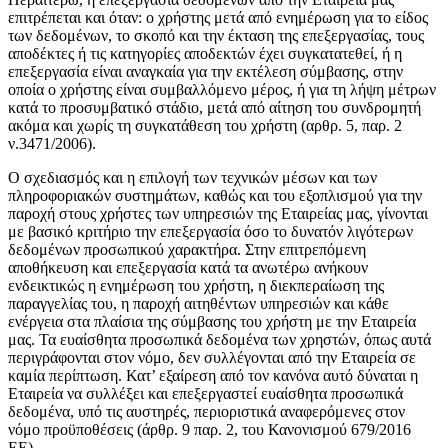
επιτρέπεται και όταν: ο χρήστης μετά από ενημέρωση για το είδος
των δεδομένων, το σκοπό και την έκταση της επεξεργασίας, τους
αποδέκτες ή τις κατηγορίες αποδεκτών έχει συγκατατεθεί, ή η
επεξεργασία είναι αναγκαία για την εκτέλεση σύμβασης, στην
οποία ο χρήστης είναι συμβαλλόμενο μέρος, ή για τη λήψη μέτρων
κατά το προσυμβατικό στάδιο, μετά από αίτηση του συνδρομητή
ακόμα και χωρίς τη συγκατάθεση του χρήστη (αρθρ. 5, παρ. 2
ν.3471/2006).
Ο σχεδιασμός και η επιλογή των τεχνικών μέσων και των
πληροφοριακών συστημάτων, καθώς και του εξοπλισμού για την
παροχή στους χρήστες των υπηρεσιών της Εταιρείας μας, γίνονται
με βασικό κριτήριο την επεξεργασία όσο το δυνατόν λιγότερων
δεδομένων προσωπικού χαρακτήρα. Στην επιτρεπόμενη
αποθήκευση και επεξεργασία κατά τα ανωτέρω ανήκουν
ενδεικτικώς η ενημέρωση του χρήστη, η διεκπεραίωση της
παραγγελίας του, η παροχή αιτηθέντων υπηρεσιών και κάθε
ενέργεια στα πλαίσια της σύμβασης του χρήστη με την Εταιρεία
μας. Τα ευαίσθητα προσωπικά δεδομένα των χρηστών, όπως αυτά
περιγράφονται στον νόμο, δεν συλλέγονται από την Εταιρεία σε
καμία περίπτωση. Κατ’ εξαίρεση από τον κανόνα αυτό δύναται η
Εταιρεία να συλλέξει και επεξεργαστεί ευαίσθητα προσωπικά
δεδομένα, υπό τις αυστηρές, περιοριστικά αναφερόμενες στον
νόμο προϋποθέσεις (άρθρ. 9 παρ. 2, του Κανονισμού 679/2016
ΕΕ).