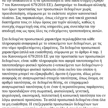
να την ανακαλέσετε ή να τροποποιήσετε ανά πάσα στιγμή (Άρθρο
7 του Κανονισμού 679/2016 ΕΕ). Διατηρούμε το δικαίωμα αλλαγής
των όρων προστασίας των προσωπικών δεδομένων χωρίς
προειδοποίηση, σύμφωνα με το εκάστοτε ισχύον κανονιστικό
πλαίσιο. Σας παρακαλούμε, όπως ελέγχετε ανά τακτά χρονικά
διαστήματα τους εν λόγω όρους για τυχόν αλλαγές, καθώς η
συνεχής συμμετοχή σας στις υπηρεσίες μας συνεπάγεται την
αποδοχή σας ως προς όλες τις ενδεχόμενες τροποποιήσεις αυτών.
Στα δεδομένα προσωπικού χαρακτήρα περιλαμβάνεται κάθε
πληροφορία αναφορικά με το υποκείμενο των δεδομένων, με τις
στο νόμο προβλεπόμενες εξαιρέσεις. Τα δεδομένα προσωπικού
χαρακτήρα (απλά και ευαίσθητα), σύμφωνα με το άρθρο 4 παρ. 1
του Κανονισμού 679/2016 ΕΕ για την προστασία των προσωπικών
δεδομένων, είναι: κάθε πληροφορία που αφορά ταυτοποιημένο ή
ταυτοποιήσιμο φυσικό πρόσωπο («υποκείμενο των δεδομένων»)·
το ταυτοποιήσιμο φυσικό πρόσωπο είναι εκείνο του οποίου η
ταυτότητα μπορεί να εξακριβωθεί, άμεσα ή έμμεσα, ιδίως μέσω
αναφοράς σε αναγνωριστικό στοιχείο ταυτότητας, όπως όνομα, σε
αριθμό ταυτότητας, σε δεδομένα θέσης, σε επιγραμμικό
αναγνωριστικό ταυτότητας ή σε έναν ή περισσότερους παράγοντες
που προσιδιάζουν στη σωματική, φυσιολογική, γενετική,
ψυχολογική, οικονομική, πολιτιστική ή κοινωνική ταυτότητα του εν
λόγω φυσικού προσώπου. Τα απλά προσωπικά δεδομένα είναι όλα
τα μη ευαίσθητα. Η επεξεργασία προσωπικών δεδομένων των