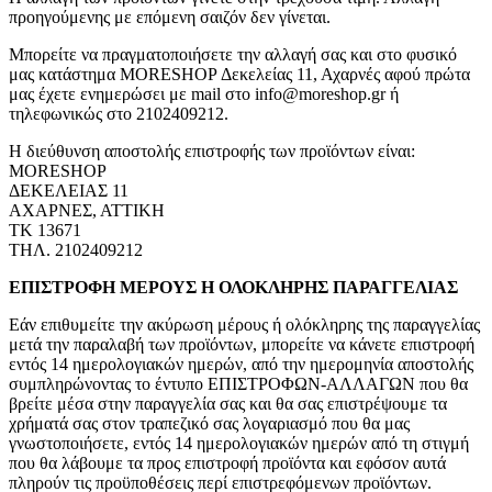
προηγούμενης με επόμενη σαιζόν δεν γίνεται.
Μπορείτε να πραγματοποιήσετε την αλλαγή σας και στο φυσικό
μας κατάστημα MORESHOP Δεκελείας 11, Αχαρνές αφού πρώτα
μας έχετε ενημερώσει με mail στο info@moreshop.gr ή
τηλεφωνικώς στο 2102409212.
Η διεύθυνση αποστολής επιστροφής των προϊόντων είναι:
MORESHOP
ΔΕΚΕΛΕΙΑΣ 11
ΑΧΑΡΝΕΣ, ΑΤΤΙΚΗ
ΤΚ 13671
ΤΗΛ. 2102409212
ΕΠΙΣΤΡΟΦΗ ΜΕΡΟΥΣ Η ΟΛΟΚΛΗΡΗΣ ΠΑΡΑΓΓΕΛΙΑΣ
Εάν επιθυμείτε την ακύρωση μέρους ή ολόκληρης της παραγγελίας
μετά την παραλαβή των προϊόντων, μπορείτε να κάνετε επιστροφή
εντός 14 ημερολογιακών ημερών, από την ημερομηνία αποστολής
συμπληρώνοντας το έντυπο ΕΠΙΣΤΡΟΦΩΝ-ΑΛΛΑΓΩΝ που θα
βρείτε μέσα στην παραγγελία σας και θα σας επιστρέψουμε τα
χρήματά σας στον τραπεζικό σας λογαριασμό που θα μας
γνωστοποιήσετε, εντός 14 ημερολογιακών ημερών από τη στιγμή
που θα λάβουμε τα προς επιστροφή προϊόντα και εφόσον αυτά
πληρούν τις προϋποθέσεις περί επιστρεφόμενων προϊόντων.