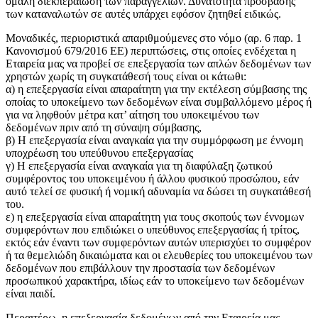
ομαλή διεκπεραίωση των παραγγελιών. Δυνατότητα πρόσβασης
των καταναλωτών σε αυτές υπάρχει εφόσον ζητηθεί ειδικώς.
Μοναδικές, περιοριστικά απαριθμούμενες στο νόμο (αρ. 6 παρ. 1
Κανονισμού 679/2016 ΕΕ) περιπτώσεις, στις οποίες ενδέχεται η
Εταιρεία μας να προβεί σε επεξεργασία των απλών δεδομένων των
χρηστών χωρίς τη συγκατάθεσή τους είναι οι κάτωθι:
α) η επεξεργασία είναι απαραίτητη για την εκτέλεση σύμβασης της
οποίας το υποκείμενο των δεδομένων είναι συμβαλλόμενο μέρος ή
για να ληφθούν μέτρα κατ’ αίτηση του υποκειμένου των
δεδομένων πριν από τη σύναψη σύμβασης,
β) Η επεξεργασία είναι αναγκαία για την συμμόρφωση με έννομη
υποχρέωση του υπεύθυνου επεξεργασίας
γ) Η επεξεργασία είναι αναγκαία για τη διαφύλαξη ζωτικού
συμφέροντος του υποκειμένου ή άλλου φυσικού προσώπου, εάν
αυτό τελεί σε φυσική ή νομική αδυναμία να δώσει τη συγκατάθεσή
του.
ε) η επεξεργασία είναι απαραίτητη για τους σκοπούς των έννομων
συμφερόντων που επιδιώκει ο υπεύθυνος επεξεργασίας ή τρίτος,
εκτός εάν έναντι των συμφερόντων αυτών υπερισχύει το συμφέρον
ή τα θεμελιώδη δικαιώματα και οι ελευθερίες του υποκειμένου των
δεδομένων που επιβάλλουν την προστασία των δεδομένων
προσωπικού χαρακτήρα, ιδίως εάν το υποκείμενο των δεδομένων
είναι παιδί.
Περαιτέρω, η επεξεργασία δεδομένων από την Εταιρεία μας