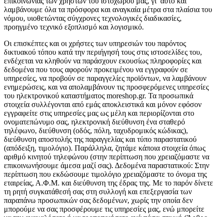
επικοινωνίας των χρηστών του ιστοχώρου μας, γι’ αυτό και
λαμβάνουμε όλα τα πρόσφορα και αναγκαία μέτρα στα πλαίσια του
νόμου, υιοθετώντας σύγχρονες τεχνολογικές διαδικασίες,
προηγμένο τεχνικό εξοπλισμό και λογισμικό.
Οι επισκέπτες και οι χρήστες των υπηρεσιών του παρόντος
δικτυακού τόπου κατά την περιήγησή τους στις ιστοσελίδες του,
ενδέχεται να κληθούν να παράσχουν εκουσίως πληροφορίες και
δεδομένα που τους αφορούν προκειμένου να εγγραφούν σε
υπηρεσίες, να προβούν σε παραγγελίες προϊόντων, να λαμβάνουν
ενημερώσεις, και να απολαμβάνουν τις προσφερόμενες υπηρεσίες
του ηλεκτρονικού καταστήματος moreshop.gr. Τα προσωπικά
στοιχεία συλλέγονται από εμάς αποκλειστικά και μόνον εφόσον
εγγραφείτε στις υπηρεσίες μας ως μέλη και περιορίζονται στο
ονοματεπώνυμο σας, ηλεκτρονική διεύθυνση ένα σταθερό
τηλέφωνο, διεύθυνση (οδός, πόλη, ταχυδρομικός κώδικας),
διεύθυνση αποστολής της παραγγελίας και τύπο παραστατικού
(απόδειξη, τιμολόγιο). Παράλληλα, ζητάμε κάποια στοιχεία όπως
αριθμό κινητού τηλεφώνου (στην περίπτωση που χρειαζόμαστε να
επικοινωνήσουμε άμεσα μαζί σας). Δεδομένα παραστατικού: Στην
περίπτωση που εκδώσουμε τιμολόγιο χρειαζόμαστε το όνομα της
εταιρείας, Α.Φ.Μ. και διεύθυνση της έδρας της. Με το παρόν δίνετε
τη ρητή συγκατάθεσή σας στη συλλογή και επεξεργασία των
παραπάνω προσωπικών σας δεδομένων, χωρίς την οποία δεν
μπορούμε να σας προσφέρουμε τις υπηρεσίες μας, ενώ μπορείτε