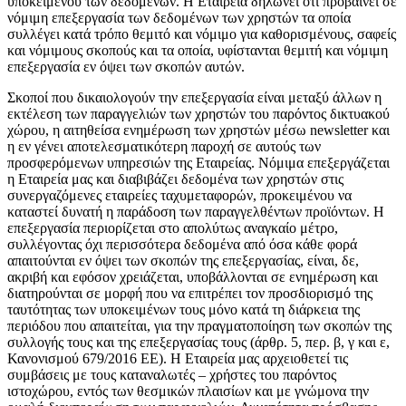
υποκειμένου των δεδομένων. Η Εταιρεία δηλώνει ότι προβαίνει σε
νόμιμη επεξεργασία των δεδομένων των χρηστών τα οποία
συλλέγει κατά τρόπο θεμιτό και νόμιμο για καθορισμένους, σαφείς
και νόμιμους σκοπούς και τα οποία, υφίστανται θεμιτή και νόμιμη
επεξεργασία εν όψει των σκοπών αυτών.
Σκοποί που δικαιολογούν την επεξεργασία είναι μεταξύ άλλων η
εκτέλεση των παραγγελιών των χρηστών του παρόντος δικτυακού
χώρου, η αιτηθείσα ενημέρωση των χρηστών μέσω newsletter και
η εν γένει αποτελεσματικότερη παροχή σε αυτούς των
προσφερόμενων υπηρεσιών της Εταιρείας. Νόμιμα επεξεργάζεται
η Εταιρεία μας και διαβιβάζει δεδομένα των χρηστών στις
συνεργαζόμενες εταιρείες ταχυμεταφορών, προκειμένου να
καταστεί δυνατή η παράδοση των παραγγελθέντων προϊόντων. Η
επεξεργασία περιορίζεται στο απολύτως αναγκαίο μέτρο,
συλλέγοντας όχι περισσότερα δεδομένα από όσα κάθε φορά
απαιτούνται εν όψει των σκοπών της επεξεργασίας, είναι, δε,
ακριβή και εφόσον χρειάζεται, υποβάλλονται σε ενημέρωση και
διατηρούνται σε μορφή που να επιτρέπει τον προσδιορισμό της
ταυτότητας των υποκειμένων τους μόνο κατά τη διάρκεια της
περιόδου που απαιτείται, για την πραγματοποίηση των σκοπών της
συλλογής τους και της επεξεργασίας τους (άρθρ. 5, περ. β, γ και ε,
Κανονισμού 679/2016 ΕΕ). Η Εταιρεία μας αρχειοθετεί τις
συμβάσεις με τους καταναλωτές – χρήστες του παρόντος
ιστοχώρου, εντός των θεσμικών πλαισίων και με γνώμονα την