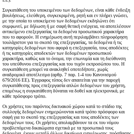
Συγκατάθεση του υποκειμένου των δεδομένων, είναι κάθε ένδειξη
βουλήσεως, ελεύθερη, συγκεκριμένη, ρητή και εν πλήρει γνώσει,
με την οποία το υποκείμενο των δεδομένων εκδηλώνει ότι
συμφωνεί, με δήλωση ή με σαφή θετική ενέργεια, να αποτελέσουν
αντικείμενο επεξεργασίας τα δεδομένα προσωπικού χαρακτήρα
που το αφορούν. Η ενημέρωση αυτή περιλαμβάνει πληροφόρηση
τουλάχιστον για το σκοπό της επεξεργασίας, τα δεδομένα ή τις
κατηγορίες δεδομένων που αφορά η επεξεργασία, τους αποδέκτες
ή τις κατηγορίες αποδεκτών των δεδομένων προσωπικού
χαρακτήρα, καθώς και το όνομα, την επωνυμία και τη διεύθυνση
του υπεύθυνου επεξεργασίας και του τυχόν εκπροσώπου του. Η
συγκατάθεση μπορεί να ανακληθεί οποτεδήποτε, χωρίς
αναδρομικό αποτέλεσμα (αρθρ. 7 παρ. 1-4 του Κανονισμού
679/2016 ΕΕ). Έγγραφος τύπος δεν απαιτείται για την παροχή
συγκατάθεσης προς επεξεργασία απλών δεδομένων του χρήστη,
επομένως η συγκατάθεση δύναται να δοθεί και ηλεκτρονικά, με
κάθε πρόσφορο τρόπο.
Οι χρήστες του παρόντος δικτυακού χώρου κατά το στάδιο της
συλλογής δεδομένων ενημερώνονται κατά τρόπο πρόσφορο και
σαφή για το σκοπό της επεξεργασίας και τους αποδέκτες των
δεδομένων τους. Οι χρήστες απολαμβάνουν τα εκ του νόμου
προβλεπόμενα δικαιώματα σχετικά με τα προσωπικά τους
δεδομένα, έχουν μεταξύ άλλων δικαίωμα ενημέρωσης, πρόσβασης