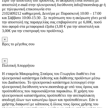
Πριν την αποστολή του προϊόντος: Η ακύρωση είναι δυνατή με
αποστολή e-mail στην ηλεκτρονική διεύθυνση info@moreshop.gr ή
με τηλεφωνική επικοινωνία στο
2102409212 καθημερινά, Δευτέρα με Παρασκευή 10:00 – 17:00
και Σάββατο 10:00-15:30 . Σε περίπτωση που η ακύρωση γίνει μετά
την αποστολή της παραγγελίας σας επιβαρύνεστε με 6,00€, ποσό
που αφορά στα μεταφορικά έξοδα (3,00 € για την αποστολή και
3,00€ για την επιστροφή του προϊόντος).
×
Βρες το μέγεθος σου
×
Πολιτική Απορρήτου
Η εταιρεία Μαυρομάτης Σταύρος του Γεωργίου διαθέτει ένα
ηλεκτρονικό κατάστημα έκθεσης και διάθεσης προϊόντων μέσω
του Διαδικτύου. Το ηλεκτρονικό κατάστημα λειτουργεί στην
ηλεκτρονική διεύθυνση www.moreshop.gr υπό τους όρους και
προϋποθέσεις που παρουσιάζονται παρακάτω. Η χρήση του
ηλεκτρονικού καταστήματος προϋποθέτει την ανεπιφύλακτη
αποδοχή όλων των κατωτέρω όρων και προϋποθέσεων. Εάν ο
χρήστης διαφωνεί με κάποιους ή όλους τους όρους χρήσης του