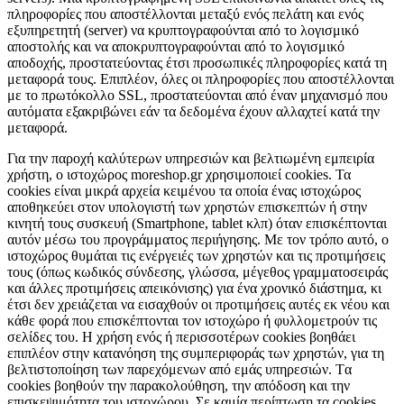
πληροφορίες που αποστέλλονται μεταξύ ενός πελάτη και ενός
εξυπηρετητή (server) να κρυπτογραφούνται από το λογισμικό
αποστολής και να αποκρυπτογραφούνται από το λογισμικό
αποδοχής, προστατεύοντας έτσι προσωπικές πληροφορίες κατά τη
μεταφορά τους. Επιπλέον, όλες οι πληροφορίες που αποστέλλονται
με το πρωτόκολλο SSL, προστατεύονται από έναν μηχανισμό που
αυτόματα εξακριβώνει εάν τα δεδομένα έχουν αλλαχτεί κατά την
μεταφορά.
Για την παροχή καλύτερων υπηρεσιών και βελτιωμένη εμπειρία
χρήστη, ο ιστοχώρος moreshop.gr χρησιμοποιεί cookies. Τα
cookies είναι μικρά αρχεία κειμένου τα οποία ένας ιστοχώρος
αποθηκεύει στον υπολογιστή των χρηστών επισκεπτών ή στην
κινητή τους συσκευή (Smartphone, tablet κλπ) όταν επισκέπτονται
αυτόν μέσω του προγράμματος περιήγησης. Με τον τρόπο αυτό, ο
ιστοχώρος θυμάται τις ενέργειές των χρηστών και τις προτιμήσεις
τους (όπως κωδικός σύνδεσης, γλώσσα, μέγεθος γραμματοσειράς
και άλλες προτιμήσεις απεικόνισης) για ένα χρονικό διάστημα, κι
έτσι δεν χρειάζεται να εισαχθούν οι προτιμήσεις αυτές εκ νέου και
κάθε φορά που επισκέπτονται τον ιστοχώρο ή φυλλομετρούν τις
σελίδες του. Η χρήση ενός ή περισσοτέρων cookies βοηθάει
επιπλέον στην κατανόηση της συμπεριφοράς των χρηστών, για τη
βελτιστοποίηση των παρεχόμενων από εμάς υπηρεσιών. Tα
cookies βοηθούν την παρακολούθηση, την απόδοση και την
επισκεψιμότητα του ιστοχώρου. Σε καμία περίπτωση τα cookies