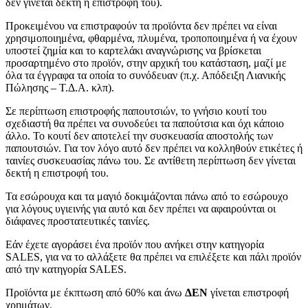
δεν γίνεται δεκτή η επιστροφή του).
Προκειμένου να επιστραφούν τα προϊόντα δεν πρέπει να είναι
χρησιμοποιημένα, φθαρμένα, πλυμένα, τροποποιημένα ή να έχουν
υποστεί ζημία και το καρτελάκι αναγνώρισης να βρίσκεται
προσαρτημένο στο προϊόν, στην αρχική του κατάσταση, μαζί με
όλα τα έγγραφα τα οποία το συνόδευαν (π.χ. Απόδειξη Λιανικής
Πώλησης – Τ.Δ.Α. κλπ).
Σε περίπτωση επιστροφής παπουτσιών, το γνήσιο κουτί του
σχεδιαστή θα πρέπει να συνοδεύει τα παπούτσια και όχι κάποιο
άλλο. Το κουτί δεν αποτελεί την συσκευασία αποστολής των
παπουτσιών. Για τον λόγο αυτό δεν πρέπει να κολληθούν ετικέτες ή
ταινίες συσκευασίας πάνω του. Σε αντίθετη περίπτωση δεν γίνεται
δεκτή η επιστροφή του.
Τα εσώρουχα και τα μαγιό δοκιμάζονται πάνω από το εσώρουχο
για λόγους υγιεινής για αυτό και δεν πρέπει να αφαιρούνται οι
διάφανες προστατευτικές ταινίες.
Εάν έχετε αγοράσει ένα προϊόν που ανήκει στην κατηγορία
SALES, για να το αλλάξετε θα πρέπει να επιλέξετε και πάλι προϊόν
από την κατηγορία SALES.
Προϊόντα με έκπτωση από 60% και άνω
ΔΕΝ
γίνεται επιστροφή
χρημάτων.