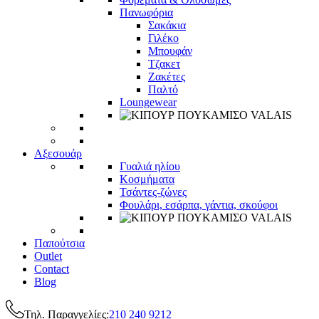
Πανωφόρια
Σακάκια
Γιλέκο
Μπουφάν
Τζακετ
Ζακέτες
Παλτό
Loungewear
Αξεσουάρ
Γυαλιά ηλίου
Κοσμήματα
Τσάντες-ζώνες
Φουλάρι, εσάρπα, γάντια, σκούφοι
Παπούτσια
Outlet
Contact
Blog
Τηλ. Παραγγελίες:
210 240 9212