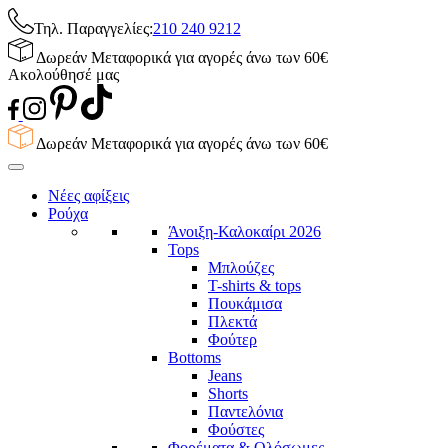
Τηλ. Παραγγελίες:
210 240 9212
Δωρεάν Μεταφορικά για αγορές άνω των 60€
Ακολούθησέ μας
Δωρεάν Μεταφορικά για αγορές άνω των 60€
Νέες αφίξεις
Ρούχα
Άνοιξη-Καλοκαίρι 2026
Tops
Μπλούζες
T-shirts & tops
Πουκάμισα
Πλεκτά
Φούτερ
Bottoms
Jeans
Shorts
Παντελόνια
Φούστες
Φορέματα & Ολόσωμες