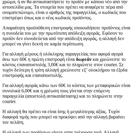
χρώμα, ή αν θα αντικαταστήσετε το προϊόν με κάποιο νέο από την
ιστοσελίδα μας. Τα στοιχεία που πρέπει να αναφέρετε πέρα από
ονοματεπώνυμο, είναι ο αριθμός της παραγγελίας, ο κωδικός που
επιστρέφει όπως και ο νέος κωδικός προϊόντος.
Απαραίτητη προϋπόθεση επιστροφής οποιουδήποτε προϊόντος είναι
η συνοδεία του με την πρωτότυπη απόδειξη αγοράς. Εφόσον το
προϊόν δεν συνοδεύεται από την απόδειξη αγοράς, η αλλαγή δεν
μπορεί να γίνει δεκτή σε καμία περίπτωση.
Για αλλαγή μέρους ή ολόκληρης παραγγελίας που αφορά αγορά
άνω των 60€ η πρώτη επιστροφή είναι
δωρεάν
και χρεώνεστε το
κόστος επαναποστολής 3,00€ και το πληρώνετε στον courier. Σε
τυχόν δεύτερη ή τρίτη αλλαγή χρεώνεστε εξ’ ολοκλήρου τα έξοδα
επιστροφής και επαναποστολής.
Για αλλαγή αγοράς κάτω των 60€ το κόστος των μεταφορικών είναι
συνολικά 6,00€ και η χρέωση τους γίνεται στην επόμενη
παραγγελία (αποστολή αντικατάστασης) και το πληρώνετε στην
courier.
Η αλλαγή θα πρέπει να είναι ίσης ή μεγαλύτερης αξίας. Τυχόν
διαφορά τιμής που μπορεί να προκύψει από την αλλαγή βαραίνει
τον πελάτη.
Η αλλαγή των προϊόντων γίνετε στην τρέχουσα τιμή. Αλλαγή