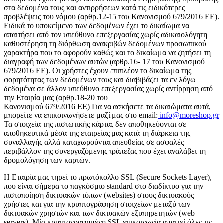
στα δεδομένα τους και αντιρρήσεων κατά τις ειδικότερες
προβλέψεις του νόμου (αρθρ.12-15 του Κανονισμού 679/2016 ΕΕ).
Ειδικά το υποκείμενο των δεδομένων έχει το δικαίωμα να
απαιτήσει από τον υπεύθυνο επεξεργασίας χωρίς αδικαιολόγητη
καθυστέρηση τη διόρθωση ανακριβών δεδομένων προσωπικού
χαρακτήρα που το αφορούν καθώς και το δικαίωμα να ζητήσει τη
διαγραφή των δεδομένων αυτών (αρθρ.16- 17 του Κανονισμού
679/2016 ΕΕ). Οι χρήστες έχουν επιπλέον το δικαίωμα της
φορητότητας των δεδομένων τους και διαβιβάζει τα εν λόγω
δεδομένα σε άλλον υπεύθυνο επεξεργασίας χωρίς αντίρρηση από
την Εταιρία μας (αρθρ.18-20 του
Κανονισμού 679/2016 ΕΕ) Για να ασκήσετε τα δικαιώματα αυτά,
μπορείτε να επικοινωνήσετε μαζί μας στο email:
info@moreshop.gr
Τα στοιχεία της πιστωτικής κάρτας δεν αποθηκεύονται σε
αποθηκευτικά μέσα της εταιρείας μας κατά τη διάρκεια της
συναλλαγής αλλά καταχωρούνται απευθείας σε ασφαλές
περιβάλλον της συνεργαζόμενης τράπεζας που έχει αναλάβει τη
δρομολόγηση των καρτών.
H Εταιρία μας τηρεί το πρωτόκολλο SSL (Secure Sockets Layer),
που είναι σήμερα το παγκόσμιο standard στο διαδίκτυο για την
πιστοποίηση δικτυακών τόπων (websites) στους δικτυακούς
χρήστες και για την κρυπτογράφηση στοιχείων μεταξύ των
δικτυακών χρηστών και των δικτυακών εξυπηρετητών (web
servers). Μία κρυπτογραφημένη SSL επικοινωνία απαιτεί όλες τις