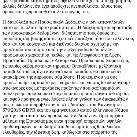
ηλεκτρονικού καταστήματος, οφείλει να απέχει από τη χρήση του,
αλλιώς δηλώνει ότι έχει αποδεχτεί ανεπιφύλακτα, όλους τους
όρους και τις προϋποθέσεις λειτουργίας του.
Η διαφύλαξη των Προσωπικών Δεδομένων των καταναλωτών
αποτελεί απόλυτη προτεραιότητά μας. Η διαχείριση και προστασία
των προσωπικών δεδομένων, διέπεται από τους όρους της
παρούσας σύμβασης και τις σχετικές διατάξεις τόσο του ελληνικού,
όσο και του κοινοτικού και διεθνούς δικαίου σχετικά με την
προστασία του ατόμου από την επεξεργασία δεδομένων
προσωπικού χαρακτήρα, καθώς και τις Αποφάσεις της Αρχής
Προστασίας Προσωπικών Δεδομένων Προσωπικού Χαρακτήρα,
τις οποίες σεβόμαστε και τηρούμε. Οποιαδήποτε μελλοντική
μεταβολή του ως άνω κανονιστικού πλαισίου, θα αποτελέσει
αντικείμενο της παρούσας σύμβασης. Προκειμένου να σας
προσφέρουμε τις καλύτερες υπηρεσίες και να σας διευκολύνουμε
στις αγορές σας με προτάσεις προϊόντων που σας ταιριάζουν,
συλλέγουμε προσωπικά στοιχεία μετά τη ρητή συγκατάθεσή σας
και αφού προηγουμένως λάβετε πλήρη γνώση των δικαιωμάτων
σας, όπως αυτά προβλέπονται στις διατάξεις του Κανονισμού
679/2016 GDPR και του ερμηνευτικού αυτού ελληνικού Νόμου
για την προστασία των προσωπικών δεδομένων. Πρωταρχικό
μέλημα της Εταιρείας μας είναι η παροχή υπηρεσιών υψηλών
προδιαγραφών με σεβασμό στα δικαιώματα, τις θεμελιώδεις
ελευθερίες, την ιδιωτική ζωή, καθώς και στο απόρρητο της