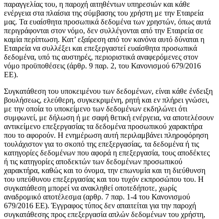
παραγγελίας του, η παροχή αιτηθέντων υπηρεσιών και κάθε
ενέργεια στα πλαίσια της σύμβασης του χρήστη με την Εταιρεία
μας. Τα ευαίσθητα προσωπικά δεδομένα των χρηστών, όπως αυτά
περιγράφονται στον νόμο, δεν συλλέγονται από την Εταιρεία σε
καμία περίπτωση. Κατ’ εξαίρεση από τον κανόνα αυτό δύναται η
Εταιρεία να συλλέξει και επεξεργαστεί ευαίσθητα προσωπικά
δεδομένα, υπό τις αυστηρές, περιοριστικά αναφερόμενες στον
νόμο προϋποθέσεις (άρθρ. 9 παρ. 2, του Κανονισμού 679/2016
ΕΕ).
Συγκατάθεση του υποκειμένου των δεδομένων, είναι κάθε ένδειξη
βουλήσεως, ελεύθερη, συγκεκριμένη, ρητή και εν πλήρει γνώσει,
με την οποία το υποκείμενο των δεδομένων εκδηλώνει ότι
συμφωνεί, με δήλωση ή με σαφή θετική ενέργεια, να αποτελέσουν
αντικείμενο επεξεργασίας τα δεδομένα προσωπικού χαρακτήρα
που το αφορούν. Η ενημέρωση αυτή περιλαμβάνει πληροφόρηση
τουλάχιστον για το σκοπό της επεξεργασίας, τα δεδομένα ή τις
κατηγορίες δεδομένων που αφορά η επεξεργασία, τους αποδέκτες
ή τις κατηγορίες αποδεκτών των δεδομένων προσωπικού
χαρακτήρα, καθώς και το όνομα, την επωνυμία και τη διεύθυνση
του υπεύθυνου επεξεργασίας και του τυχόν εκπροσώπου του. Η
συγκατάθεση μπορεί να ανακληθεί οποτεδήποτε, χωρίς
αναδρομικό αποτέλεσμα (αρθρ. 7 παρ. 1-4 του Κανονισμού
679/2016 ΕΕ). Έγγραφος τύπος δεν απαιτείται για την παροχή
συγκατάθεσης προς επεξεργασία απλών δεδομένων του χρήστη,