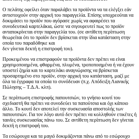
Ο πελάτης οφείλει όταν παραλάβει τα προϊόντα να τα ελέγξει εάν
αντιστοιχούν στην αρχική του παραγγελία. Επίσης υποχρεούται να
δοκιμάσει το προϊόν που αγόρασε χωρίς να αφαιρέσει τα
συνοδευτικά καρτελάκια, ώστε να σιγουρευτεί πως το προϊόν
ανταποκρίνεται στην παραγγελία του. (σε αντίθετη περίπτωση
θεωρείται ότι το προϊόν δεν βρίσκεται στην ίδια κατάσταση στην
οποία του παραδόθηκε και
δεν γίνεται δεκτή η επιστροφή του).
Προκειμένου να επιστραφούν τα προϊόντα δεν πρέπει να είναι
χρησιμοποιημένα, φθαρμένα, πλυμένα, τροποποιημένα ή να έχουν
υποστεί ζημία και το καρτελάκι αναγνώρισης να βρίσκεται
προσαρτημένο στο προϊόν, στην αρχική του κατάσταση, μαζί με
όλα τα έγγραφα τα οποία το συνόδευαν (π.χ. Απόδειξη Λιανικής
Πώλησης – Τ.Δ.Α. κλπ).
Σε περίπτωση επιστροφής παπουτσιών, το γνήσιο κουτί του
σχεδιαστή θα πρέπει να συνοδεύει τα παπούτσια και όχι κάποιο
άλλο. Το κουτί δεν αποτελεί την συσκευασία αποστολής των
παπουτσιών. Για τον λόγο αυτό δεν πρέπει να κολληθούν ετικέτες ή
ταινίες συσκευασίας πάνω του. Σε αντίθετη περίπτωση δεν γίνεται
δεκτή η επιστροφή του.
Τα εσώρουχα και τα μαγιό δοκιμάζονται πάνω από το εσώρουχο