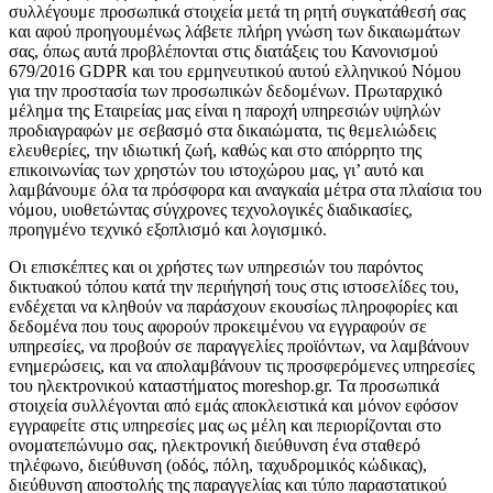
συλλέγουμε προσωπικά στοιχεία μετά τη ρητή συγκατάθεσή σας
και αφού προηγουμένως λάβετε πλήρη γνώση των δικαιωμάτων
σας, όπως αυτά προβλέπονται στις διατάξεις του Κανονισμού
679/2016 GDPR και του ερμηνευτικού αυτού ελληνικού Νόμου
για την προστασία των προσωπικών δεδομένων. Πρωταρχικό
μέλημα της Εταιρείας μας είναι η παροχή υπηρεσιών υψηλών
προδιαγραφών με σεβασμό στα δικαιώματα, τις θεμελιώδεις
ελευθερίες, την ιδιωτική ζωή, καθώς και στο απόρρητο της
επικοινωνίας των χρηστών του ιστοχώρου μας, γι’ αυτό και
λαμβάνουμε όλα τα πρόσφορα και αναγκαία μέτρα στα πλαίσια του
νόμου, υιοθετώντας σύγχρονες τεχνολογικές διαδικασίες,
προηγμένο τεχνικό εξοπλισμό και λογισμικό.
Οι επισκέπτες και οι χρήστες των υπηρεσιών του παρόντος
δικτυακού τόπου κατά την περιήγησή τους στις ιστοσελίδες του,
ενδέχεται να κληθούν να παράσχουν εκουσίως πληροφορίες και
δεδομένα που τους αφορούν προκειμένου να εγγραφούν σε
υπηρεσίες, να προβούν σε παραγγελίες προϊόντων, να λαμβάνουν
ενημερώσεις, και να απολαμβάνουν τις προσφερόμενες υπηρεσίες
του ηλεκτρονικού καταστήματος moreshop.gr. Τα προσωπικά
στοιχεία συλλέγονται από εμάς αποκλειστικά και μόνον εφόσον
εγγραφείτε στις υπηρεσίες μας ως μέλη και περιορίζονται στο
ονοματεπώνυμο σας, ηλεκτρονική διεύθυνση ένα σταθερό
τηλέφωνο, διεύθυνση (οδός, πόλη, ταχυδρομικός κώδικας),
διεύθυνση αποστολής της παραγγελίας και τύπο παραστατικού