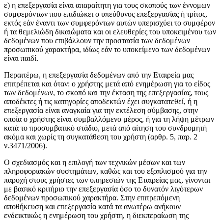
ε) η επεξεργασία είναι απαραίτητη για τους σκοπούς των έννομων
συμφερόντων που επιδιώκει ο υπεύθυνος επεξεργασίας ή τρίτος,
εκτός εάν έναντι των συμφερόντων αυτών υπερισχύει το συμφέρον
ή τα θεμελιώδη δικαιώματα και οι ελευθερίες του υποκειμένου των
δεδομένων που επιβάλλουν την προστασία των δεδομένων
προσωπικού χαρακτήρα, ιδίως εάν το υποκείμενο των δεδομένων
είναι παιδί.
Περαιτέρω, η επεξεργασία δεδομένων από την Εταιρεία μας
επιτρέπεται και όταν: ο χρήστης μετά από ενημέρωση για το είδος
των δεδομένων, το σκοπό και την έκταση της επεξεργασίας, τους
αποδέκτες ή τις κατηγορίες αποδεκτών έχει συγκατατεθεί, ή η
επεξεργασία είναι αναγκαία για την εκτέλεση σύμβασης, στην
οποία ο χρήστης είναι συμβαλλόμενο μέρος, ή για τη λήψη μέτρων
κατά το προσυμβατικό στάδιο, μετά από αίτηση του συνδρομητή
ακόμα και χωρίς τη συγκατάθεση του χρήστη (αρθρ. 5, παρ. 2
ν.3471/2006).
Ο σχεδιασμός και η επιλογή των τεχνικών μέσων και των
πληροφοριακών συστημάτων, καθώς και του εξοπλισμού για την
παροχή στους χρήστες των υπηρεσιών της Εταιρείας μας, γίνονται
με βασικό κριτήριο την επεξεργασία όσο το δυνατόν λιγότερων
δεδομένων προσωπικού χαρακτήρα. Στην επιτρεπόμενη
αποθήκευση και επεξεργασία κατά τα ανωτέρω ανήκουν
ενδεικτικώς η ενημέρωση του χρήστη, η διεκπεραίωση της