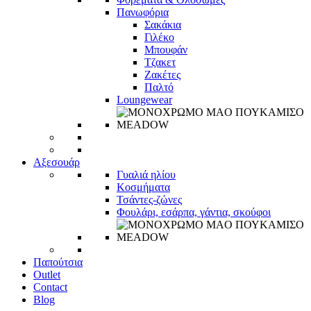
Πανωφόρια
Σακάκια
Γιλέκο
Μπουφάν
Τζακετ
Ζακέτες
Παλτό
Loungewear
Αξεσουάρ
Γυαλιά ηλίου
Κοσμήματα
Τσάντες-ζώνες
Φουλάρι, εσάρπα, γάντια, σκούφοι
Παπούτσια
Outlet
Contact
Blog