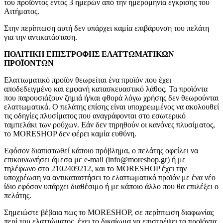
του προϊόντος εντός 3 ημερών από την ημερομηνία έγκρισης του
Αιτήματος.
Στην περίπτωση αυτή δεν υπάρχει καμία επιβάρυνση του πελάτη
για την αντικατάσταση.
ΠΟΛΙΤΙΚΗ ΕΠΙΣΤΡΟΦΗΣ ΕΛΑΤΤΩΜΑΤΙΚΩΝ
ΠΡΟΪΟΝΤΩΝ
Ελαττωματικό προϊόν θεωρείται ένα προϊόν που έχει
αποδεδειγμένο και εμφανή κατασκευαστικό λάθος. Τα προϊόντα
που παρουσιάζουν ζημιά ή/και φθορά λόγω χρήσης δεν θεωρούνται
ελαττωματικά. Ο πελάτης επίσης είναι υποχρεωμένος να ακολουθεί
τις οδηγίες πλυσίματος που αναγράφονται στο εσωτερικό
ταμπελάκι των ρούχων. Εάν δεν τηρηθούν οι κανόνες πλυσίματος,
το MORESHOP δεν φέρει καμία ευθύνη.
Εφόσον διαπιστωθεί κάποιο πρόβλημα, ο πελάτης οφείλει να
επικοινωνήσει άμεσα με e-mail (info@moreshop.gr) ή με
τηλέφωνο στο 2102409212, και το MORESHOP έχει την
υποχρέωση να αντικαταστήσει το ελαττωματικό προϊόν με ένα νέο
ίδιο εφόσον υπάρχει διαθέσιμο ή με κάποιο άλλο που θα επιλέξει ο
πελάτης.
Σημειώστε βέβαια πως το MORESHOP, σε περίπτωση διαφωνίας
περί του ελαττώματος, έχει το δικαίωμα να επιστρέψει τα προϊόντα