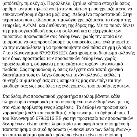
(απόδειξη, τιμολόγιο). Παράλληλα, ζητάμε κάποια στοιχεία όπως
αριθμό κινητού τηλεφώνου (στην περίπτωση που χρειαζόμαστε να
επικοινωνήσουμε άμεσα μαζί σας). Δεδομένα παραστατικού: Στην
περίπτωση που εκδώσουμε τιμολόγιο χρειαζόμαστε το όνομα της
εταιρείας, Α.Φ.Μ. και διεύθυνση της έδρας της. Με το παρόν δίνετε
τη ρητή συγκατάθεσή σας στη συλλογή και επεξεργασία των
παραπάνω προσωπικών σας δεδομένων, χωρίς την οποία δεν
μπορούμε να σας προσφέρουμε τις υπηρεσίες μας, ενώ μπορείτε
να την ανακαλέσετε ή να τροποποιήσετε ανά πάσα στιγμή (Άρθρο
7 του Κανονισμού 679/2016 ΕΕ). Διατηρούμε το δικαίωμα αλλαγής
των όρων προστασίας των προσωπικών δεδομένων χωρίς
προειδοποίηση, σύμφωνα με το εκάστοτε ισχύον κανονιστικό
πλαίσιο. Σας παρακαλούμε, όπως ελέγχετε ανά τακτά χρονικά
διαστήματα τους εν λόγω όρους για τυχόν αλλαγές, καθώς η
συνεχής συμμετοχή σας στις υπηρεσίες μας συνεπάγεται την
αποδοχή σας ως προς όλες τις ενδεχόμενες τροποποιήσεις αυτών.
Στα δεδομένα προσωπικού χαρακτήρα περιλαμβάνεται κάθε
πληροφορία αναφορικά με το υποκείμενο των δεδομένων, με τις
στο νόμο προβλεπόμενες εξαιρέσεις. Τα δεδομένα προσωπικού
χαρακτήρα (απλά και ευαίσθητα), σύμφωνα με το άρθρο 4 παρ. 1
του Κανονισμού 679/2016 ΕΕ για την προστασία των προσωπικών
δεδομένων, είναι: κάθε πληροφορία που αφορά ταυτοποιημένο ή
ταυτοποιήσιμο φυσικό πρόσωπο («υποκείμενο των δεδομένων»)·
το ταυτοποιήσιμο φυσικό πρόσωπο είναι εκείνο του οποίου η