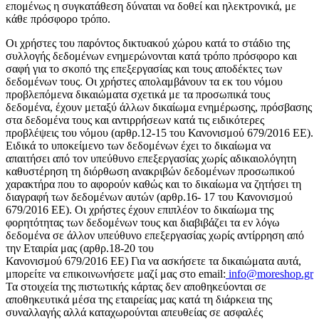
επομένως η συγκατάθεση δύναται να δοθεί και ηλεκτρονικά, με
κάθε πρόσφορο τρόπο.
Οι χρήστες του παρόντος δικτυακού χώρου κατά το στάδιο της
συλλογής δεδομένων ενημερώνονται κατά τρόπο πρόσφορο και
σαφή για το σκοπό της επεξεργασίας και τους αποδέκτες των
δεδομένων τους. Οι χρήστες απολαμβάνουν τα εκ του νόμου
προβλεπόμενα δικαιώματα σχετικά με τα προσωπικά τους
δεδομένα, έχουν μεταξύ άλλων δικαίωμα ενημέρωσης, πρόσβασης
στα δεδομένα τους και αντιρρήσεων κατά τις ειδικότερες
προβλέψεις του νόμου (αρθρ.12-15 του Κανονισμού 679/2016 ΕΕ).
Ειδικά το υποκείμενο των δεδομένων έχει το δικαίωμα να
απαιτήσει από τον υπεύθυνο επεξεργασίας χωρίς αδικαιολόγητη
καθυστέρηση τη διόρθωση ανακριβών δεδομένων προσωπικού
χαρακτήρα που το αφορούν καθώς και το δικαίωμα να ζητήσει τη
διαγραφή των δεδομένων αυτών (αρθρ.16- 17 του Κανονισμού
679/2016 ΕΕ). Οι χρήστες έχουν επιπλέον το δικαίωμα της
φορητότητας των δεδομένων τους και διαβιβάζει τα εν λόγω
δεδομένα σε άλλον υπεύθυνο επεξεργασίας χωρίς αντίρρηση από
την Εταιρία μας (αρθρ.18-20 του
Κανονισμού 679/2016 ΕΕ) Για να ασκήσετε τα δικαιώματα αυτά,
μπορείτε να επικοινωνήσετε μαζί μας στο email:
info@moreshop.gr
Τα στοιχεία της πιστωτικής κάρτας δεν αποθηκεύονται σε
αποθηκευτικά μέσα της εταιρείας μας κατά τη διάρκεια της
συναλλαγής αλλά καταχωρούνται απευθείας σε ασφαλές