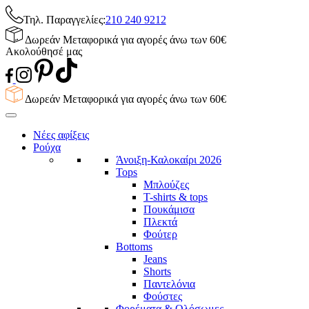
Τηλ. Παραγγελίες:
210 240 9212
Δωρεάν Μεταφορικά για αγορές άνω των 60€
Ακολούθησέ μας
Δωρεάν Μεταφορικά για αγορές άνω των 60€
Νέες αφίξεις
Ρούχα
Άνοιξη-Καλοκαίρι 2026
Tops
Μπλούζες
T-shirts & tops
Πουκάμισα
Πλεκτά
Φούτερ
Bottoms
Jeans
Shorts
Παντελόνια
Φούστες
Φορέματα & Ολόσωμες