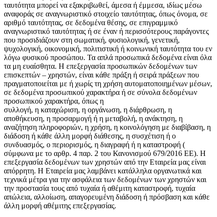
ταυτότητα μπορεί να εξακριβωθεί, άμεσα ή έμμεσα, ιδίως μέσω
αναφοράς σε αναγνωριστικό στοιχείο ταυτότητας, όπως όνομα, σε
αριθμό ταυτότητας, σε δεδομένα θέσης, σε επιγραμμικό
αναγνωριστικό ταυτότητας ή σε έναν ή περισσότερους παράγοντες
που προσιδιάζουν στη σωματική, φυσιολογική, γενετική,
ψυχολογική, οικονομική, πολιτιστική ή κοινωνική ταυτότητα του εν
λόγω φυσικού προσώπου. Τα απλά προσωπικά δεδομένα είναι όλα
τα μη ευαίσθητα. Η επεξεργασία προσωπικών δεδομένων των
επισκεπτών – χρηστών, είναι κάθε πράξη ή σειρά πράξεων που
πραγματοποιείται με ή χωρίς τη χρήση αυτοματοποιημένων μέσων,
σε δεδομένα προσωπικού χαρακτήρα ή σε σύνολα δεδομένων
προσωπικού χαρακτήρα, όπως η
συλλογή, η καταχώριση, η οργάνωση, η διάρθρωση, η
αποθήκευση, η προσαρμογή ή η μεταβολή, η ανάκτηση, η
αναζήτηση πληροφοριών, η χρήση, η κοινολόγηση με διαβίβαση, η
διάδοση ή κάθε άλλη μορφή διάθεσης, η συσχέτιση ή ο
συνδυασμός, ο περιορισμός, η διαγραφή ή η καταστροφή (
σύμφωνα με το αρθρ. 4 παρ. 2 του Κανονισμού 679/2016 ΕΕ). Η
επεξεργασία δεδομένων των χρηστών από την Εταιρεία μας είναι
απόρρητη. Η Εταιρεία μας λαμβάνει κατάλληλα οργανωτικά και
τεχνικά μέτρα για την ασφάλεια των δεδομένων των χρηστών και
την προστασία τους από τυχαία ή αθέμιτη καταστροφή, τυχαία
απώλεια, αλλοίωση, απαγορευμένη διάδοση ή πρόσβαση και κάθε
άλλη μορφή αθέμιτης επεξεργασίας.