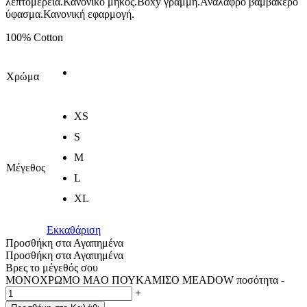
λεπτομέρεια.Κανονικό μήκος.Boxy γραμμή.Ανάλαφρο βαμβακερό
ύφασμα.Κανονική εφαρμογή.
100% Cotton
Χρώμα
XS
S
M
Μέγεθος
L
XL
Εκκαθάριση
Προσθήκη στα Αγαπημένα
Προσθήκη στα Αγαπημένα
Βρες το μέγεθός σου
ΜΟΝΟΧΡΩΜΟ MAO ΠΟΥΚΑΜΙΣΟ MEADOW ποσότητα
-
+