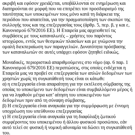
ακριβή και εφόσον χρειάζεται, υποβάλλονται σε ενημέρωση και
διατηρούνται σε μορφή που να επιτρέπει τον προσδιορισμό της
ταυτότητας των υποκειμένων τους μόνο κατά τη διάρκεια της
περιόδου που απαιτείται, για την πραγματοποίηση των σκοπών της
συλλογής τους και της επεξεργασίας τους (άρθρ. 5, περ. β, γ και ε,
Κανονισμού 679/2016 ΕΕ). Η Εταιρεία μας αρχειοθετεί τις
συμβάσεις με τους καταναλωτές – χρήστες του παρόντος
ιστοχώρου, εντός των θεσμικών πλαισίων και με γνώμονα την
ομαλή διεκπεραίωση των παραγγελιών. Δυνατότητα πρόσβασης
των καταναλωτών σε αυτές υπάρχει εφόσον ζητηθεί ειδικώς.
Μοναδικές, περιοριστικά απαριθμούμενες στο νόμο (αρ. 6 παρ. 1
Κανονισμού 679/2016 ΕΕ) περιπτώσεις, στις οποίες ενδέχεται η
Εταιρεία μας να προβεί σε επεξεργασία των απλών δεδομένων των
χρηστών χωρίς τη συγκατάθεσή τους είναι οι κάτωθι:
α) η επεξεργασία είναι απαραίτητη για την εκτέλεση σύμβασης της
οποίας το υποκείμενο των δεδομένων είναι συμβαλλόμενο μέρος ή
για να ληφθούν μέτρα κατ’ αίτηση του υποκειμένου των
δεδομένων πριν από τη σύναψη σύμβασης,
β) Η επεξεργασία είναι αναγκαία για την συμμόρφωση με έννομη
υποχρέωση του υπεύθυνου επεξεργασίας
γ) Η επεξεργασία είναι αναγκαία για τη διαφύλαξη ζωτικού
συμφέροντος του υποκειμένου ή άλλου φυσικού προσώπου, εάν
αυτό τελεί σε φυσική ή νομική αδυναμία να δώσει τη συγκατάθεσή
του.