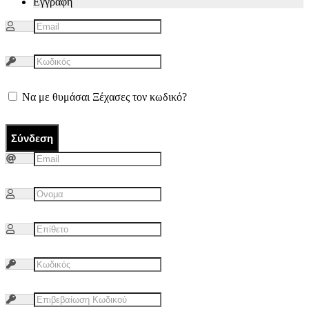
Εγγραφή
Να με θυμάσαι
Ξέχασες τον κωδικό?
Σύνδεση