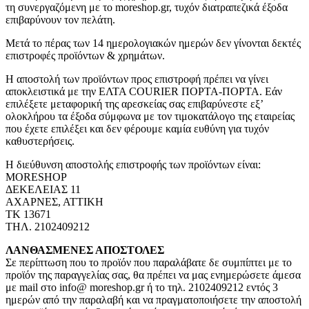
τη συνεργαζόμενη με το moreshop.gr, τυχόν διατραπεζικά έξοδα
επιβαρύνουν τον πελάτη.
Μετά το πέρας των 14 ημερολογιακών ημερών δεν γίνονται δεκτές
επιστροφές προϊόντων & χρημάτων.
Η αποστολή των προϊόντων προς επιστροφή πρέπει να γίνει
αποκλειστικά με την ΕΛΤΑ COURIER ΠΟΡΤΑ-ΠΟΡΤΑ. Εάν
επιλέξετε μεταφορική της αρεσκείας σας επιβαρύνεστε εξ’
ολοκλήρου τα έξοδα σύμφωνα με τον τιμοκατάλογο της εταιρείας
που έχετε επιλέξει και δεν φέρουμε καμία ευθύνη για τυχόν
καθυστερήσεις.
Η διεύθυνση αποστολής επιστροφής των προϊόντων είναι:
MORESHOP
ΔΕΚΕΛΕΙΑΣ 11
ΑΧΑΡΝΕΣ, ΑΤΤΙΚΗ
ΤΚ 13671
ΤΗΛ. 2102409212
ΛΑΝΘΑΣΜΕΝΕΣ ΑΠΟΣΤΟΛΕΣ
Σε περίπτωση που το προϊόν που παραλάβατε δε συμπίπτει με το
προϊόν της παραγγελίας σας, θα πρέπει να μας ενημερώσετε άμεσα
με mail στο info@ moreshop.gr ή το τηλ. 2102409212 εντός 3
ημερών από την παραλαβή και να πραγματοποιήσετε την αποστολή