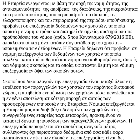
Η Εταιρεία ενεργώντας με βάση την αρχή της νομιμότητας, της
αντικειμενικότητας, της ακρίβειας, της διαφάνειας, της ακεραιότητας
και εμπιστευτικότητας, του περιορισμού του σκοπού, της
ελαχιστοποίησης και του περιορισμού της περιόδου αποθήκευσης,
προβαίνει σε επεξεργασία δεδομένων των χρηστών, τα οποία
αποκτά με νόμιμο τρόπο και διατηρεί σε αρχείο, αυστηρά υπό τις
προϋποθέσεις του νόμου (αρθρ. 5 του Κανονισμού 679/2016 ΕΕ),
αποκλειστικά και μόνο κατόπιν συγκατάθεσης του χρήστη –
υποκειμένου των δεδομένων. Η Εταιρεία δηλώνει ότι προβαίνει σε
νόμιμη επεξεργασία των δεδομένων των χρηστών τα οποία
συλλέγει κατά τρόπο θεμιτό και νόμιμο για καθορισμένους, σαφείς
και νόμιμους σκοπούς και τα οποία, υφίστανται θεμιτή και νόμιμη
επεξεργασία εν όψει των σκοπών αυτών.
Σκοποί που δικαιολογούν την επεξεργασία είναι μεταξύ άλλων η
εκτέλεση των παραγγελιών των χρηστών του παρόντος δικτυακού
χώρου, η αιτηθείσα ενημέρωση των χρηστών μέσω newsletter και
η εν γένει αποτελεσματικότερη παροχή σε αυτούς των
προσφερόμενων υπηρεσιών της Εταιρείας. Νόμιμα επεξεργάζεται
η Εταιρεία μας και διαβιβάζει δεδομένα των χρηστών στις
συνεργαζόμενες εταιρείες ταχυμεταφορών, προκειμένου να
καταστεί δυνατή η παράδοση των παραγγελθέντων προϊόντων. Η
επεξεργασία περιορίζεται στο απολύτως αναγκαίο μέτρο,
συλλέγοντας όχι περισσότερα δεδομένα από όσα κάθε φορά
απαιτούνται εν όψει των σκοπών της επεξεργασίας, είναι, δε,