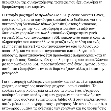
περιβάλλον της συνεργαζόμενης τράπεζας που έχει αναλάβει τη
δρομολόγηση των καρτών.
H Εταιρία μας τηρεί το πρωτόκολλο SSL (Secure Sockets Layer),
που είναι σήμερα το παγκόσμιο standard στο διαδίκτυο για την
πιστοποίηση δικτυακών τόπων (websites) στους δικτυακούς
χρήστες και για την κρυπτογράφηση στοιχείων μεταξύ των
δικτυακών χρηστών και των δικτυακών εξυπηρετητών (web
servers). Μία κρυπτογραφημένη SSL επικοινωνία απαιτεί όλες τις
πληροφορίες που αποστέλλονται μεταξύ ενός πελάτη και ενός
εξυπηρετητή (server) να κρυπτογραφούνται από το λογισμικό
αποστολής και να αποκρυπτογραφούνται από το λογισμικό
αποδοχής, προστατεύοντας έτσι προσωπικές πληροφορίες κατά τη
μεταφορά τους. Επιπλέον, όλες οι πληροφορίες που αποστέλλονται
με το πρωτόκολλο SSL, προστατεύονται από έναν μηχανισμό που
αυτόματα εξακριβώνει εάν τα δεδομένα έχουν αλλαχτεί κατά την
μεταφορά.
Για την παροχή καλύτερων υπηρεσιών και βελτιωμένη εμπειρία
χρήστη, ο ιστοχώρος moreshop.gr χρησιμοποιεί cookies. Τα
cookies είναι μικρά αρχεία κειμένου τα οποία ένας ιστοχώρος
αποθηκεύει στον υπολογιστή των χρηστών επισκεπτών ή στην
κινητή τους συσκευή (Smartphone, tablet κλπ) όταν επισκέπτονται
αυτόν μέσω του προγράμματος περιήγησης. Με τον τρόπο αυτό, ο
ιστοχώρος θυμάται τις ενέργειές των χρηστών και τις προτιμήσεις