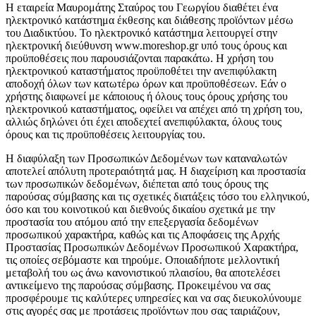
Η εταιρεία Μαυρομάτης Σταύρος του Γεωργίου διαθέτει ένα
ηλεκτρονικό κατάστημα έκθεσης και διάθεσης προϊόντων μέσω
του Διαδικτύου. Το ηλεκτρονικό κατάστημα λειτουργεί στην
ηλεκτρονική διεύθυνση www.moreshop.gr υπό τους όρους και
προϋποθέσεις που παρουσιάζονται παρακάτω. Η χρήση του
ηλεκτρονικού καταστήματος προϋποθέτει την ανεπιφύλακτη
αποδοχή όλων των κατωτέρω όρων και προϋποθέσεων. Εάν ο
χρήστης διαφωνεί με κάποιους ή όλους τους όρους χρήσης του
ηλεκτρονικού καταστήματος, οφείλει να απέχει από τη χρήση του,
αλλιώς δηλώνει ότι έχει αποδεχτεί ανεπιφύλακτα, όλους τους
όρους και τις προϋποθέσεις λειτουργίας του.
Η διαφύλαξη των Προσωπικών Δεδομένων των καταναλωτών
αποτελεί απόλυτη προτεραιότητά μας. Η διαχείριση και προστασία
των προσωπικών δεδομένων, διέπεται από τους όρους της
παρούσας σύμβασης και τις σχετικές διατάξεις τόσο του ελληνικού,
όσο και του κοινοτικού και διεθνούς δικαίου σχετικά με την
προστασία του ατόμου από την επεξεργασία δεδομένων
προσωπικού χαρακτήρα, καθώς και τις Αποφάσεις της Αρχής
Προστασίας Προσωπικών Δεδομένων Προσωπικού Χαρακτήρα,
τις οποίες σεβόμαστε και τηρούμε. Οποιαδήποτε μελλοντική
μεταβολή του ως άνω κανονιστικού πλαισίου, θα αποτελέσει
αντικείμενο της παρούσας σύμβασης. Προκειμένου να σας
προσφέρουμε τις καλύτερες υπηρεσίες και να σας διευκολύνουμε
στις αγορές σας με προτάσεις προϊόντων που σας ταιριάζουν,