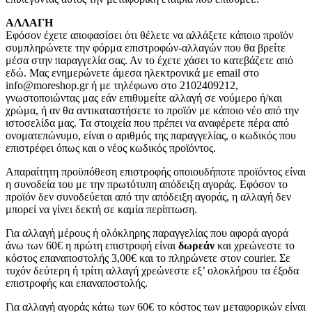
ΑΛΛΑΓΗ
Εφόσον έχετε αποφασίσει ότι θέλετε να αλλάξετε κάποιο προϊόν
συμπληρώνετε την φόρμα επιστροφών-αλλαγών που θα βρείτε
μέσα στην παραγγελία σας. Αν το έχετε χάσει το κατεβάζετε από
εδώ. Μας ενημερώνετε άμεσα ηλεκτρονικά με email στο
info@moreshop.gr ή με τηλέφωνο στο 2102409212,
γνωστοποιώντας μας εάν επιθυμείτε αλλαγή σε νούμερο ή/και
χρώμα, ή αν θα αντικαταστήσετε το προϊόν με κάποιο νέο από την
ιστοσελίδα μας. Τα στοιχεία που πρέπει να αναφέρετε πέρα από
ονοματεπώνυμο, είναι ο αριθμός της παραγγελίας, ο κωδικός που
επιστρέφει όπως και ο νέος κωδικός προϊόντος.
Απαραίτητη προϋπόθεση επιστροφής οποιουδήποτε προϊόντος είναι
η συνοδεία του με την πρωτότυπη απόδειξη αγοράς. Εφόσον το
προϊόν δεν συνοδεύεται από την απόδειξη αγοράς, η αλλαγή δεν
μπορεί να γίνει δεκτή σε καμία περίπτωση.
Για αλλαγή μέρους ή ολόκληρης παραγγελίας που αφορά αγορά
άνω των 60€ η πρώτη επιστροφή είναι
δωρεάν
και χρεώνεστε το
κόστος επαναποστολής 3,00€ και το πληρώνετε στον courier. Σε
τυχόν δεύτερη ή τρίτη αλλαγή χρεώνεστε εξ’ ολοκλήρου τα έξοδα
επιστροφής και επαναποστολής.
Για αλλαγή αγοράς κάτω των 60€ το κόστος των μεταφορικών είναι