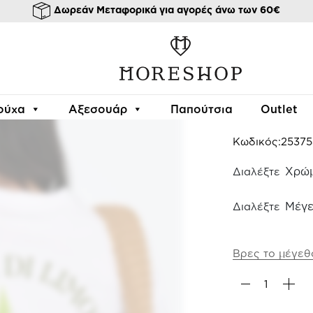
Δωρεάν Μεταφορικά για αγορές άνω των 60€
/
/
/
/ PEARL T-SHIRT
κή σελίδα
Ρούχα
Μπλούζες
T-shirts & tops
PEARL 
ούχα
Αξεσουάρ
Παπούτσια
Outlet
29.99
€
Κωδικός:
25375
Χρώ
Μέγε
Βρες το μέγεθ