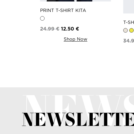
PRINT T-SHIRT KITA
T-S
24.99
€
12.50
€
Shop Now
34.
NEW
NEWSLETT