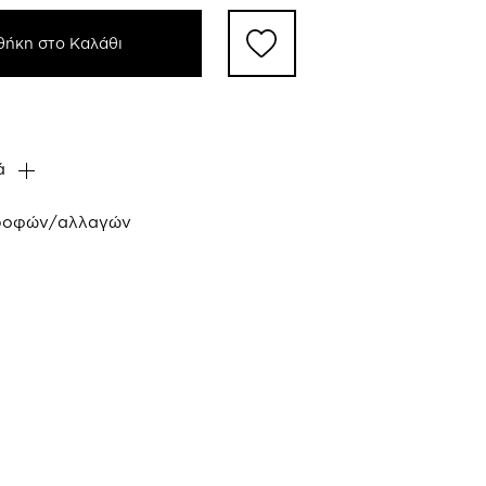
ήκη στο Καλάθι
ά
τροφών/αλλαγών