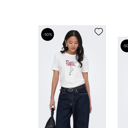
-50%
-5