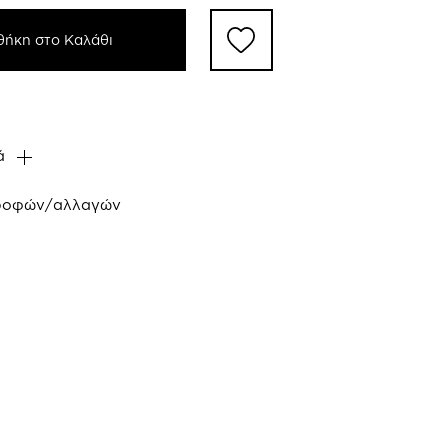
ήκη στο Καλάθι
ά
τροφών/αλλαγών