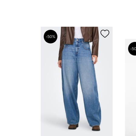
-50%
-5