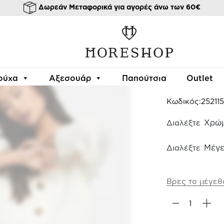
Δωρεάν Μεταφορικά για αγορές άνω των 60€
/
/
/
/ ΠΛΕΚΤΗ ΖΑΚΕΤΑ CA
κή σελίδα
Ρούχα
Μπλούζες
Πλεχτά
ΠΛΕΚΤ
ούχα
Αξεσουάρ
Παπούτσια
Outlet
39.99
€
Κωδικός:
252115
Χρώ
Μέγε
Βρες το μέγεθ