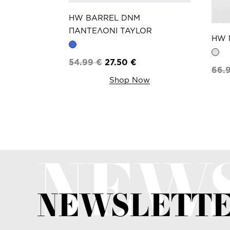
HW BARREL DNM
ΠΑΝΤΕΛΟΝΙ TAYLOR
HW 
54.99
€
27.50
€
66.
Shop Now
NEW
NEWSLETT