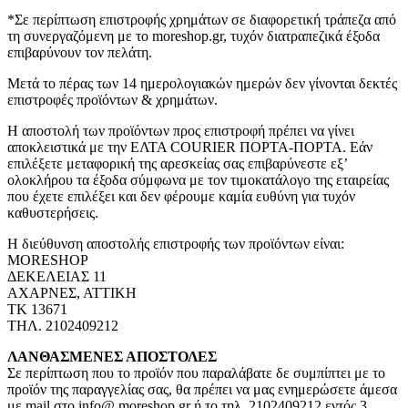
*Σε περίπτωση επιστροφής χρημάτων σε διαφορετική τράπεζα από
τη συνεργαζόμενη με το moreshop.gr, τυχόν διατραπεζικά έξοδα
επιβαρύνουν τον πελάτη.
Μετά το πέρας των 14 ημερολογιακών ημερών δεν γίνονται δεκτές
επιστροφές προϊόντων & χρημάτων.
Η αποστολή των προϊόντων προς επιστροφή πρέπει να γίνει
αποκλειστικά με την ΕΛΤΑ COURIER ΠΟΡΤΑ-ΠΟΡΤΑ. Εάν
επιλέξετε μεταφορική της αρεσκείας σας επιβαρύνεστε εξ’
ολοκλήρου τα έξοδα σύμφωνα με τον τιμοκατάλογο της εταιρείας
που έχετε επιλέξει και δεν φέρουμε καμία ευθύνη για τυχόν
καθυστερήσεις.
Η διεύθυνση αποστολής επιστροφής των προϊόντων είναι:
MORESHOP
ΔΕΚΕΛΕΙΑΣ 11
ΑΧΑΡΝΕΣ, ΑΤΤΙΚΗ
ΤΚ 13671
ΤΗΛ. 2102409212
ΛΑΝΘΑΣΜΕΝΕΣ ΑΠΟΣΤΟΛΕΣ
Σε περίπτωση που το προϊόν που παραλάβατε δε συμπίπτει με το
προϊόν της παραγγελίας σας, θα πρέπει να μας ενημερώσετε άμεσα
με mail στο info@ moreshop.gr ή το τηλ. 2102409212 εντός 3