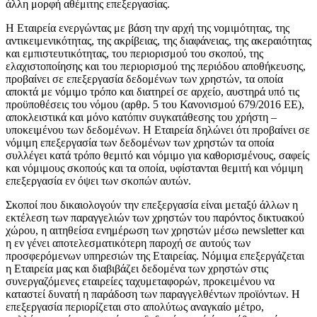
άλλη μορφή αθέμιτης επεξεργασίας.
Η Εταιρεία ενεργώντας με βάση την αρχή της νομιμότητας, της
αντικειμενικότητας, της ακρίβειας, της διαφάνειας, της ακεραιότητας
και εμπιστευτικότητας, του περιορισμού του σκοπού, της
ελαχιστοποίησης και του περιορισμού της περιόδου αποθήκευσης,
προβαίνει σε επεξεργασία δεδομένων των χρηστών, τα οποία
αποκτά με νόμιμο τρόπο και διατηρεί σε αρχείο, αυστηρά υπό τις
προϋποθέσεις του νόμου (αρθρ. 5 του Κανονισμού 679/2016 ΕΕ),
αποκλειστικά και μόνο κατόπιν συγκατάθεσης του χρήστη –
υποκειμένου των δεδομένων. Η Εταιρεία δηλώνει ότι προβαίνει σε
νόμιμη επεξεργασία των δεδομένων των χρηστών τα οποία
συλλέγει κατά τρόπο θεμιτό και νόμιμο για καθορισμένους, σαφείς
και νόμιμους σκοπούς και τα οποία, υφίστανται θεμιτή και νόμιμη
επεξεργασία εν όψει των σκοπών αυτών.
Σκοποί που δικαιολογούν την επεξεργασία είναι μεταξύ άλλων η
εκτέλεση των παραγγελιών των χρηστών του παρόντος δικτυακού
χώρου, η αιτηθείσα ενημέρωση των χρηστών μέσω newsletter και
η εν γένει αποτελεσματικότερη παροχή σε αυτούς των
προσφερόμενων υπηρεσιών της Εταιρείας. Νόμιμα επεξεργάζεται
η Εταιρεία μας και διαβιβάζει δεδομένα των χρηστών στις
συνεργαζόμενες εταιρείες ταχυμεταφορών, προκειμένου να
καταστεί δυνατή η παράδοση των παραγγελθέντων προϊόντων. Η
επεξεργασία περιορίζεται στο απολύτως αναγκαίο μέτρο,