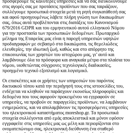
προσφέρουμε τις καλύτερες υπηρεσίες και να σας διευκολύνουμε
στις αγορές σας με προτάσεις προϊόντων που σας ταιριάζουν,
συλλέγουμε προσωπικά στοιχεία μετά τη ρητή συγκατάθεσή σας
και αφού προηγουμένως λάβετε πλήρη γνώση των δικαιωμάτων
σας, όπως αυτά προβλέπονται στις διατάξεις του Κανονισμού
679/2016 GDPR και του ερμηνευτικού αυτού ελληνικού Νόμου
για την προστασία των προσωπικών δεδομένων. Πρωταρχικό
μέλημα της Εταιρείας μας είναι η παροχή υπηρεσιών υψηλών
προδιαγραφών με σεβασμό στα δικαιώματα, τις θεμελιώδεις
ελευθερίες, την ιδιωτική ζωή, καθώς και στο απόρρητο της
επικοινωνίας των χρηστών του ιστοχώρου μας, γι’ αυτό και
λαμβάνουμε όλα τα πρόσφορα και αναγκαία μέτρα στα πλαίσια του
νόμου, υιοθετώντας σύγχρονες τεχνολογικές διαδικασίες,
προηγμένο τεχνικό εξοπλισμό και λογισμικό.
Οι επισκέπτες και οι χρήστες των υπηρεσιών του παρόντος
δικτυακού τόπου κατά την περιήγησή τους στις ιστοσελίδες του,
ενδέχεται να κληθούν να παράσχουν εκουσίως πληροφορίες και
δεδομένα που τους αφορούν προκειμένου να εγγραφούν σε
υπηρεσίες, να προβούν σε παραγγελίες προϊόντων, να λαμβάνουν
ενημερώσεις, και να απολαμβάνουν τις προσφερόμενες υπηρεσίες
του ηλεκτρονικού καταστήματος moreshop.gr. Τα προσωπικά
στοιχεία συλλέγονται από εμάς αποκλειστικά και μόνον εφόσον
εγγραφείτε στις υπηρεσίες μας ως μέλη και περιορίζονται στο
ονοματεπώνυμο σας, ηλεκτρονική διεύθυνση ένα σταθερό