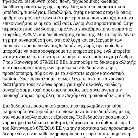
τηλέφωνο, διεύθυνση (οδός, πόλη, ταχυδρομικός κώδικας),
διεύθυνση αποστολής της παραγγελίας και τύπο παραστατικού
(απόδειξη, τιμολόγιο). Παράλληλα, ζητάμε κάποια στοιχεία όπως
αριθμό κινητού τηλεφώνου (στην περίπτωση που χρειαζόμαστε να
επικοινωνήσουμε άμεσα μαζί σας). Δεδομένα παραστατικού: Στην
περίπτωση που εκδώσουμε τιμολόγιο χρειαζόμαστε το όνομα της
εταιρείας, Α.Φ.Μ. και διεύθυνση της έδρας της. Με το παρόν δίνετε
τη ρητή συγκατάθεσή σας στη συλλογή και επεξεργασία των
παραπάνω προσωπικών σας δεδομένων, χωρίς την οποία δεν
μπορούμε να σας προσφέρουμε τις υπηρεσίες μας, ενώ μπορείτε
να την ανακαλέσετε ή να τροποποιήσετε ανά πάσα στιγμή (Άρθρο
7 του Κανονισμού 679/2016 ΕΕ). Διατηρούμε το δικαίωμα αλλαγής
των όρων προστασίας των προσωπικών δεδομένων χωρίς
προειδοποίηση, σύμφωνα με το εκάστοτε ισχύον κανονιστικό
πλαίσιο. Σας παρακαλούμε, όπως ελέγχετε ανά τακτά χρονικά
διαστήματα τους εν λόγω όρους για τυχόν αλλαγές, καθώς η
συνεχής συμμετοχή σας στις υπηρεσίες μας συνεπάγεται την
αποδοχή σας ως προς όλες τις ενδεχόμενες τροποποιήσεις αυτών.
Στα δεδομένα προσωπικού χαρακτήρα περιλαμβάνεται κάθε
πληροφορία αναφορικά με το υποκείμενο των δεδομένων, με τις
στο νόμο προβλεπόμενες εξαιρέσεις. Τα δεδομένα προσωπικού
χαρακτήρα (απλά και ευαίσθητα), σύμφωνα με το άρθρο 4 παρ. 1
του Κανονισμού 679/2016 ΕΕ για την προστασία των προσωπικών
δεδομένων, είναι: κάθε πληροφορία που αφορά ταυτοποιημένο ή