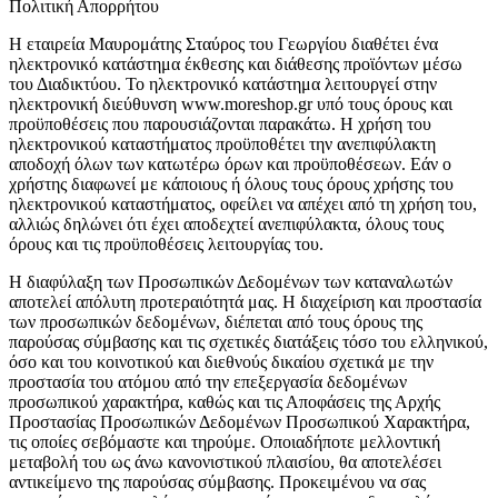
Πολιτική Απορρήτου
Η εταιρεία Μαυρομάτης Σταύρος του Γεωργίου διαθέτει ένα
ηλεκτρονικό κατάστημα έκθεσης και διάθεσης προϊόντων μέσω
του Διαδικτύου. Το ηλεκτρονικό κατάστημα λειτουργεί στην
ηλεκτρονική διεύθυνση www.moreshop.gr υπό τους όρους και
προϋποθέσεις που παρουσιάζονται παρακάτω. Η χρήση του
ηλεκτρονικού καταστήματος προϋποθέτει την ανεπιφύλακτη
αποδοχή όλων των κατωτέρω όρων και προϋποθέσεων. Εάν ο
χρήστης διαφωνεί με κάποιους ή όλους τους όρους χρήσης του
ηλεκτρονικού καταστήματος, οφείλει να απέχει από τη χρήση του,
αλλιώς δηλώνει ότι έχει αποδεχτεί ανεπιφύλακτα, όλους τους
όρους και τις προϋποθέσεις λειτουργίας του.
Η διαφύλαξη των Προσωπικών Δεδομένων των καταναλωτών
αποτελεί απόλυτη προτεραιότητά μας. Η διαχείριση και προστασία
των προσωπικών δεδομένων, διέπεται από τους όρους της
παρούσας σύμβασης και τις σχετικές διατάξεις τόσο του ελληνικού,
όσο και του κοινοτικού και διεθνούς δικαίου σχετικά με την
προστασία του ατόμου από την επεξεργασία δεδομένων
προσωπικού χαρακτήρα, καθώς και τις Αποφάσεις της Αρχής
Προστασίας Προσωπικών Δεδομένων Προσωπικού Χαρακτήρα,
τις οποίες σεβόμαστε και τηρούμε. Οποιαδήποτε μελλοντική
μεταβολή του ως άνω κανονιστικού πλαισίου, θα αποτελέσει
αντικείμενο της παρούσας σύμβασης. Προκειμένου να σας