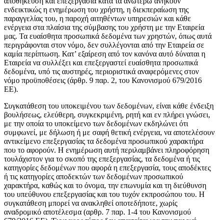
αποθήκευση και επεξεργασία κατά τα ανωτέρω ανήκουν
ενδεικτικώς η ενημέρωση του χρήστη, η διεκπεραίωση της
παραγγελίας του, η παροχή αιτηθέντων υπηρεσιών και κάθε
ενέργεια στα πλαίσια της σύμβασης του χρήστη με την Εταιρεία
μας. Τα ευαίσθητα προσωπικά δεδομένα των χρηστών, όπως αυτά
περιγράφονται στον νόμο, δεν συλλέγονται από την Εταιρεία σε
καμία περίπτωση. Κατ’ εξαίρεση από τον κανόνα αυτό δύναται η
Εταιρεία να συλλέξει και επεξεργαστεί ευαίσθητα προσωπικά
δεδομένα, υπό τις αυστηρές, περιοριστικά αναφερόμενες στον
νόμο προϋποθέσεις (άρθρ. 9 παρ. 2, του Κανονισμού 679/2016
ΕΕ).
Συγκατάθεση του υποκειμένου των δεδομένων, είναι κάθε ένδειξη
βουλήσεως, ελεύθερη, συγκεκριμένη, ρητή και εν πλήρει γνώσει,
με την οποία το υποκείμενο των δεδομένων εκδηλώνει ότι
συμφωνεί, με δήλωση ή με σαφή θετική ενέργεια, να αποτελέσουν
αντικείμενο επεξεργασίας τα δεδομένα προσωπικού χαρακτήρα
που το αφορούν. Η ενημέρωση αυτή περιλαμβάνει πληροφόρηση
τουλάχιστον για το σκοπό της επεξεργασίας, τα δεδομένα ή τις
κατηγορίες δεδομένων που αφορά η επεξεργασία, τους αποδέκτες
ή τις κατηγορίες αποδεκτών των δεδομένων προσωπικού
χαρακτήρα, καθώς και το όνομα, την επωνυμία και τη διεύθυνση
του υπεύθυνου επεξεργασίας και του τυχόν εκπροσώπου του. Η
συγκατάθεση μπορεί να ανακληθεί οποτεδήποτε, χωρίς
αναδρομικό αποτέλεσμα (αρθρ. 7 παρ. 1-4 του Κανονισμού