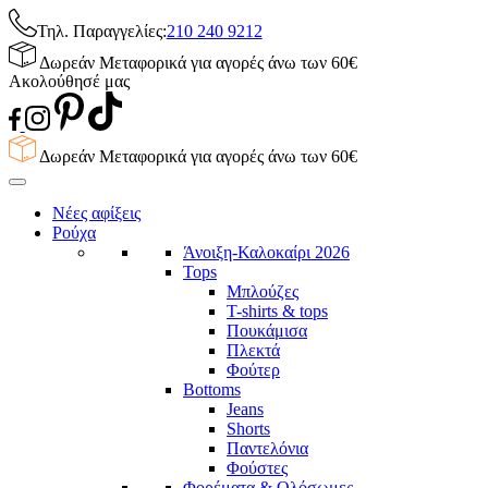
Τηλ. Παραγγελίες:
210 240 9212
Δωρεάν Μεταφορικά για αγορές άνω των 60€
Ακολούθησέ μας
Δωρεάν Μεταφορικά για αγορές άνω των 60€
Νέες αφίξεις
Ρούχα
Άνοιξη-Καλοκαίρι 2026
Tops
Μπλούζες
T-shirts & tops
Πουκάμισα
Πλεκτά
Φούτερ
Bottoms
Jeans
Shorts
Παντελόνια
Φούστες
Φορέματα & Ολόσωμες