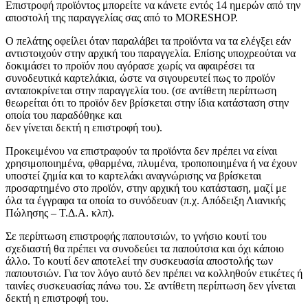
Επιστροφή προϊόντος μπορείτε να κάνετε εντός 14 ημερών από την
αποστολή της παραγγελίας σας από το MORESHOP.
Ο πελάτης οφείλει όταν παραλάβει τα προϊόντα να τα ελέγξει εάν
αντιστοιχούν στην αρχική του παραγγελία. Επίσης υποχρεούται να
δοκιμάσει το προϊόν που αγόρασε χωρίς να αφαιρέσει τα
συνοδευτικά καρτελάκια, ώστε να σιγουρευτεί πως το προϊόν
ανταποκρίνεται στην παραγγελία του. (σε αντίθετη περίπτωση
θεωρείται ότι το προϊόν δεν βρίσκεται στην ίδια κατάσταση στην
οποία του παραδόθηκε και
δεν γίνεται δεκτή η επιστροφή του).
Προκειμένου να επιστραφούν τα προϊόντα δεν πρέπει να είναι
χρησιμοποιημένα, φθαρμένα, πλυμένα, τροποποιημένα ή να έχουν
υποστεί ζημία και το καρτελάκι αναγνώρισης να βρίσκεται
προσαρτημένο στο προϊόν, στην αρχική του κατάσταση, μαζί με
όλα τα έγγραφα τα οποία το συνόδευαν (π.χ. Απόδειξη Λιανικής
Πώλησης – Τ.Δ.Α. κλπ).
Σε περίπτωση επιστροφής παπουτσιών, το γνήσιο κουτί του
σχεδιαστή θα πρέπει να συνοδεύει τα παπούτσια και όχι κάποιο
άλλο. Το κουτί δεν αποτελεί την συσκευασία αποστολής των
παπουτσιών. Για τον λόγο αυτό δεν πρέπει να κολληθούν ετικέτες ή
ταινίες συσκευασίας πάνω του. Σε αντίθετη περίπτωση δεν γίνεται
δεκτή η επιστροφή του.