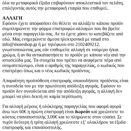
όλα τα μεταφορικά έξοδα επιβαρύνουν αποκλειστικά τον πελάτη,
επιλέγοντάς αυτός την μεταφορική εταιρία που επιθυμεί..
ΑΛΛΑΓΗ
Εφόσον έχετε αποφασίσει ότι θέλετε να αλλάξετε κάποιο προϊόν
συμπληρώνετε την φόρμα επιστροφών-αλλαγών που θα βρείτε
μέσα στην παραγγελία σας. Αν το έχετε χάσει το κατεβάζετε από
εδώ. Μας ενημερώνετε άμεσα ηλεκτρονικά με email στο
info@moreshop.gr ή με τηλέφωνο στο 2102409212,
γνωστοποιώντας μας εάν επιθυμείτε αλλαγή σε νούμερο ή/και
χρώμα, ή αν θα αντικαταστήσετε το προϊόν με κάποιο νέο από την
ιστοσελίδα μας. Τα στοιχεία που πρέπει να αναφέρετε πέρα από
ονοματεπώνυμο, είναι ο αριθμός της παραγγελίας, ο κωδικός που
επιστρέφει όπως και ο νέος κωδικός προϊόντος.
Απαραίτητη προϋπόθεση επιστροφής οποιουδήποτε προϊόντος είναι
η συνοδεία του με την πρωτότυπη απόδειξη αγοράς. Εφόσον το
προϊόν δεν συνοδεύεται από την απόδειξη αγοράς, η αλλαγή δεν
μπορεί να γίνει δεκτή σε καμία περίπτωση.
Για αλλαγή μέρους ή ολόκληρης παραγγελίας που αφορά αγορά
άνω των 60€ η πρώτη επιστροφή είναι
δωρεάν
και χρεώνεστε το
κόστος επαναποστολής 3,00€ και το πληρώνετε στον courier. Σε
τυχόν δεύτερη ή τρίτη αλλαγή χρεώνεστε εξ’ ολοκλήρου τα έξοδα
επιστροφής και επαναποστολής.