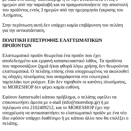
ημερών από την παραλαβή και να πραγματοποιήσετε την αποστολή
του προϊόντος εντός 3 ημερών από την ημερομηνία έγκρισης του
Αιτήματος.
Στην περίπτωση αυτή δεν υπάρχει καμία επιβάρυνση του πελάτη
για την αντικατάσταση.
ΠΟΛΙΤΙΚΗ ΕΠΙΣΤΡΟΦΗΣ ΕΛΑΤΤΩΜΑΤΙΚΩΝ
ΠΡΟΪΟΝΤΩΝ
Ελαττωματικό προϊόν θεωρείται ένα προϊόν που έχει
αποδεδειγμένο και εμφανή κατασκευαστικό λάθος. Τα προϊόντα
που παρουσιάζουν ζημιά ή/και φθορά λόγω χρήσης δεν θεωρούνται
ελαττωματικά. Ο πελάτης επίσης είναι υποχρεωμένος να ακολουθεί
τις οδηγίες πλυσίματος που αναγράφονται στο εσωτερικό
ταμπελάκι των ρούχων. Εάν δεν τηρηθούν οι κανόνες πλυσίματος,
το MORESHOP δεν φέρει καμία ευθύνη.
Εφόσον διαπιστωθεί κάποιο πρόβλημα, ο πελάτης οφείλει να
επικοινωνήσει άμεσα με e-mail (info@moreshop.gr) ή με
τηλέφωνο στο 2102409212, και το MORESHOP έχει την
υποχρέωση να αντικαταστήσει το ελαττωματικό προϊόν με ένα νέο
ίδιο εφόσον υπάρχει διαθέσιμο ή με κάποιο άλλο που θα επιλέξει ο
πελάτης.