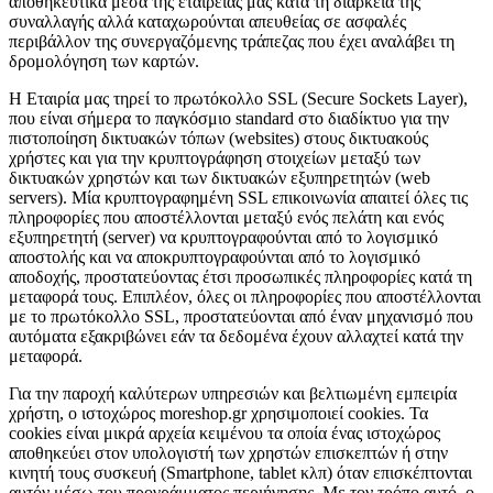
αποθηκευτικά μέσα της εταιρείας μας κατά τη διάρκεια της
συναλλαγής αλλά καταχωρούνται απευθείας σε ασφαλές
περιβάλλον της συνεργαζόμενης τράπεζας που έχει αναλάβει τη
δρομολόγηση των καρτών.
H Εταιρία μας τηρεί το πρωτόκολλο SSL (Secure Sockets Layer),
που είναι σήμερα το παγκόσμιο standard στο διαδίκτυο για την
πιστοποίηση δικτυακών τόπων (websites) στους δικτυακούς
χρήστες και για την κρυπτογράφηση στοιχείων μεταξύ των
δικτυακών χρηστών και των δικτυακών εξυπηρετητών (web
servers). Μία κρυπτογραφημένη SSL επικοινωνία απαιτεί όλες τις
πληροφορίες που αποστέλλονται μεταξύ ενός πελάτη και ενός
εξυπηρετητή (server) να κρυπτογραφούνται από το λογισμικό
αποστολής και να αποκρυπτογραφούνται από το λογισμικό
αποδοχής, προστατεύοντας έτσι προσωπικές πληροφορίες κατά τη
μεταφορά τους. Επιπλέον, όλες οι πληροφορίες που αποστέλλονται
με το πρωτόκολλο SSL, προστατεύονται από έναν μηχανισμό που
αυτόματα εξακριβώνει εάν τα δεδομένα έχουν αλλαχτεί κατά την
μεταφορά.
Για την παροχή καλύτερων υπηρεσιών και βελτιωμένη εμπειρία
χρήστη, ο ιστοχώρος moreshop.gr χρησιμοποιεί cookies. Τα
cookies είναι μικρά αρχεία κειμένου τα οποία ένας ιστοχώρος
αποθηκεύει στον υπολογιστή των χρηστών επισκεπτών ή στην
κινητή τους συσκευή (Smartphone, tablet κλπ) όταν επισκέπτονται
αυτόν μέσω του προγράμματος περιήγησης. Με τον τρόπο αυτό, ο