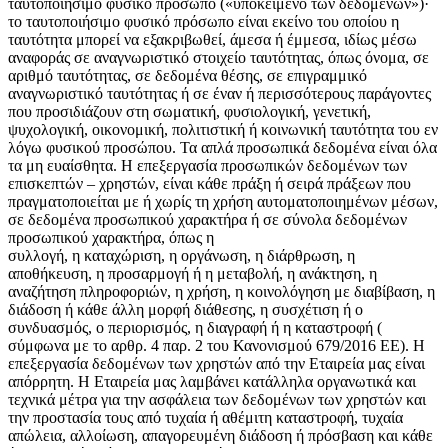
ταυτοποιήσιμο φυσικό πρόσωπο («υποκείμενο των δεδομένων»)·
το ταυτοποιήσιμο φυσικό πρόσωπο είναι εκείνο του οποίου η
ταυτότητα μπορεί να εξακριβωθεί, άμεσα ή έμμεσα, ιδίως μέσω
αναφοράς σε αναγνωριστικό στοιχείο ταυτότητας, όπως όνομα, σε
αριθμό ταυτότητας, σε δεδομένα θέσης, σε επιγραμμικό
αναγνωριστικό ταυτότητας ή σε έναν ή περισσότερους παράγοντες
που προσιδιάζουν στη σωματική, φυσιολογική, γενετική,
ψυχολογική, οικονομική, πολιτιστική ή κοινωνική ταυτότητα του εν
λόγω φυσικού προσώπου. Τα απλά προσωπικά δεδομένα είναι όλα
τα μη ευαίσθητα. Η επεξεργασία προσωπικών δεδομένων των
επισκεπτών – χρηστών, είναι κάθε πράξη ή σειρά πράξεων που
πραγματοποιείται με ή χωρίς τη χρήση αυτοματοποιημένων μέσων,
σε δεδομένα προσωπικού χαρακτήρα ή σε σύνολα δεδομένων
προσωπικού χαρακτήρα, όπως η
συλλογή, η καταχώριση, η οργάνωση, η διάρθρωση, η
αποθήκευση, η προσαρμογή ή η μεταβολή, η ανάκτηση, η
αναζήτηση πληροφοριών, η χρήση, η κοινολόγηση με διαβίβαση, η
διάδοση ή κάθε άλλη μορφή διάθεσης, η συσχέτιση ή ο
συνδυασμός, ο περιορισμός, η διαγραφή ή η καταστροφή (
σύμφωνα με το αρθρ. 4 παρ. 2 του Κανονισμού 679/2016 ΕΕ). Η
επεξεργασία δεδομένων των χρηστών από την Εταιρεία μας είναι
απόρρητη. Η Εταιρεία μας λαμβάνει κατάλληλα οργανωτικά και
τεχνικά μέτρα για την ασφάλεια των δεδομένων των χρηστών και
την προστασία τους από τυχαία ή αθέμιτη καταστροφή, τυχαία
απώλεια, αλλοίωση, απαγορευμένη διάδοση ή πρόσβαση και κάθε