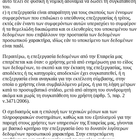
αυτό τελεί σε φυσική ή νομική αδυναμία να δώσει τη συγκατάθεσή
του.
ε) η επεξεργασία είναι απαραίτητη για τους σκοπούς των έννομων
συμφερόντων που επιδιώκει ο υπεύθυνος επεξεργασίας ή τρίτος,
εκτός εάν έναντι των συμφερόντων αυτών υπερισχύει το συμφέρον
ή τα θεμελιώδη δικαιώματα και οι ελευθερίες του υποκειμένου των
δεδομένων που επιβάλλουν την προστασία των δεδομένων
προσωπικού χαρακτήρα, ιδίως εάν το υποκείμενο των δεδομένων
είναι παιδί.
Περαιτέρω, η επεξεργασία δεδομένων από την Εταιρεία μας
επιτρέπεται και όταν: ο χρήστης μετά από ενημέρωση για το είδος
των δεδομένων, το σκοπό και την έκταση της επεξεργασίας, τους
αποδέκτες ή τις κατηγορίες αποδεκτών έχει συγκατατεθεί, ή η
επεξεργασία είναι αναγκαία για την εκτέλεση σύμβασης, στην
οποία ο χρήστης είναι συμβαλλόμενο μέρος, ή για τη λήψη μέτρων
κατά το προσυμβατικό στάδιο, μετά από αίτηση του συνδρομητή
ακόμα και χωρίς τη συγκατάθεση του χρήστη (αρθρ. 5, παρ. 2
ν.3471/2006).
Ο σχεδιασμός και η επιλογή των τεχνικών μέσων και των
πληροφοριακών συστημάτων, καθώς και του εξοπλισμού για την
παροχή στους χρήστες των υπηρεσιών της Εταιρείας μας, γίνονται
με βασικό κριτήριο την επεξεργασία όσο το δυνατόν λιγότερων
δεδομένων προσωπικού χαρακτήρα. Στην επιτρεπόμενη