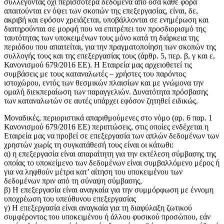
συλλέγοντας όχι περισσότερα δεδομένα από όσα κάθε φορά
απαιτούνται εν όψει των σκοπών της επεξεργασίας, είναι, δε,
ακριβή και εφόσον χρειάζεται, υποβάλλονται σε ενημέρωση και
διατηρούνται σε μορφή που να επιτρέπει τον προσδιορισμό της
ταυτότητας των υποκειμένων τους μόνο κατά τη διάρκεια της
περιόδου που απαιτείται, για την πραγματοποίηση των σκοπών της
συλλογής τους και της επεξεργασίας τους (άρθρ. 5, περ. β, γ και ε,
Κανονισμού 679/2016 ΕΕ). Η Εταιρεία μας αρχειοθετεί τις
συμβάσεις με τους καταναλωτές – χρήστες του παρόντος
ιστοχώρου, εντός των θεσμικών πλαισίων και με γνώμονα την
ομαλή διεκπεραίωση των παραγγελιών. Δυνατότητα πρόσβασης
των καταναλωτών σε αυτές υπάρχει εφόσον ζητηθεί ειδικώς.
Μοναδικές, περιοριστικά απαριθμούμενες στο νόμο (αρ. 6 παρ. 1
Κανονισμού 679/2016 ΕΕ) περιπτώσεις, στις οποίες ενδέχεται η
Εταιρεία μας να προβεί σε επεξεργασία των απλών δεδομένων των
χρηστών χωρίς τη συγκατάθεσή τους είναι οι κάτωθι:
α) η επεξεργασία είναι απαραίτητη για την εκτέλεση σύμβασης της
οποίας το υποκείμενο των δεδομένων είναι συμβαλλόμενο μέρος ή
για να ληφθούν μέτρα κατ’ αίτηση του υποκειμένου των
δεδομένων πριν από τη σύναψη σύμβασης,
β) Η επεξεργασία είναι αναγκαία για την συμμόρφωση με έννομη
υποχρέωση του υπεύθυνου επεξεργασίας
γ) Η επεξεργασία είναι αναγκαία για τη διαφύλαξη ζωτικού
συμφέροντος του υποκειμένου ή άλλου φυσικού προσώπου, εάν