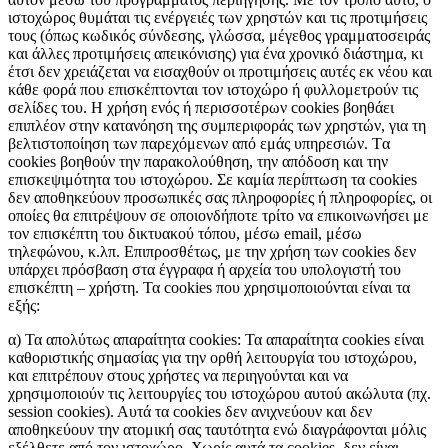
ιστοχώρος θυμάται τις ενέργειές των χρηστών και τις προτιμήσεις
τους (όπως κωδικός σύνδεσης, γλώσσα, μέγεθος γραμματοσειράς
και άλλες προτιμήσεις απεικόνισης) για ένα χρονικό διάστημα, κι
έτσι δεν χρειάζεται να εισαχθούν οι προτιμήσεις αυτές εκ νέου και
κάθε φορά που επισκέπτονται τον ιστοχώρο ή φυλλομετρούν τις
σελίδες του. Η χρήση ενός ή περισσοτέρων cookies βοηθάει
επιπλέον στην κατανόηση της συμπεριφοράς των χρηστών, για τη
βελτιστοποίηση των παρεχόμενων από εμάς υπηρεσιών. Tα
cookies βοηθούν την παρακολούθηση, την απόδοση και την
επισκεψιμότητα του ιστοχώρου. Σε καμία περίπτωση τα cookies
δεν αποθηκεύουν προσωπικές σας πληροφορίες ή πληροφορίες, οι
οποίες θα επιτρέψουν σε οποιονδήποτε τρίτο να επικοινωνήσει με
τον επισκέπτη του δικτυακού τόπου, μέσω email, μέσω
τηλεφώνου, κ.λπ. Επιπροσθέτως, με την χρήση των cookies δεν
υπάρχει πρόσβαση στα έγγραφα ή αρχεία του υπολογιστή του
επισκέπτη – χρήστη. Τα cookies που χρησιμοποιούνται είναι τα
εξής:
α) Τα απολύτως απαραίτητα cookies: Τα απαραίτητα cookies είναι
καθοριστικής σημασίας για την ορθή λειτουργία του ιστοχώρου,
και επιτρέπουν στους χρήστες να περιηγούνται και να
χρησιμοποιούν τις λειτουργίες του ιστοχώρου αυτού ακώλυτα (πχ.
session cookies). Αυτά τα cookies δεν ανιχνεύουν και δεν
αποθηκεύουν την ατομική σας ταυτότητα ενώ διαγράφονται μόλις
εξέλθετε από τον ιστοχώρο. Χωρίς αυτά τα cookies, δεν είναι