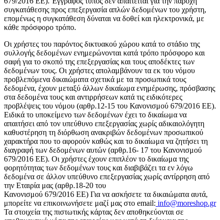
679/2016 ΕΕ). Έγγραφος τύπος δεν απαιτείται για την παροχή
συγκατάθεσης προς επεξεργασία απλών δεδομένων του χρήστη,
επομένως η συγκατάθεση δύναται να δοθεί και ηλεκτρονικά, με
κάθε πρόσφορο τρόπο.
Οι χρήστες του παρόντος δικτυακού χώρου κατά το στάδιο της
συλλογής δεδομένων ενημερώνονται κατά τρόπο πρόσφορο και
σαφή για το σκοπό της επεξεργασίας και τους αποδέκτες των
δεδομένων τους. Οι χρήστες απολαμβάνουν τα εκ του νόμου
προβλεπόμενα δικαιώματα σχετικά με τα προσωπικά τους
δεδομένα, έχουν μεταξύ άλλων δικαίωμα ενημέρωσης, πρόσβασης
στα δεδομένα τους και αντιρρήσεων κατά τις ειδικότερες
προβλέψεις του νόμου (αρθρ.12-15 του Κανονισμού 679/2016 ΕΕ).
Ειδικά το υποκείμενο των δεδομένων έχει το δικαίωμα να
απαιτήσει από τον υπεύθυνο επεξεργασίας χωρίς αδικαιολόγητη
καθυστέρηση τη διόρθωση ανακριβών δεδομένων προσωπικού
χαρακτήρα που το αφορούν καθώς και το δικαίωμα να ζητήσει τη
διαγραφή των δεδομένων αυτών (αρθρ.16- 17 του Κανονισμού
679/2016 ΕΕ). Οι χρήστες έχουν επιπλέον το δικαίωμα της
φορητότητας των δεδομένων τους και διαβιβάζει τα εν λόγω
δεδομένα σε άλλον υπεύθυνο επεξεργασίας χωρίς αντίρρηση από
την Εταιρία μας (αρθρ.18-20 του
Κανονισμού 679/2016 ΕΕ) Για να ασκήσετε τα δικαιώματα αυτά,
μπορείτε να επικοινωνήσετε μαζί μας στο email:
info@moreshop.gr
Τα στοιχεία της πιστωτικής κάρτας δεν αποθηκεύονται σε