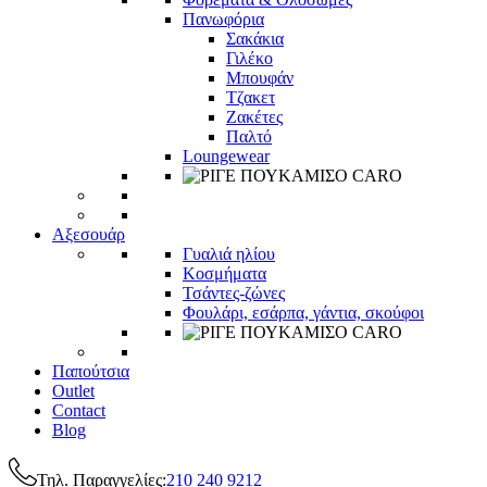
Πανωφόρια
Σακάκια
Γιλέκο
Μπουφάν
Τζακετ
Ζακέτες
Παλτό
Loungewear
Αξεσουάρ
Γυαλιά ηλίου
Κοσμήματα
Τσάντες-ζώνες
Φουλάρι, εσάρπα, γάντια, σκούφοι
Παπούτσια
Outlet
Contact
Blog
Τηλ. Παραγγελίες:
210 240 9212