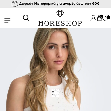
Δωρεάν Μεταφορικά για αγορές άνω των 60€
/
/
/
Αρχική σελίδα
Ρούχα
Μπλούζες
T-shirts & tops
/ STONE RIB TOP FILIZ
0