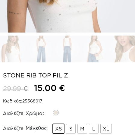
STONE RIB TOP FILIZ
15.00
€
29.99
€
Κωδικός:
25368917
Χρώμα
Μέγεθος
XS
S
M
L
XL