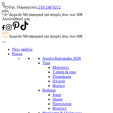
Τηλ. Παραγγελίες:
210 240 9212
Δωρεάν Μεταφορικά για αγορές άνω των 60€
Ακολούθησέ μας
Δωρεάν Μεταφορικά για αγορές άνω των 60€
Νέες αφίξεις
Ρούχα
Άνοιξη-Καλοκαίρι 2026
Tops
Μπλούζες
T-shirts & tops
Πουκάμισα
Πλεκτά
Φούτερ
Bottoms
Jeans
Shorts
Παντελόνια
Φούστες
Φορέματα & Ολόσωμες