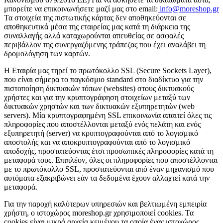
μπορείτε να επικοινωνήσετε μαζί μας στο email:
info@moreshop.gr
Τα στοιχεία της πιστωτικής κάρτας δεν αποθηκεύονται σε
αποθηκευτικά μέσα της εταιρείας μας κατά τη διάρκεια της
συναλλαγής αλλά καταχωρούνται απευθείας σε ασφαλές
περιβάλλον της συνεργαζόμενης τράπεζας που έχει αναλάβει τη
δρομολόγηση των καρτών.
H Εταιρία μας τηρεί το πρωτόκολλο SSL (Secure Sockets Layer),
που είναι σήμερα το παγκόσμιο standard στο διαδίκτυο για την
πιστοποίηση δικτυακών τόπων (websites) στους δικτυακούς
χρήστες και για την κρυπτογράφηση στοιχείων μεταξύ των
δικτυακών χρηστών και των δικτυακών εξυπηρετητών (web
servers). Μία κρυπτογραφημένη SSL επικοινωνία απαιτεί όλες τις
πληροφορίες που αποστέλλονται μεταξύ ενός πελάτη και ενός
εξυπηρετητή (server) να κρυπτογραφούνται από το λογισμικό
αποστολής και να αποκρυπτογραφούνται από το λογισμικό
αποδοχής, προστατεύοντας έτσι προσωπικές πληροφορίες κατά τη
μεταφορά τους. Επιπλέον, όλες οι πληροφορίες που αποστέλλονται
με το πρωτόκολλο SSL, προστατεύονται από έναν μηχανισμό που
αυτόματα εξακριβώνει εάν τα δεδομένα έχουν αλλαχτεί κατά την
μεταφορά.
Για την παροχή καλύτερων υπηρεσιών και βελτιωμένη εμπειρία
χρήστη, ο ιστοχώρος moreshop.gr χρησιμοποιεί cookies. Τα
cookies είναι μικρά αρχεία κειμένου τα οποία ένας ιστοχώρος