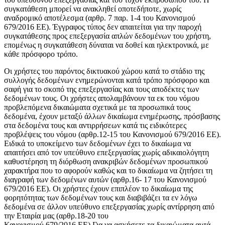
συγκατάθεση μπορεί να ανακληθεί οποτεδήποτε, χωρίς
αναδρομικό αποτέλεσμα (αρθρ. 7 παρ. 1-4 του Κανονισμού
679/2016 ΕΕ). Έγγραφος τύπος δεν απαιτείται για την παροχή
συγκατάθεσης προς επεξεργασία απλών δεδομένων του χρήστη,
επομένως η συγκατάθεση δύναται να δοθεί και ηλεκτρονικά, με
κάθε πρόσφορο τρόπο.
Οι χρήστες του παρόντος δικτυακού χώρου κατά το στάδιο της
συλλογής δεδομένων ενημερώνονται κατά τρόπο πρόσφορο και
σαφή για το σκοπό της επεξεργασίας και τους αποδέκτες των
δεδομένων τους. Οι χρήστες απολαμβάνουν τα εκ του νόμου
προβλεπόμενα δικαιώματα σχετικά με τα προσωπικά τους
δεδομένα, έχουν μεταξύ άλλων δικαίωμα ενημέρωσης, πρόσβασης
στα δεδομένα τους και αντιρρήσεων κατά τις ειδικότερες
προβλέψεις του νόμου (αρθρ.12-15 του Κανονισμού 679/2016 ΕΕ).
Ειδικά το υποκείμενο των δεδομένων έχει το δικαίωμα να
απαιτήσει από τον υπεύθυνο επεξεργασίας χωρίς αδικαιολόγητη
καθυστέρηση τη διόρθωση ανακριβών δεδομένων προσωπικού
χαρακτήρα που το αφορούν καθώς και το δικαίωμα να ζητήσει τη
διαγραφή των δεδομένων αυτών (αρθρ.16- 17 του Κανονισμού
679/2016 ΕΕ). Οι χρήστες έχουν επιπλέον το δικαίωμα της
φορητότητας των δεδομένων τους και διαβιβάζει τα εν λόγω
δεδομένα σε άλλον υπεύθυνο επεξεργασίας χωρίς αντίρρηση από
την Εταιρία μας (αρθρ.18-20 του
Κανονισμού 679/2016 ΕΕ) Για να ασκήσετε τα δικαιώματα αυτά,