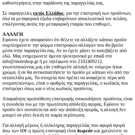
καθυστερήσεις στην παράδοση της παραγγελίας σας.
Σε παραγγελίες
εκτός Ελλάδος
, για την επιστροφή των προϊόντων,
όλα τα μεταφορικά έξοδα επιβαρύνουν αποκλειστικά τον πελάτη,
επιλέγοντάς αυτός την μεταφορική εταιρία που επιθυμεί..
ΑΛΛΑΓΗ
Εφόσον έχετε αποφασίσει ότι θέλετε να αλλάξετε κάποιο προϊόν
συμπληρώνετε την φόρμα επιστροφών-αλλαγών που θα βρείτε
μέσα στην παραγγελία σας. Αν το έχετε χάσει το κατεβάζετε από
εδώ. Μας ενημερώνετε άμεσα ηλεκτρονικά με email στο
info@moreshop.gr ή με τηλέφωνο στο 2102409212,
γνωστοποιώντας μας εάν επιθυμείτε αλλαγή σε νούμερο ή/και
χρώμα, ή αν θα αντικαταστήσετε το προϊόν με κάποιο νέο από την
ιστοσελίδα μας. Τα στοιχεία που πρέπει να αναφέρετε πέρα από
ονοματεπώνυμο, είναι ο αριθμός της παραγγελίας, ο κωδικός που
επιστρέφει όπως και ο νέος κωδικός προϊόντος.
Απαραίτητη προϋπόθεση επιστροφής οποιουδήποτε προϊόντος είναι
η συνοδεία του με την πρωτότυπη απόδειξη αγοράς. Εφόσον το
προϊόν δεν συνοδεύεται από την απόδειξη αγοράς, η αλλαγή δεν
μπορεί να γίνει δεκτή σε καμία περίπτωση.
Για αλλαγή μέρους ή ολόκληρης παραγγελίας που αφορά αγορά
άνω των 60€ η πρώτη επιστροφή είναι
δωρεάν
και χρεώνεστε το