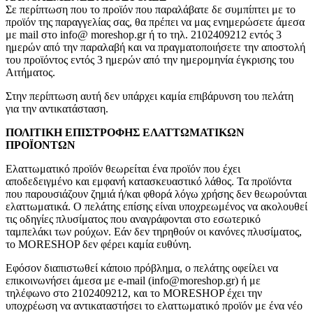
Σε περίπτωση που το προϊόν που παραλάβατε δε συμπίπτει με το
προϊόν της παραγγελίας σας, θα πρέπει να μας ενημερώσετε άμεσα
με mail στο info@ moreshop.gr ή το τηλ. 2102409212 εντός 3
ημερών από την παραλαβή και να πραγματοποιήσετε την αποστολή
του προϊόντος εντός 3 ημερών από την ημερομηνία έγκρισης του
Αιτήματος.
Στην περίπτωση αυτή δεν υπάρχει καμία επιβάρυνση του πελάτη
για την αντικατάσταση.
ΠΟΛΙΤΙΚΗ ΕΠΙΣΤΡΟΦΗΣ ΕΛΑΤΤΩΜΑΤΙΚΩΝ
ΠΡΟΪΟΝΤΩΝ
Ελαττωματικό προϊόν θεωρείται ένα προϊόν που έχει
αποδεδειγμένο και εμφανή κατασκευαστικό λάθος. Τα προϊόντα
που παρουσιάζουν ζημιά ή/και φθορά λόγω χρήσης δεν θεωρούνται
ελαττωματικά. Ο πελάτης επίσης είναι υποχρεωμένος να ακολουθεί
τις οδηγίες πλυσίματος που αναγράφονται στο εσωτερικό
ταμπελάκι των ρούχων. Εάν δεν τηρηθούν οι κανόνες πλυσίματος,
το MORESHOP δεν φέρει καμία ευθύνη.
Εφόσον διαπιστωθεί κάποιο πρόβλημα, ο πελάτης οφείλει να
επικοινωνήσει άμεσα με e-mail (info@moreshop.gr) ή με
τηλέφωνο στο 2102409212, και το MORESHOP έχει την
υποχρέωση να αντικαταστήσει το ελαττωματικό προϊόν με ένα νέο