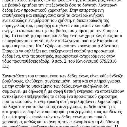
με βασικό κριτήριο την επεξεργασία όσο το δυνατόν λιγότερων
δεδομένων προσωπικού χαρακτήρα. Στην επιτρεπόμενη
αποθήκευση και επεξεργασία κατά τα ανωτέρω ανήκουν
ενδεικτικώς η ενημέρωση του χρήστη, η διεκπεραίωση της
παραγγελίας του, η παροχή αιτηθέντων υπηρεσιών και κάθε
ενέργεια στα πλαίσια της σύμβασης του χρήστη με την Εταιρεία
μας. Τα ευαίσθητα προσωπικά δεδομένα των χρηστών, όπως αυτά
περιγράφονται στον νόμο, δεν συλλέγονται από την Εταιρεία σε
καμία περίπτωση. Κατ’ εξαίρεση από τον κανόνα αυτό δύναται η
Εταιρεία να συλλέξει και επεξεργαστεί ευαίσθητα προσωπικά
δεδομένα, υπό τις αυστηρές, περιοριστικά αναφερόμενες στον
νόμο προϋποθέσεις (άρθρ. 9 παρ. 2, του Κανονισμού 679/2016
ΕΕ).
Συγκατάθεση του υποκειμένου των δεδομένων, είναι κάθε ένδειξη
βουλήσεως, ελεύθερη, συγκεκριμένη, ρητή και εν πλήρει γνώσει,
με την οποία το υποκείμενο των δεδομένων εκδηλώνει ότι
συμφωνεί, με δήλωση ή με σαφή θετική ενέργεια, να αποτελέσουν
αντικείμενο επεξεργασίας τα δεδομένα προσωπικού χαρακτήρα
που το αφορούν. Η ενημέρωση αυτή περιλαμβάνει πληροφόρηση
τουλάχιστον για το σκοπό της επεξεργασίας, τα δεδομένα ή τις
κατηγορίες δεδομένων που αφορά η επεξεργασία, τους αποδέκτες
ή τις κατηγορίες αποδεκτών των δεδομένων προσωπικού
χαρακτήρα, καθώς και το όνομα, την επωνυμία και τη διεύθυνση
του υπεύθυνου επεξεργασίας και του τυχόν εκπροσώπου του. Η