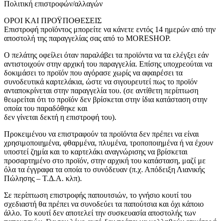
Πολιτική επιστροφών/αλλαγών
ΟΡΟΙ ΚΑΙ ΠΡΟΫΠΟΘΕΣΕΙΣ
Επιστροφή προϊόντος μπορείτε να κάνετε εντός 14 ημερών από την
αποστολή της παραγγελίας σας από το MORESHOP.
Ο πελάτης οφείλει όταν παραλάβει τα προϊόντα να τα ελέγξει εάν
αντιστοιχούν στην αρχική του παραγγελία. Επίσης υποχρεούται να
δοκιμάσει το προϊόν που αγόρασε χωρίς να αφαιρέσει τα
συνοδευτικά καρτελάκια, ώστε να σιγουρευτεί πως το προϊόν
ανταποκρίνεται στην παραγγελία του. (σε αντίθετη περίπτωση
θεωρείται ότι το προϊόν δεν βρίσκεται στην ίδια κατάσταση στην
οποία του παραδόθηκε και
δεν γίνεται δεκτή η επιστροφή του).
Προκειμένου να επιστραφούν τα προϊόντα δεν πρέπει να είναι
χρησιμοποιημένα, φθαρμένα, πλυμένα, τροποποιημένα ή να έχουν
υποστεί ζημία και το καρτελάκι αναγνώρισης να βρίσκεται
προσαρτημένο στο προϊόν, στην αρχική του κατάσταση, μαζί με
όλα τα έγγραφα τα οποία το συνόδευαν (π.χ. Απόδειξη Λιανικής
Πώλησης – Τ.Δ.Α. κλπ).
Σε περίπτωση επιστροφής παπουτσιών, το γνήσιο κουτί του
σχεδιαστή θα πρέπει να συνοδεύει τα παπούτσια και όχι κάποιο
άλλο. Το κουτί δεν αποτελεί την συσκευασία αποστολής των