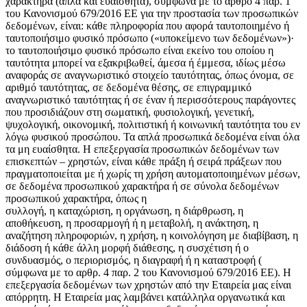
χαρακτήρα (απλά και ευαίσθητα), σύμφωνα με το άρθρο 4 παρ. 1
του Κανονισμού 679/2016 ΕΕ για την προστασία των προσωπικών
δεδομένων, είναι: κάθε πληροφορία που αφορά ταυτοποιημένο ή
ταυτοποιήσιμο φυσικό πρόσωπο («υποκείμενο των δεδομένων»)·
το ταυτοποιήσιμο φυσικό πρόσωπο είναι εκείνο του οποίου η
ταυτότητα μπορεί να εξακριβωθεί, άμεσα ή έμμεσα, ιδίως μέσω
αναφοράς σε αναγνωριστικό στοιχείο ταυτότητας, όπως όνομα, σε
αριθμό ταυτότητας, σε δεδομένα θέσης, σε επιγραμμικό
αναγνωριστικό ταυτότητας ή σε έναν ή περισσότερους παράγοντες
που προσιδιάζουν στη σωματική, φυσιολογική, γενετική,
ψυχολογική, οικονομική, πολιτιστική ή κοινωνική ταυτότητα του εν
λόγω φυσικού προσώπου. Τα απλά προσωπικά δεδομένα είναι όλα
τα μη ευαίσθητα. Η επεξεργασία προσωπικών δεδομένων των
επισκεπτών – χρηστών, είναι κάθε πράξη ή σειρά πράξεων που
πραγματοποιείται με ή χωρίς τη χρήση αυτοματοποιημένων μέσων,
σε δεδομένα προσωπικού χαρακτήρα ή σε σύνολα δεδομένων
προσωπικού χαρακτήρα, όπως η
συλλογή, η καταχώριση, η οργάνωση, η διάρθρωση, η
αποθήκευση, η προσαρμογή ή η μεταβολή, η ανάκτηση, η
αναζήτηση πληροφοριών, η χρήση, η κοινολόγηση με διαβίβαση, η
διάδοση ή κάθε άλλη μορφή διάθεσης, η συσχέτιση ή ο
συνδυασμός, ο περιορισμός, η διαγραφή ή η καταστροφή (
σύμφωνα με το αρθρ. 4 παρ. 2 του Κανονισμού 679/2016 ΕΕ). Η
επεξεργασία δεδομένων των χρηστών από την Εταιρεία μας είναι
απόρρητη. Η Εταιρεία μας λαμβάνει κατάλληλα οργανωτικά και