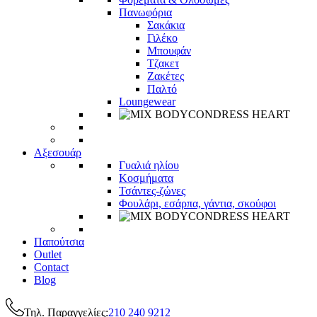
Πανωφόρια
Σακάκια
Γιλέκο
Μπουφάν
Τζακετ
Ζακέτες
Παλτό
Loungewear
Αξεσουάρ
Γυαλιά ηλίου
Κοσμήματα
Τσάντες-ζώνες
Φουλάρι, εσάρπα, γάντια, σκούφοι
Παπούτσια
Outlet
Contact
Blog
Τηλ. Παραγγελίες:
210 240 9212