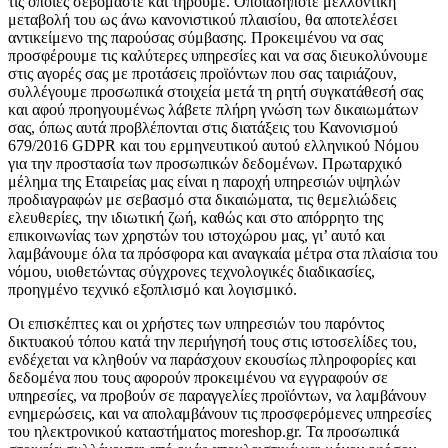
τις οποίες σεβόμαστε και τηρούμε. Οποιαδήποτε μελλοντική
μεταβολή του ως άνω κανονιστικού πλαισίου, θα αποτελέσει
αντικείμενο της παρούσας σύμβασης. Προκειμένου να σας
προσφέρουμε τις καλύτερες υπηρεσίες και να σας διευκολύνουμε
στις αγορές σας με προτάσεις προϊόντων που σας ταιριάζουν,
συλλέγουμε προσωπικά στοιχεία μετά τη ρητή συγκατάθεσή σας
και αφού προηγουμένως λάβετε πλήρη γνώση των δικαιωμάτων
σας, όπως αυτά προβλέπονται στις διατάξεις του Κανονισμού
679/2016 GDPR και του ερμηνευτικού αυτού ελληνικού Νόμου
για την προστασία των προσωπικών δεδομένων. Πρωταρχικό
μέλημα της Εταιρείας μας είναι η παροχή υπηρεσιών υψηλών
προδιαγραφών με σεβασμό στα δικαιώματα, τις θεμελιώδεις
ελευθερίες, την ιδιωτική ζωή, καθώς και στο απόρρητο της
επικοινωνίας των χρηστών του ιστοχώρου μας, γι’ αυτό και
λαμβάνουμε όλα τα πρόσφορα και αναγκαία μέτρα στα πλαίσια του
νόμου, υιοθετώντας σύγχρονες τεχνολογικές διαδικασίες,
προηγμένο τεχνικό εξοπλισμό και λογισμικό.
Οι επισκέπτες και οι χρήστες των υπηρεσιών του παρόντος
δικτυακού τόπου κατά την περιήγησή τους στις ιστοσελίδες του,
ενδέχεται να κληθούν να παράσχουν εκουσίως πληροφορίες και
δεδομένα που τους αφορούν προκειμένου να εγγραφούν σε
υπηρεσίες, να προβούν σε παραγγελίες προϊόντων, να λαμβάνουν
ενημερώσεις, και να απολαμβάνουν τις προσφερόμενες υπηρεσίες
του ηλεκτρονικού καταστήματος moreshop.gr. Τα προσωπικά