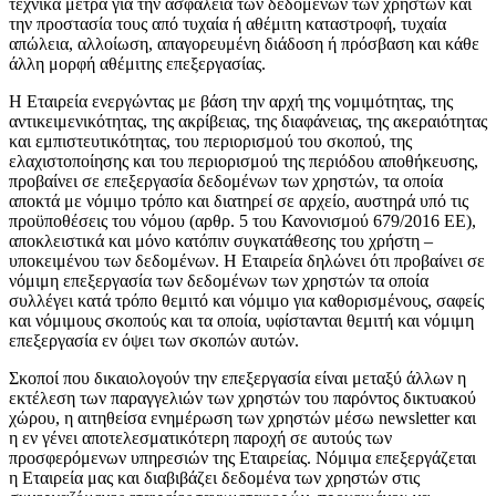
τεχνικά μέτρα για την ασφάλεια των δεδομένων των χρηστών και
την προστασία τους από τυχαία ή αθέμιτη καταστροφή, τυχαία
απώλεια, αλλοίωση, απαγορευμένη διάδοση ή πρόσβαση και κάθε
άλλη μορφή αθέμιτης επεξεργασίας.
Η Εταιρεία ενεργώντας με βάση την αρχή της νομιμότητας, της
αντικειμενικότητας, της ακρίβειας, της διαφάνειας, της ακεραιότητας
και εμπιστευτικότητας, του περιορισμού του σκοπού, της
ελαχιστοποίησης και του περιορισμού της περιόδου αποθήκευσης,
προβαίνει σε επεξεργασία δεδομένων των χρηστών, τα οποία
αποκτά με νόμιμο τρόπο και διατηρεί σε αρχείο, αυστηρά υπό τις
προϋποθέσεις του νόμου (αρθρ. 5 του Κανονισμού 679/2016 ΕΕ),
αποκλειστικά και μόνο κατόπιν συγκατάθεσης του χρήστη –
υποκειμένου των δεδομένων. Η Εταιρεία δηλώνει ότι προβαίνει σε
νόμιμη επεξεργασία των δεδομένων των χρηστών τα οποία
συλλέγει κατά τρόπο θεμιτό και νόμιμο για καθορισμένους, σαφείς
και νόμιμους σκοπούς και τα οποία, υφίστανται θεμιτή και νόμιμη
επεξεργασία εν όψει των σκοπών αυτών.
Σκοποί που δικαιολογούν την επεξεργασία είναι μεταξύ άλλων η
εκτέλεση των παραγγελιών των χρηστών του παρόντος δικτυακού
χώρου, η αιτηθείσα ενημέρωση των χρηστών μέσω newsletter και
η εν γένει αποτελεσματικότερη παροχή σε αυτούς των
προσφερόμενων υπηρεσιών της Εταιρείας. Νόμιμα επεξεργάζεται
η Εταιρεία μας και διαβιβάζει δεδομένα των χρηστών στις