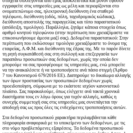
στοιχεία συλλέγονται από εμάς αποκλειστικά και μόνον εφόσον
εγγραφείτε στις υπηρεσίες μας ως μέλη και περιορίζονται στο
ονοματεπώνυμο σας, ηλεκτρονική διεύθυνση ένα σταθερό
τηλέφωνο, διεύθυνση (οδός, πόλη, ταχυδρομικός κώδικας),
διεύθυνση αποστολής της παραγγελίας και τύπο παραστατικού
(απόδειξη, τιμολόγιο). Παράλληλα, ζητάμε κάποια στοιχεία όπως
αριθμό κινητού τηλεφώνου (στην περίπτωση που χρειαζόμαστε να
επικοινωνήσουμε άμεσα μαζί σας). Δεδομένα παραστατικού: Στην
περίπτωση που εκδώσουμε τιμολόγιο χρειαζόμαστε το όνομα της
εταιρείας, Α.Φ.Μ. και διεύθυνση της έδρας της. Με το παρόν δίνετε
τη ρητή συγκατάθεσή σας στη συλλογή και επεξεργασία των
παραπάνω προσωπικών σας δεδομένων, χωρίς την οποία δεν
μπορούμε να σας προσφέρουμε τις υπηρεσίες μας, ενώ μπορείτε
να την ανακαλέσετε ή να τροποποιήσετε ανά πάσα στιγμή (Άρθρο
7 του Κανονισμού 679/2016 ΕΕ). Διατηρούμε το δικαίωμα αλλαγής
των όρων προστασίας των προσωπικών δεδομένων χωρίς
προειδοποίηση, σύμφωνα με το εκάστοτε ισχύον κανονιστικό
πλαίσιο. Σας παρακαλούμε, όπως ελέγχετε ανά τακτά χρονικά
διαστήματα τους εν λόγω όρους για τυχόν αλλαγές, καθώς η
συνεχής συμμετοχή σας στις υπηρεσίες μας συνεπάγεται την
αποδοχή σας ως προς όλες τις ενδεχόμενες τροποποιήσεις αυτών.
Στα δεδομένα προσωπικού χαρακτήρα περιλαμβάνεται κάθε
πληροφορία αναφορικά με το υποκείμενο των δεδομένων, με τις
στο νόμο προβλεπόμενες εξαιρέσεις. Τα δεδομένα προσωπικού