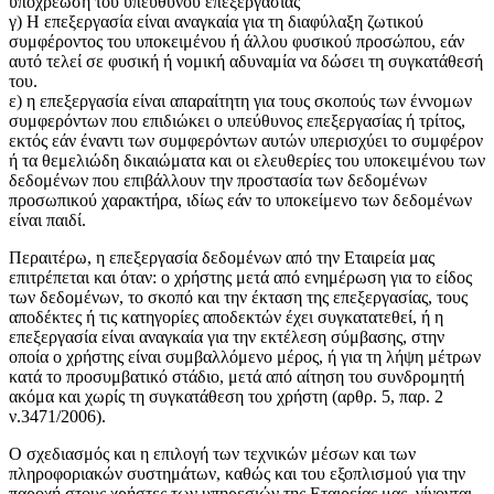
υποχρέωση του υπεύθυνου επεξεργασίας
γ) Η επεξεργασία είναι αναγκαία για τη διαφύλαξη ζωτικού
συμφέροντος του υποκειμένου ή άλλου φυσικού προσώπου, εάν
αυτό τελεί σε φυσική ή νομική αδυναμία να δώσει τη συγκατάθεσή
του.
ε) η επεξεργασία είναι απαραίτητη για τους σκοπούς των έννομων
συμφερόντων που επιδιώκει ο υπεύθυνος επεξεργασίας ή τρίτος,
εκτός εάν έναντι των συμφερόντων αυτών υπερισχύει το συμφέρον
ή τα θεμελιώδη δικαιώματα και οι ελευθερίες του υποκειμένου των
δεδομένων που επιβάλλουν την προστασία των δεδομένων
προσωπικού χαρακτήρα, ιδίως εάν το υποκείμενο των δεδομένων
είναι παιδί.
Περαιτέρω, η επεξεργασία δεδομένων από την Εταιρεία μας
επιτρέπεται και όταν: ο χρήστης μετά από ενημέρωση για το είδος
των δεδομένων, το σκοπό και την έκταση της επεξεργασίας, τους
αποδέκτες ή τις κατηγορίες αποδεκτών έχει συγκατατεθεί, ή η
επεξεργασία είναι αναγκαία για την εκτέλεση σύμβασης, στην
οποία ο χρήστης είναι συμβαλλόμενο μέρος, ή για τη λήψη μέτρων
κατά το προσυμβατικό στάδιο, μετά από αίτηση του συνδρομητή
ακόμα και χωρίς τη συγκατάθεση του χρήστη (αρθρ. 5, παρ. 2
ν.3471/2006).
Ο σχεδιασμός και η επιλογή των τεχνικών μέσων και των
πληροφοριακών συστημάτων, καθώς και του εξοπλισμού για την
παροχή στους χρήστες των υπηρεσιών της Εταιρείας μας, γίνονται