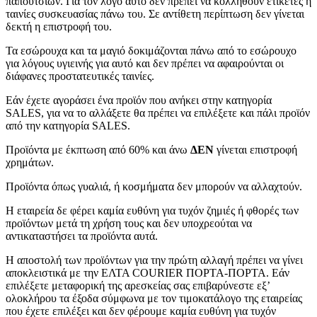
παπουτσιών. Για τον λόγο αυτό δεν πρέπει να κολληθούν ετικέτες ή
ταινίες συσκευασίας πάνω του. Σε αντίθετη περίπτωση δεν γίνεται
δεκτή η επιστροφή του.
Τα εσώρουχα και τα μαγιό δοκιμάζονται πάνω από το εσώρουχο
για λόγους υγιεινής για αυτό και δεν πρέπει να αφαιρούνται οι
διάφανες προστατευτικές ταινίες.
Εάν έχετε αγοράσει ένα προϊόν που ανήκει στην κατηγορία
SALES, για να το αλλάξετε θα πρέπει να επιλέξετε και πάλι προϊόν
από την κατηγορία SALES.
Προϊόντα με έκπτωση από 60% και άνω
ΔΕΝ
γίνεται επιστροφή
χρημάτων.
Προϊόντα όπως γυαλιά, ή κοσμήματα δεν μπορούν να αλλαχτούν.
Η εταιρεία δε φέρει καμία ευθύνη για τυχόν ζημιές ή φθορές των
προϊόντων μετά τη χρήση τους και δεν υποχρεούται να
αντικαταστήσει τα προϊόντα αυτά.
Η αποστολή των προϊόντων για την πρώτη αλλαγή πρέπει να γίνει
αποκλειστικά με την ΕΛΤΑ COURIER ΠΟΡΤΑ-ΠΟΡΤΑ. Εάν
επιλέξετε μεταφορική της αρεσκείας σας επιβαρύνεστε εξ’
ολοκλήρου τα έξοδα σύμφωνα με τον τιμοκατάλογο της εταιρείας
που έχετε επιλέξει και δεν φέρουμε καμία ευθύνη για τυχόν