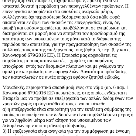
συνεργαζόμενες εταιρείες ταχυμεταφορών, προκειμένου να
καταστεί δυνατή η παράδοση των παραγγελθέντων προϊόντων. Η
επεξεργασία περιορίζεται στο απολύτως αναγκαίο μέτρο,
συλλέγοντας όχι περισσότερα δεδομένα από όσα κάθε φορά
απαιτούνται εν όψει των σκοπών της επεξεργασίας, είναι, δε,
ακριβή και εφόσον χρειάζεται, υποβάλλονται σε ενημέρωση και
διατηρούνται σε μορφή που να επιτρέπει τον προσδιορισμό της
ταυτότητας των υποκειμένων τους μόνο κατά τη διάρκεια της
περιόδου που απαιτείται, για την πραγματοποίηση των σκοπών της
συλλογής τους και της επεξεργασίας τους (άρθρ. 5, περ. β, γ και ε,
Κανονισμού 679/2016 ΕΕ). Η Εταιρεία μας αρχειοθετεί τις
συμβάσεις με τους καταναλωτές – χρήστες του παρόντος
ιστοχώρου, εντός των θεσμικών πλαισίων και με γνώμονα την
ομαλή διεκπεραίωση των παραγγελιών. Δυνατότητα πρόσβασης
των καταναλωτών σε αυτές υπάρχει εφόσον ζητηθεί ειδικώς.
Μοναδικές, περιοριστικά απαριθμούμενες στο νόμο (αρ. 6 παρ. 1
Κανονισμού 679/2016 ΕΕ) περιπτώσεις, στις οποίες ενδέχεται η
Εταιρεία μας να προβεί σε επεξεργασία των απλών δεδομένων των
χρηστών χωρίς τη συγκατάθεσή τους είναι οι κάτωθι:
α) η επεξεργασία είναι απαραίτητη για την εκτέλεση σύμβασης της
οποίας το υποκείμενο των δεδομένων είναι συμβαλλόμενο μέρος ή
για να ληφθούν μέτρα κατ’ αίτηση του υποκειμένου των
δεδομένων πριν από τη σύναψη σύμβασης,
β) Η επεξεργασία είναι αναγκαία για την συμμόρφωση με έννομη