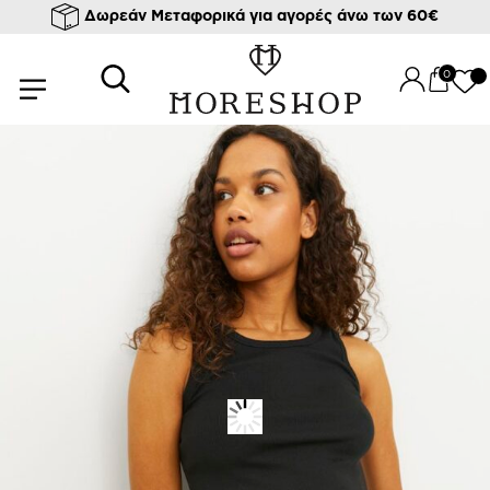
Δωρεάν Μεταφορικά για αγορές άνω των 60€
/
/
/
Αρχική σελίδα
Ρούχα
Μπλούζες
T-shirts & tops
/ ΑΜΑΝΙΚΟ RIB TOP FALLON
0